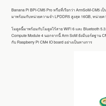
PRO
–
Banana Pi BPI-CM5 Pro หรือที่เรียกว่า ArmSoM-CM5 เป็
อีก
หนึ่ง
มาพร้อมกับหน่วยความจำ LPDDR5 สูงสุด 16GB, หน่วยคว
ทาง
เลือก
โมดูลนี้มาพร้อมกับโมดูลไร้สาย WiFi 6 และ Bluetooth 5.
ของ
RASPBERRY
Compute Module 4 นอกจากนี้ Arm SoM ยังมีบอร์ดฐาน CM5-
PI
กับ Raspberry Pi CM4 IO board อย่างเป็นทางการ
CM4
ที่
ใช้
ROCKCHIP
RK3576
พร้อม
RAM
สูงสุด
16GB,
FLASH
128GB
และ
NPU
6
TOPS