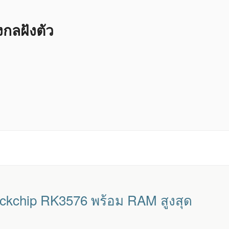
ลฝังตัว
ockchip RK3576 พร้อม RAM สูงสุด