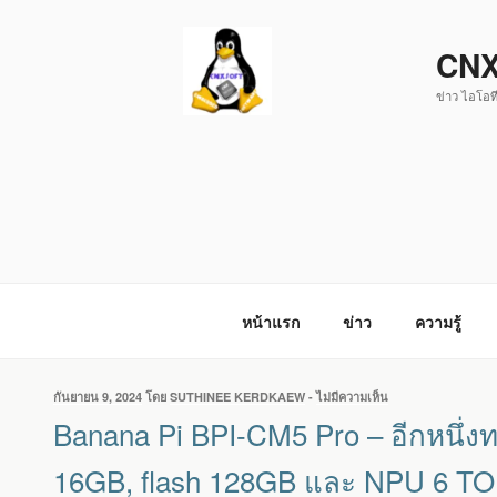
ข้าม
ไป
CNX
ยัง
ข่าว ไอโอที
บทความ
หน้าแรก
ข่าว
ความรู้
เขียน
กันยายน 9, 2024
โดย
SUTHINEE KERDKAEW
-
ไม่มีความเห็น
บน
วัน
BANANA
Banana Pi BPI-CM5 Pro – อีกหนึ่ง
ที่
PI
BPI-
16GB, flash 128GB และ NPU 6 T
CM5