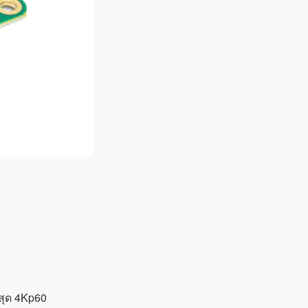
สุด 4Kp60