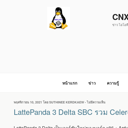
ข้าม
ไป
CNX
ยัง
ข่าว ไอโอที
บทความ
หน้าแรก
ข่าว
ความรู้
เขียน
พฤศจิกายน 10, 2021
โดย
SUTHINEE KERDKAEW
-
ไม่มีความเห็น
บน
วัน
LATTEPANDA
LattePanda 3 Delta SBC รวม Celer
ที่
3
DELTA
SBC
LattePanda 3 Delta เป็นเวอร์ชันใหม่ของบอร์ด x86 + Ardui