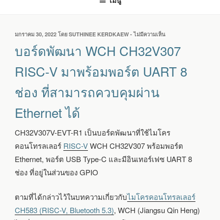
เมนู
เขียน
มกราคม 30, 2022
โดย
SUTHINEE KERDKAEW
-
ไม่มีความเห็น
บน
วัน
บอร์ด
บอร์ดพัฒนา WCH CH32V307
ที่
พัฒนา
WCH
RISC-V มาพร้อมพอร์ต UART 8
CH32V307
RISC-
ช่อง ที่สามารถควบคุมผ่าน
V
มา
Ethernet ได้
พร้อม
พอร์ต
UART
CH32V307V-EVT-R1 เป็นบอร์ดพัฒนาที่ใช้ไมโคร
8
คอนโทรลเลอร์
RISC-V
WCH CH32V307 พร้อมพอร์ต
ช่อง
ที่
Ethernet, พอร์ต USB Type-C และมีอินเทอร์เฟซ UART 8
สามารถ
ช่อง ที่อยู่ในส่วนของ GPIO
ควบคุม
ผ่าน
ETHERNET
ตามที่ได้กล่าวไว้ในบทความเกี่ยวกับ
ไมโครคอนโทรลเลอร์
ได้
CH583 (RISC-V, Bluetooth 5.3)
, WCH (Jiangsu Qin Heng)