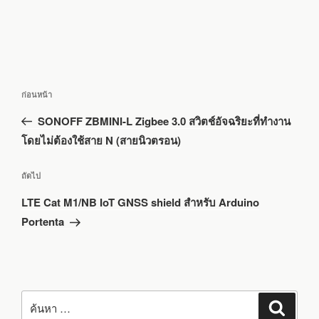
แนะแนว
เรื่อง
ก่อนหน้า
เรื่อง
ก่อน
SONOFF ZBMINI-L Zigbee 3.0 สวิตช์อัจฉริยะที่ทำงาน
หน้า
โดยไม่ต้องใช้สาย N (สายนิวตรอน)
เรื่อง
ถัดไป
ถัด
LTE Cat M1/NB IoT GNSS shield สำหรับ Arduino
ไป
Portenta
ค้นหา:
ค้นหา