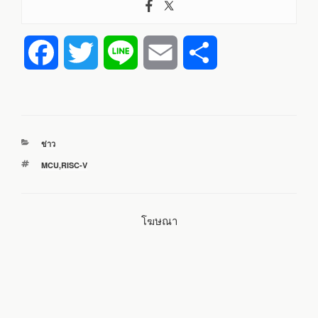
F
T
L
E
S
a
w
i
m
h
c
i
n
a
a
หมวด
ข่าว
e
t
e
i
r
หมู่
ป้าย
MCU
,
RISC-V
กำกับ
b
t
l
e
โฆษณา
o
e
o
r
k