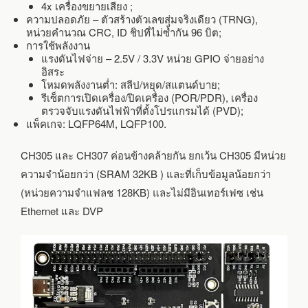
4x เครื่องขยายเสียง ;
ความปลอดภัย – ตัวสร้างตัวเลขสุ่มจริงเดียว (TRNG),
หน่วยคำนวณ CRC, ID ชิปที่ไม่ซ้ำกัน 96 บิต;
การใช้พลังงาน
แรงดันไฟจ่าย – 2.5V / 3.3V หน่วย GPIO จ่ายอย่าง
อิสระ
โหมดพลังงานต่ำ: สลีป/หยุด/สแตนด์บาย;
รีเซ็ตการเปิดเครื่อง/ปิดเครื่อง (POR/PDR), เครื่อง
ตรวจจับแรงดันไฟฟ้าที่ตั้งโปรแกรมได้ (PVD);
แพ็คเกจ: LQFP64M, LQFP100.
CH305 และ CH307 ค่อนข้างคล้ายกัน ยกเว้น CH305 มีหน่วย
ความจำน้อยกว่า (SRAM 32KB ) และที่เก็บข้อมูลน้อยกว่า
(หน่วยความจำแฟลช 128KB) และไม่มีอินเทอร์เฟซ เช่น
Ethernet และ DVP