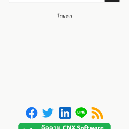
โฆษณา