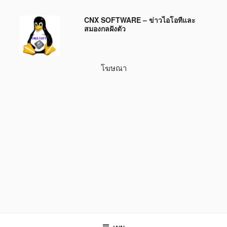
ข้าม
CNX SOFTWARE – ข่าวไอโอทีและ
ไป
สมองกลฝังตัว
ยัง
บทความ
โฆษณา