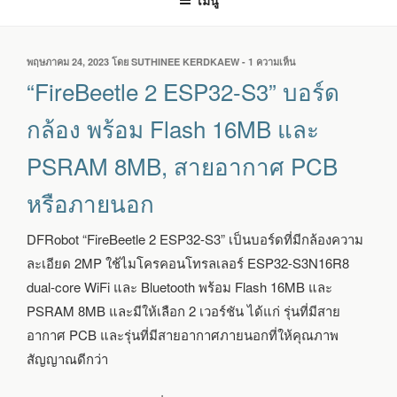
เมนู
เขียน
พฤษภาคม 24, 2023
โดย
SUTHINEE KERDKAEW
-
1 ความเห็น
บน
วัน
“FIREBEETLE
“FireBeetle 2 ESP32-S3” บอร์ด
ที่
2
ESP32-
กล้อง พร้อม Flash 16MB และ
S3”
บอร์ด
PSRAM 8MB, สายอากาศ PCB
กล้อง
พร้อม
หรือภายนอก
FLASH
16MB
และ
DFRobot “FireBeetle 2 ESP32-S3” เป็นบอร์ดที่มีกล้องความ
PSRAM
ละเอียด 2MP ใช้ไมโครคอนโทรลเลอร์ ESP32-S3N16R8
8MB,
สาย
dual-core WiFi และ Bluetooth พร้อม Flash 16MB และ
อากาศ
PSRAM 8MB และมีให้เลือก 2 เวอร์ชัน ได้แก่ รุ่นที่มีสาย
PCB
หรือ
อากาศ PCB และรุ่นที่มีสายอากาศภายนอกที่ให้คุณภาพ
ภายนอก
สัญญาณดีกว่า