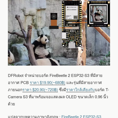
DFRobot จำหน่ายบอร์ด FireBeetle 2 ESP32-S3 ที่มีสาย
อากาศ PCB
ราคา $19.90(~680฿)
และรุ่นที่มีสายอากาศ
ภายนอก
ราคา $20.90(~720฿)
ซึ่งมี
ราคาใกล้เคียงกับ
บอร์ด T-
Camera S3 ที่มาพร้อมจอแสดงผล OLED ขนาดเล็ก 0.96 นิ้ว
ด้วย
แปลจากบทความภาษาอังกฤษ :
FireBeetle 2 ESP32-S3