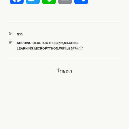
a
w
i
m
h
c
i
n
a
a
หมวด
ข่าว
e
t
e
i
r
หมู่
ป้าย
ARDUINO
,
BLUETOOTH
,
ESP32
,
MACHINE
กำกับ
LEARNING
,
MICROPYTHON
,
WIFI
,
บอร์ดพัฒนา
b
t
l
e
o
e
โฆษณา
o
r
k