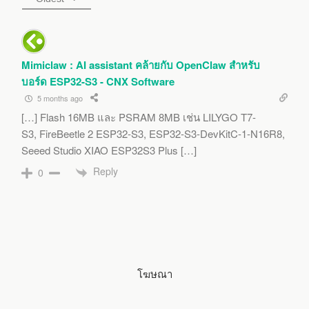
e
Mimiclaw : AI assistant คล้ายกับ OpenClaw สำหรับ
บอร์ด ESP32-S3 - CNX Software
5 months ago
[…] Flash 16MB และ PSRAM 8MB เช่น LILYGO T7-
S3, FireBeetle 2 ESP32-S3, ESP32-S3-DevKitC-1-N16R8,
Seeed Studio XIAO ESP32S3 Plus […]
Reply
0
โฆษณา