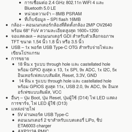
การเชื่อมต่อ 2.4 GHz 802.11n WiFI 4 และ
Bluetooth 5.0 LE
หน่วยความจำ – 8MB PSRAM
ที่เก็บข้อมูล – SPI flash 16MB
กล้อง – คอนเนกเตอร์กล้องที่ติดตั้งกล้อง 2MP OV2640
พร้อม 68° FoV ความละเอียดสูงสุด 1600×1200
จอแสดงผล – คอนเนกเตอร์ GDI สำหรับตัวเลือกจอภาพ
TFT ขนาด 1.54 นิ้ว 1.8 นิ้ว หรือ 3.5 นิ้ว
USB – 1x พอร์ต USB Type-C OTG สำหรับจ่ายไฟและ
เขียนโปรแกรม
การขยาย
18 พิน x รูแบบ through hole และ castellated hole
พร้อม GPIO สูงสุด x 13, 1x SPI, 9x ADC, 1x I2C, 5x
อินเทอร์เฟสแบบสัมผัส, Reset, 3.3V, GND
14 พิน x รูแบบ through hole และ castellated hole
พร้อม GPIOS สูงสุด 11x, USB 2.0, 9x ADC, 9x อินเท
อร์เฟซแบบสัมผัส, VCC
อื่นๆ – ปุ่ม Boot, ปุ่ม Reset, ปุ่มผู้ใช้ (D14) ไฟ LED แสดง
การชาร์จ, ไฟ LED ผู้ใช้ (D13)
แหล่งจ่ายไฟ
5V ผ่านพอร์ต USB Type-C
คอนเนกเตอร์ 2 ขาสำหรับแบตเตอรี่ LiPo, ชิป
ETA6003 charger
AXP313A PMIC