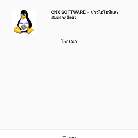
ข้าม
CNX SOFTWARE – ข่าวไอโอทีและ
ไป
สมองกลฝังตัว
ยัง
บทความ
โฆษณา