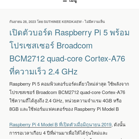
เมนู
เขียน
กันยายน 28, 2023
โดย
SUTHINEE KERDKAEW
-
ไม่มีความเห็น
บน
วัน
เปิด
เปิดตัวบอร์ด Raspberry Pi 5 พร้อม
ที่
ตัว
บอร์ด
โปรเซสเซอร์ Broadcom
RASPBERRY
PI
BCM2712 quad-core Cortex-A76
5
พร้อม
ที่ความเร็ว 2.4 GHz
โปรเซสเซอร์
BROADCOM
BCM2712
Raspberry Pi 5 คอมพิวเตอร์บอร์ดเดี่ยวใหม่ล่าสุด ใช้พลังจาก
QUAD-
โปรเซสเซอร์ Broadcom BCM2712 quad-core Cortex-A76
CORE
CORTEX-
ใช้ความถี่ได้สูงถึง 2.4 GHz, หน่วยความจำแรม 4GB หรือ
A76
8GB และใช้ฟอร์มแฟคเตอร์ของ Raspberry Pi Model B
ที่
ความเร็ว
2.4
Raspberry Pi 4 Model B ที่เปิดตัวเมื่อมิถุนายน 2019
, ดังนั้น
GHZ
การรอเวลาเกือบ 4 ปีที่ผ่านมาเพื่อให้ได้รุ่นใหม่และ