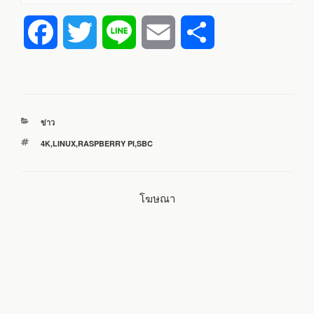
F
T
L
E
S
a
w
i
m
h
c
i
n
a
a
หมวด
ข่าว
e
t
e
i
r
หมู่
ป้าย
4K
,
LINUX
,
RASPBERRY PI
,
SBC
กำกับ
b
t
l
e
โฆษณา
o
e
o
r
k