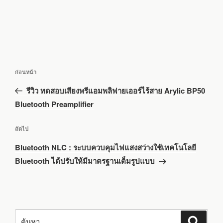
แนะแนว
เรื่อง
ก่อนหน้า
เรื่อง
ก่อน
รีวิว ทดสอบเสียงพรีแอมพลิฟายเออร์ไร้สาย Arylic BP50
หน้า
Bluetooth Preamplifier
เรื่อง
ถัดไป
ถัด
Bluetooth NLC : ระบบควบคุมไฟแสงสว่างใช้เทคโนโลยี
ไป
Bluetooth ได้ปรับให้มีมาตรฐานเต็มรูปแบบ
ค้นหา:
ค้นหา