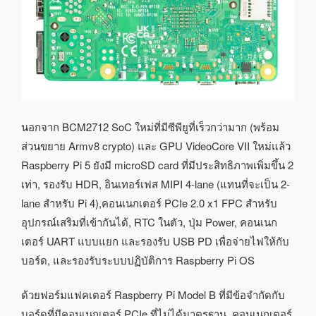
นอกจาก BCM2712 SoC ใหม่ที่มีซีพียูที่เร็วกว่ามาก (พร้อม
ส่วนขยาย Armv8 crypto) และ GPU VideoCore VII ใหม่แล้ว
Raspberry Pi 5 ยังมี microSD card ที่มีประสิทธิภาพเพิ่มขึ้น 2
เท่า, รองรับ HDR, อินเทอร์เฟส MIPI 4-lane (แทนที่จะเป็น 2-
lane สำหรับ Pi 4),คอนเนกเตอร์ PCIe 2.0 x1 FPC สำหรับ
อุปกรณ์เสริมที่เข้ากันได้, RTC ในตัว, ปุ่ม Power, คอนเนก
เตอร์ UART แบบแยก และรองรับ USB PD เพื่อจ่ายไฟให้กับ
บอร์ด, และรองรับระบบปฏิบัติการ Raspberry Pi OS
ด้วยฟอร์มแฟคเตอร์ Raspberry Pi Model B ที่มีข้อจำกัดกับ
บอร์ดที่มีคอนเนกเตอร์ PCIe ที่ไม่ได้มาตรฐาน, คอนเนกเตอร์