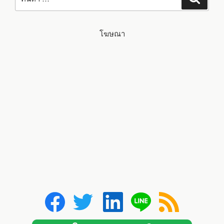
โฆษณา