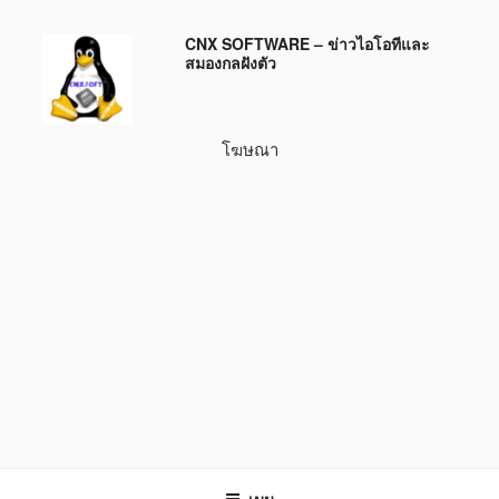
ข้าม
CNX SOFTWARE – ข่าวไอโอทีและ
ไป
สมองกลฝังตัว
ยัง
บทความ
โฆษณา