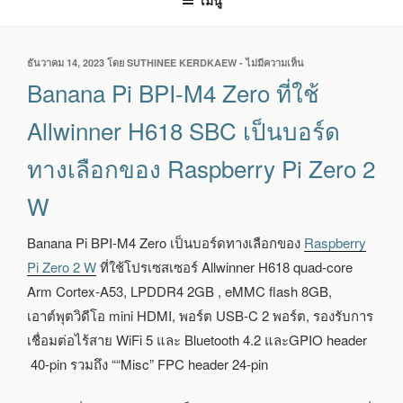
เมนู
เขียน
ธันวาคม 14, 2023
โดย
SUTHINEE KERDKAEW
-
ไม่มีความเห็น
บน
วัน
BANANA
Banana Pi BPI-M4 Zero ที่ใช้
ที่
PI
BPI-
Allwinner H618 SBC เป็นบอร์ด
M4
ZERO
ทางเลือกของ Raspberry Pi Zero 2
ที่
ใช้
W
ALLWINNER
H618
SBC
Banana Pi BPI-M4 Zero เป็นบอร์ดทางเลือกของ
Raspberry
เป็น
Pi Zero 2 W
ที่ใช้โปรเซสเซอร์ Allwinner H618 quad-core
บอร์ด
ทาง
Arm Cortex-A53, LPDDR4 2GB , eMMC flash 8GB,
เลือก
เอาต์พุตวิดีโอ mini HDMI, พอร์ต USB-C 2 พอร์ต, รองรับการ
ของ
RASPBERRY
เชื่อมต่อไร้สาย WiFi 5 และ Bluetooth 4.2 และGPIO header
PI
40-pin รวมถึง ““Misc” FPC header 24-pin
ZERO
2