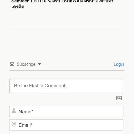
Semtech LR1110 รองรับ LoRaWAN มีขนาดเท่าบัตร
เครดิต
Subscribe
Login
N
a
m
E