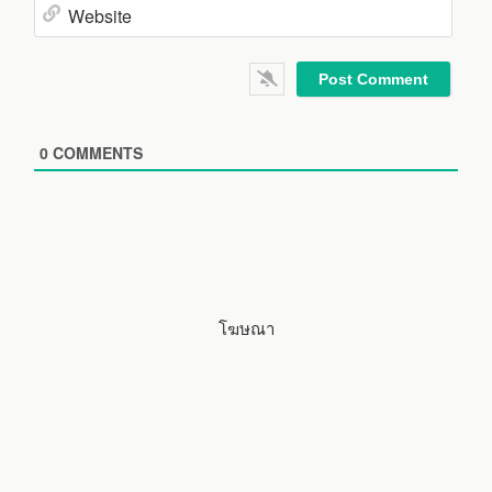
e
m
*
a
W
i
e
l
b
*
s
i
0
COMMENTS
t
e
โฆษณา