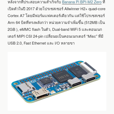
W
หลังจากที่ประสอบความสำเร็จกับ
Banana Pi BPI-M2 Zero
ที่
เปิดตัวในปี 2017 ด้วยโปรเซสเซอร์ Allwinner H2+ quad-core
Cortex A7 โดยมีฟอร์มแฟคเตอร์เดียวกัน แต่ใช้โปรเซสเซอร์
Arm 64 บิตที่ทรงพลังกว่า หน่วยความจำเพิ่มขึ้น (512MB เป็น
2GB ), eMMC flash ในตัว, Dual-band WiFi 5 และคอนเนก
เตอร์ MIPI CSI 24-pin เปลี่ยนยเป็นคอนเนกเตอร์ “Misc” ที่มี
USB 2.0, Fast Ethernet และ I/O หลายขา