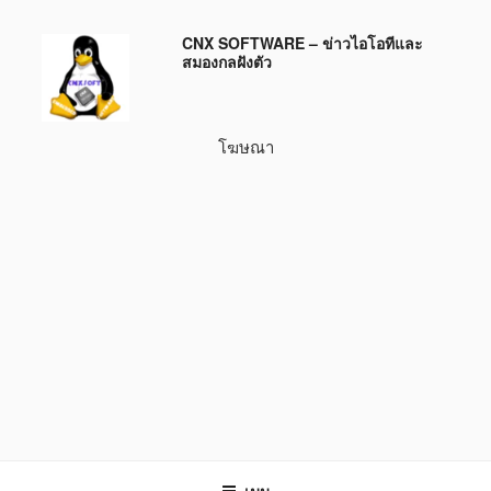
ข้าม
CNX SOFTWARE – ข่าวไอโอทีและ
ไป
สมองกลฝังตัว
ยัง
บทความ
โฆษณา