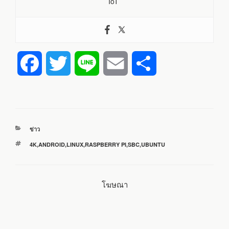
IoT
F
T
L
E
S
a
w
i
m
h
c
i
n
a
a
หมวด
ข่าว
e
t
e
i
r
หมู่
ป้าย
4K
,
ANDROID
,
LINUX
,
RASPBERRY PI
,
SBC
,
UBUNTU
กำกับ
b
t
l
e
โฆษณา
o
e
o
r