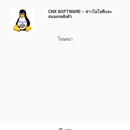
ข้าม
CNX SOFTWARE – ข่าวไอโอทีและ
ไป
สมองกลฝังตัว
ยัง
บทความ
โฆษณา