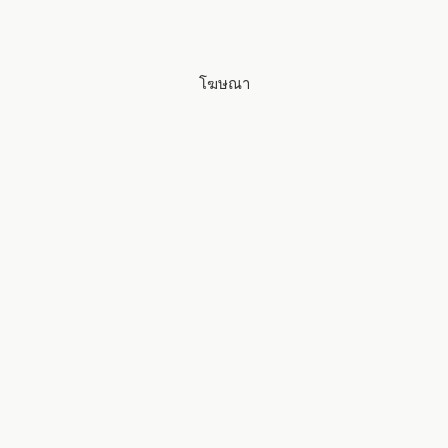
โฆษณา