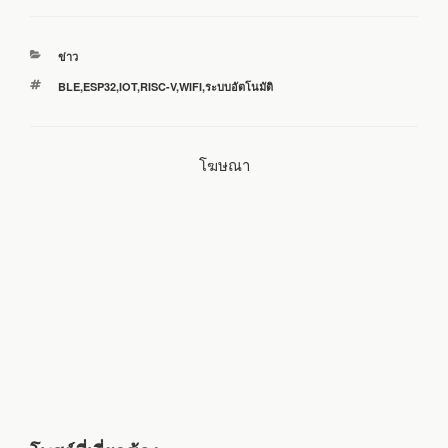
c
i
n
a
a
หมวด
ข่าว
e
t
e
i
r
หมู่
ป้าย
BLE
,
ESP32
,
IOT
,
RISC-V
,
WIFI
,
ระบบอัตโนมัติ
กำกับ
b
t
l
e
โฆษณา
o
e
o
r
k