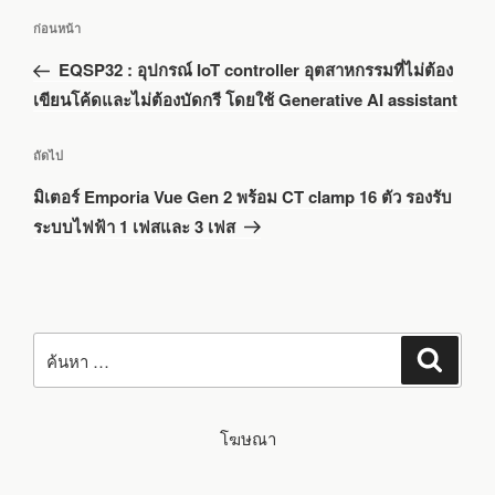
แนะแนว
เรื่อง
ก่อนหน้า
เรื่อง
ก่อน
EQSP32 : อุปกรณ์ IoT controller อุตสาหกรรมที่ไม่ต้อง
หน้า
เขียนโค้ดและไม่ต้องบัดกรี โดยใช้ Generative AI assistant
เรื่อง
ถัดไป
ถัด
มิเตอร์ Emporia Vue Gen 2 พร้อม CT clamp 16 ตัว รองรับ
ไป
ระบบไฟฟ้า 1 เฟสและ 3 เฟส
ค้นหา:
ค้นหา
โฆษณา