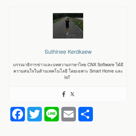
Suthinee Kerdkaew
บรรณาธิการข่าวและบทความภาษาไทย CNX Software ได้มี
ความสนใจในด้านเทคโนโลยี โดยเฉพาะ Smart Home และ
IoT
F
T
L
E
S
a
w
i
m
h