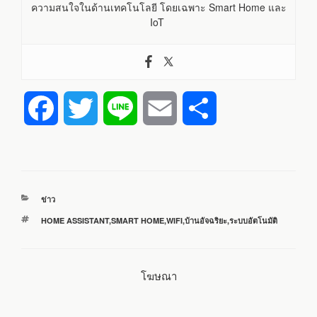
ความสนใจในด้านเทคโนโลยี โดยเฉพาะ Smart Home และ
IoT
F
T
L
E
S
a
w
i
m
h
c
i
n
a
a
หมวด
ข่าว
e
t
e
i
r
หมู่
ป้าย
HOME ASSISTANT
,
SMART HOME
,
WIFI
,
บ้านอัจฉริยะ
,
ระบบอัตโนมัติ
กำกับ
b
t
l
e
โฆษณา
o
e
o
r