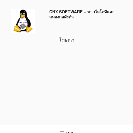
ข้าม
CNX SOFTWARE – ข่าวไอโอทีและ
ไป
สมองกลฝังตัว
ยัง
บทความ
โฆษณา