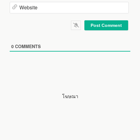
m
E
e
m
*
a
W
i
e
l
b
*
s
i
0
COMMENTS
t
e
โฆษณา