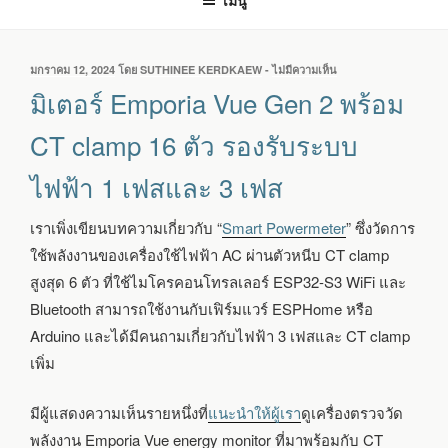
เมนู
เขียน
มกราคม 12, 2024
โดย
SUTHINEE KERDKAEW
-
ไม่มีความเห็น
บน
วัน
มิเตอร์
มิเตอร์ Emporia Vue Gen 2 พร้อม
ที่
EMPORIA
VUE
CT clamp 16 ตัว รองรับระบบ
GEN
2
ไฟฟ้า 1 เฟสและ 3 เฟส
พร้อม
CT
CLAMP
เราเพิ่งเขียนบทความเกี่ยวกับ “
Smart Powermeter
” ซึ่งวัดการ
16
ใช้พลังงานของเครื่องใช้ไฟฟ้า AC ผ่านตัวหนีบ CT clamp
ตัว
รองรับ
สูงสุด 6 ตัว ที่ใช้ไมโครคอนโทรลเลอร์ ESP32-S3 WiFi และ
ระบบ
Bluetooth สามารถใช้งานกับเฟิร์มแวร์ ESPHome หรือ
ไฟฟ้า
Arduino และได้มีคนถามเกี่ยวกับไฟฟ้า 3 เฟสและ CT clamp
1
เฟส
เพิ่ม
และ
3
มีผู้แสดงความเห็นรายหนึ่งที่
แนะนำให้ผู้เรา
ดูเครื่องตรวจวัด
เฟส
พลังงาน Emporia Vue energy monitor ที่มาพร้อมกับ CT