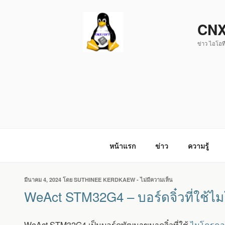
ข้าม
ไป
CNX
ยัง
ข่าว ไอโอที
บทความ
หน้าแรก
ข่าว
ความรู้
เขียน
มีนาคม 4, 2024
โดย
SUTHINEE KERDKAEW
-
ไม่มีความเห็น
บน
วัน
WEACT
WeAct STM32G4 – บอร์ดจิ๋วที่ใช้
ที่
STM32G4
–
บอร์ด
WeAct STM32G4 เป็นบอร์ดพัฒนาขนาดจิ๋วที่ใช้
ไมโครคอน