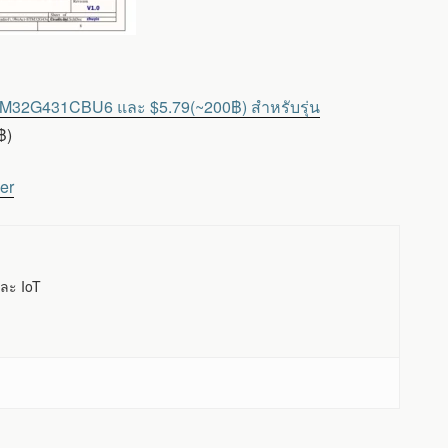
STM32G431CBU6 และ $5.79(~200฿) สำหรับรุ่น
฿)
er
ละ IoT