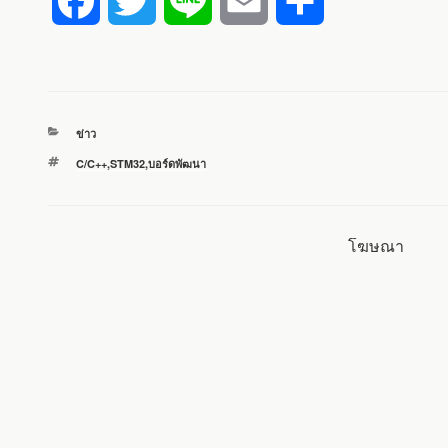
F
T
L
E
S
a
w
i
m
h
c
i
n
a
a
หมวด
ข่าว
e
t
e
i
r
หมู่
ป้าย
C/C++
,
STM32
,
บอร์ดพัฒนา
กำกับ
b
t
l
e
o
e
โฆษณา
o
r
k