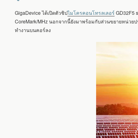
ไมโคร
คอนโทรลเลอร์
GigaDevice ได้เปิดตัวชิป
ไมโครคอนโทรลเลอร์
GD32F5 ser
GD32F5
ที่
CoreMark/MHz นอกจากนี้ยังมาพร้อมกับส่วนขยายหน่วยประ
ใช้
ทำงานบนคอร์ลง
ARM
CORTEX-
M33
สำหรับ
แอปพลิเคชัน
ประสิทธิภาพ
สูง