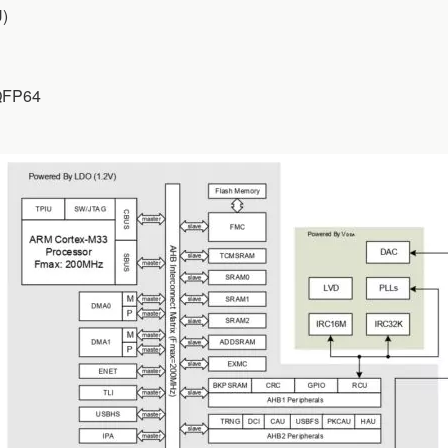
U)
QFP64