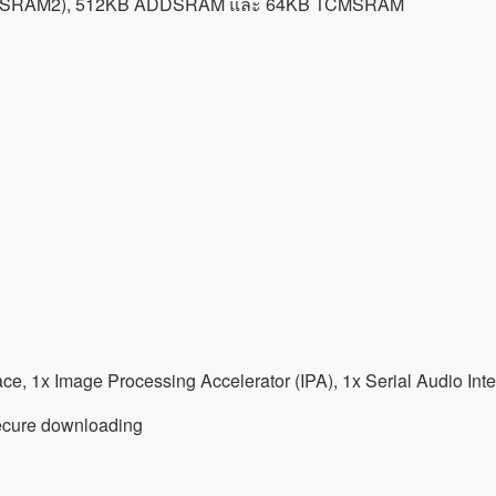
, SRAM2), 512KB ADDSRAM และ 64KB TCMSRAM
face, 1x Image Processing Accelerator (IPA), 1x Serial Audio Int
ecure downloading