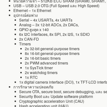
หน่วยความจำ – 512KB ECC SRAM (SRAM0, SRAM1
USB – USB 2.0 OTG (Full Speed และ High Speed)
Ethernet – 1x Ethernet
อุปกรณ์ต่อพ่วง
Serial – 4x USARTs, 4x UARTs
Analog – 3x 12-bit ADCs, 2x DACs,
GPIO สูงสุด x 140
6x I2C interfaces, 8x SPI, 2x I2S, 1x SDIO
2x CAN-FD
Timers
2x 32-bit general-purpose timers
8x 16-bit general-purpose timers
2x 16-bit basic timers
2x PWM advanced timers
1x SysTick timer
2x watchdog timers
1x RTC
1x digital camera interface (DCI), 1x TFT-LCD inter
การรักษาความปลอดภัย
Secure OTA, secure boot, secure debugging, และ s
Security Boot และ Update software platform
Cryptographic acceleration Unit (CAU)
Hash acceleration unit (HAU)