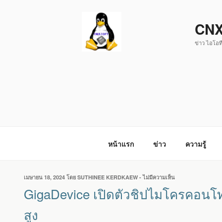
ข้าม
ไป
CNX
ยัง
ข่าว ไอโอที
บทความ
หน้าแรก
ข่าว
ความรู้
เขียน
เมษายน 18, 2024
โดย
SUTHINEE KERDKAEW
-
ไม่มีความเห็น
บน
วัน
GIGADEVICE
GigaDevice เปิดตัวชิปไมโครคอนโท
ที่
เปิด
ตัว
สูง
ชิป