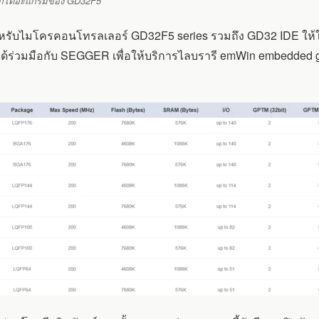
อกไดอะแกรมของ GD32F5
หรับไมโครคอนโทรลเลอร์ GD32F5 series รวมถึง GD32 IDE ให้ใช
ด้ร่วมมือกับ SEGGER เพื่อให้บริการไลบรารี emWin embedded gr