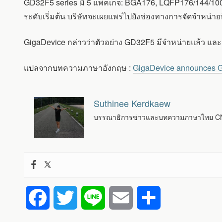
GD32F5 series มี 5 แพ็คเกจ: BGA176, LQFP176/144/100/6
ระดับเริ่มต้น บริษัทจะเผยแพร่ไปยังช่องทางการจัดจำหน่าย
GigaDevice กล่าวว่าตัวอย่าง GD32F5 มีจำหน่ายแล้ว แ
แปลจากบทความภาษาอังกฤษ :
GigaDevice announces GD
Suthinee Kerdkaew
บรรณาธิการข่าวและบทความภาษาไทย CNX
F
T
L
E
S
a
w
i
m
h