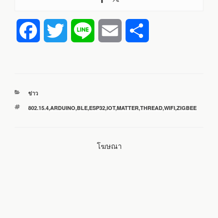
F
T
L
E
S
a
w
i
m
h
c
i
n
a
a
หมวด
ข่าว
e
t
e
i
r
หมู่
ป้าย
802.15.4
,
ARDUINO
,
BLE
,
ESP32
,
IOT
,
MATTER
,
THREAD
,
WIFI
,
ZIGBEE
กำกับ
b
t
l
e
โฆษณา
o
e
o
r
k