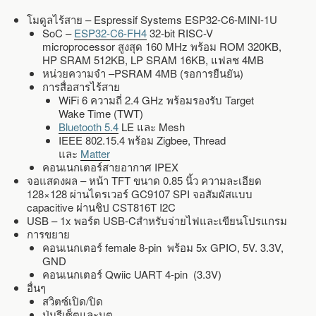
โมดูลไร้สาย – Espressif Systems ESP32-C6-MINI-1U
SoC –
ESP32-C6-FH4
32-bit RISC-V
microprocessor สูงสุด 160 MHz พร้อม ROM 320KB,
HP SRAM 512KB, LP SRAM 16KB, แฟลช 4MB
หน่วยความจำ –PSRAM 4MB (รอการยืนยัน)
การสื่อสารไร้สาย
WiFi 6 ความถี่ 2.4 GHz พร้อมรองรับ Target
Wake Time (TWT)
Bluetooth 5.4
LE และ Mesh
IEEE 802.15.4 พร้อม Zigbee, Thread
และ
Matter
คอนเนกเตอร์สายอากาศ IPEX
จอแสดงผล – หน้า TFT ขนาด 0.85 นิ้ว ความละเอียด
128×128 ผ่านไดรเวอร์ GC9107 SPI จอสัมผัสแบบ
capacitive ผ่านชิป CST816T I2C
USB – 1x พอร์ต USB-Cสำหรับจ่ายไฟและเขียนโปรแกรม
การขยาย
คอนเนกเตอร์ female 8-pin พร้อม 5x GPIO, 5V. 3.3V,
GND
คอนเนกเตอร์ Qwiic UART 4-pin (3.3V)
อื่นๆ
สวิตซ์เปิด/ปิด
ปุ่มรีเซ็ตและบูต