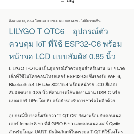
เมนู
เขียน
สิงหาคม 13, 2024
โดย
SUTHINEE KERDKAEW
-
ไม่มีความเห็น
บน
วัน
LILYGO
LILYGO T-QTC6 – อุปกรณ์ตัว
ที่
T-
QTC6
ควบคุม IoT ที่ใช้ ESP32-C6 พร้อม
–
อุปกรณ์
หน้าจอ LCD แบบสัมผัส 0.85 นิ้ว
ตัว
ควบคุม
IOT
LILYGO T-QTC6 เป็นอุปกรณ์ตัวควบคุมสำหรับงาน IoT ขนาด
ที่
เล็กที่ใช้ไมโครคอนโทรลเลอร์ ESP32-C6 ซึ่งรองรับ WiFi 6,
ใช้
ESP32-
Bluetooth 5.4 LE และ 802.15.4 พร้อมหน้าจอ LCD สีแบบ
C6
สัมผัสขนาด 0.85 นิ้ว ที่สามารถใช้พลังงานผ่าน USB-C หรือ
พร้อม
แบตเตอรี่ LiPo โดยที่บอร์ดยังรองรับการชาร์จไฟอีกด้วย
หน้า
จอ
LCD
อุปกรณ์นี้บางครั้งเรียกว่า “T-QT C6” ยังมาพร้อมกับคอนเนค
แบบ
เตอร์ female 8 ขา ที่มี GPIO 5 ขา และคอนเนคเตอร์ Qwiic
สัมผัส
0.85
สำหรับโมดูล UART, มีผลิตภัณฑ์ในตระกูล T-QT ที่ใช้ไมโคร