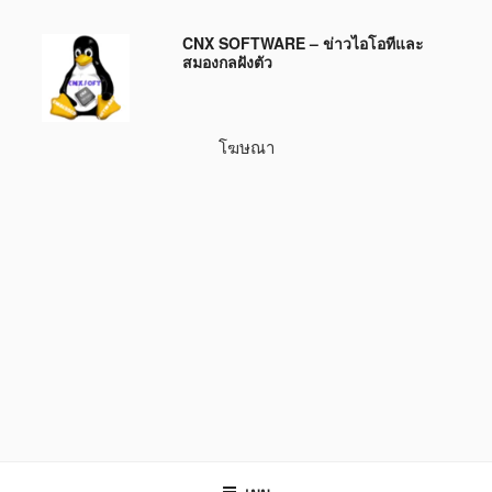
ข้าม
CNX SOFTWARE – ข่าวไอโอทีและ
ไป
สมองกลฝังตัว
ยัง
บทความ
โฆษณา