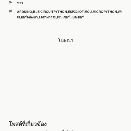
หมวด
ข่าว
e
t
e
i
r
หมู่
ป้าย
ARDUINO
,
BLE
,
CIRCUITPYTHON
,
ESP32
,
IOT
,
MCU
,
MICROPYTHON
,
WI
กำกับ
FI
,
บอร์ดพัฒนา
,
อุตสาหกรรม
,
เซนเซอร์
,
แบตเตอรี
b
t
l
e
o
e
โฆษณา
o
r
k
โพสต์ที่เกี่ยวข้อง