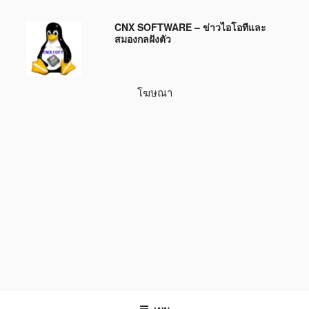
ข้าม
CNX SOFTWARE – ข่าวไอโอทีและ
ไป
สมองกลฝังตัว
ยัง
บทความ
โฆษณา