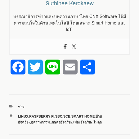
Suthinee Kerdkaew
บรรณาธิการข่าวและบทความภาษาไทย CNX Software ได้มี
ความสนใจในด้านเทคโนโลยี โดยเฉพาะ Smart Home และ
IoT
F
T
L
E
S
a
w
i
m
h
c
i
n
a
a
หมวด
ข่าว
e
t
e
i
r
หมู่
ป้าย
LINUX
,
RASPBERRY PI
,
SBC
,
SCB
,
SMART HOME
,
บ้าน
กำกับ
อัจฉริยะ
,
อุตสาหกรรม
,
เกษตรอัจฉริยะ
,
เมืองอัจฉริยะ
,
โมดูล
b
t
l
e