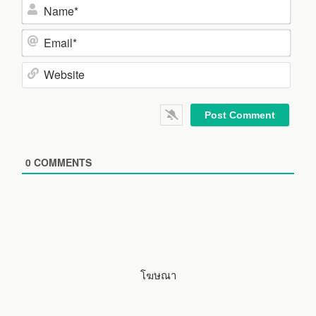
N
a
m
E
e
m
*
a
W
i
e
l
b
*
s
i
0
COMMENTS
t
e
โฆษณา