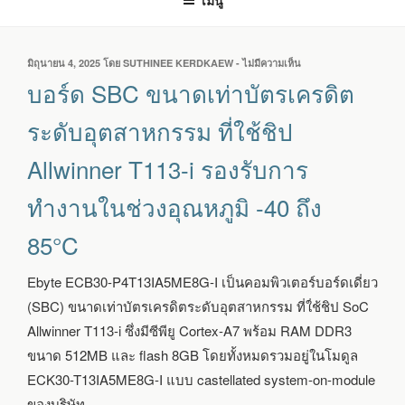
เมนู
เขียน
มิถุนายน 4, 2025
โดย
SUTHINEE KERDKAEW
-
ไม่มีความเห็น
บน
วัน
บอร์ด
บอร์ด SBC ขนาดเท่าบัตรเครดิต
ที่
SBC
ขนาด
ระดับอุตสาหกรรม ที่ใช้ชิป
เท่า
บัตร
Allwinner T113-i รองรับการ
เครดิต
ระดับ
ทำงานในช่วงอุณหภูมิ -40 ถึง
อุตสาหกรรม
ที่
85°C
ใช้
ชิป
ALLWINNER
Ebyte ECB30-P4T13IA5ME8G-I เป็นคอมพิวเตอร์บอร์ดเดี่ยว
T113-
I
(SBC) ขนาดเท่าบัตรเครดิตระดับอุตสาหกรรม ที่ใ่ช้ชิป SoC
รองรับ
Allwinner T113-i ซึ่งมีซีพียู Cortex-A7 พร้อม RAM DDR3
การ
ขนาด 512MB และ flash 8GB โดยทั้งหมดรวมอยู่ในโมดูล
ทำงาน
ใน
ECK30-T13IA5ME8G-I แบบ castellated system-on-module
ช่วง
ของบริษัท