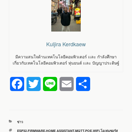
Kuljira Kerdkaew
มีความสนใจด้านเทคโนโลยีคอมพิวเตอร์ เเละ กำลังศึกษา
เกี่ยวกับเทคโนโลยีคอมพิวเตอร์ หุ่นยนต์ เเละ ปัญญาประดิษฐ์
F
T
L
E
S
a
w
i
m
h
c
i
n
a
a
หมวด
ข่าว
e
t
e
i
r
หมู่
ป้าย
ESP32
,
FIRMWARE
,
HOME ASSISTANT
,
MQTT
,
POE
,
WIFI
,
โอเพ่นซอร์ส