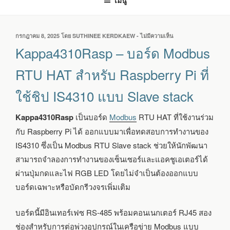
เมนู
เขียน
กรกฎาคม 8, 2025
โดย
SUTHINEE KERDKAEW
-
ไม่มีความเห็น
บน
วัน
KAPPA4310RASP
Kappa4310Rasp – บอร์ด Modbus
ที่
–
บอร์ด
RTU HAT สำหรับ Raspberry Pi ที่
MODBUS
RTU
ใช้ชิป IS4310 แบบ Slave stack
HAT
สำหรับ
RASPBERRY
Kappa4310Rasp
เป็นบอร์ด
Modbus
RTU HAT ที่ใช้งานร่วม
PI
กับ Raspberry Pi ได้ ออกแบบมาเพื่อทดสอบการทำงานของ
ที่
ใช้
IS4310 ซึ่งเป็น Modbus RTU Slave stack ช่วยให้นักพัฒนา
ชิป
สามารถจำลองการทำงานของเซ็นเซอร์และแอคชูเอเตอร์ได้
IS4310
ผ่านปุ่มกดและไฟ RGB LED โดยไม่จำเป็นต้องออกแบบ
แบบ
SLAVE
บอร์ดเฉพาะหรือบัดกรีวงจรเพิ่มเติม
STACK
บอร์ดนี้มีอินเทอร์เฟซ RS-485 พร้อมคอนเนกเตอร์ RJ45 สอง
ช่องสำหรับการต่อพ่วงอุปกรณ์ในเครือข่าย Modbus แบบ