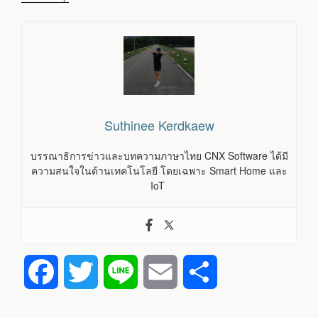
Suthinee Kerdkaew
บรรณาธิการข่าวและบทความภาษาไทย CNX Software ได้มี
ความสนใจในด้านเทคโนโลยี โดยเฉพาะ Smart Home และ
IoT
F
T
L
E
S
a
w
i
m
h