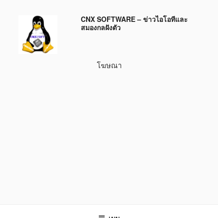
ข้าม
CNX SOFTWARE – ข่าวไอโอทีและ
ไป
สมองกลฝังตัว
ยัง
บทความ
โฆษณา