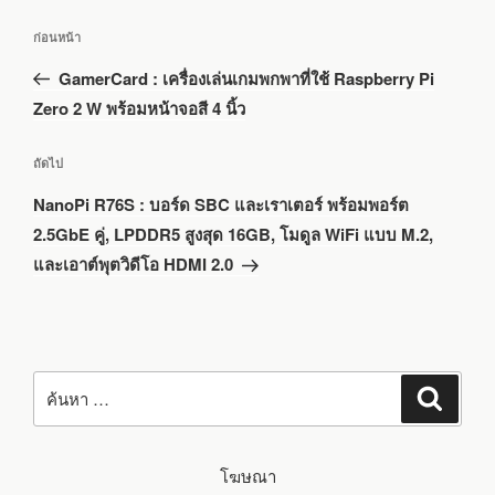
แนะแนว
เรื่อง
ก่อนหน้า
เรื่อง
ก่อน
GamerCard : เครื่องเล่นเกมพกพาที่ใช้ Raspberry Pi
หน้า
Zero 2 W พร้อมหน้าจอสี 4 นิ้ว
เรื่อง
ถัดไป
ถัด
NanoPi R76S : บอร์ด SBC และเราเตอร์ พร้อมพอร์ต
ไป
2.5GbE คู่, LPDDR5 สูงสุด 16GB, โมดูล WiFi แบบ M.2,
และเอาต์พุตวิดีโอ HDMI 2.0
ค้นหา:
ค้นหา
โฆษณา