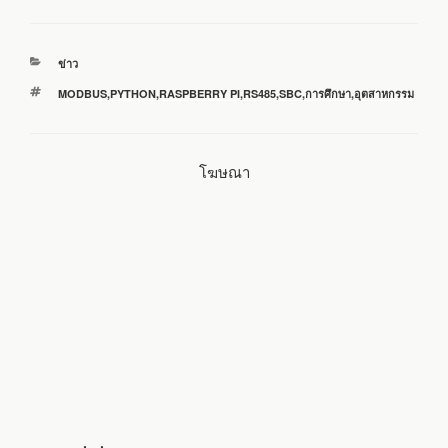
c
i
n
a
a
หมวด
ข่าว
e
t
e
i
r
หมู่
ป้าย
MODBUS
,
PYTHON
,
RASPBERRY PI
,
RS485
,
SBC
,
การศึกษา
,
อุตสาหกรรม
กำกับ
b
t
l
e
โฆษณา
o
e
o
r
k