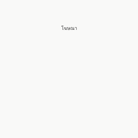
โฆษณา