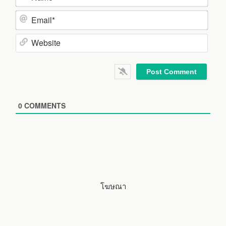
N
a
m
E
e
m
*
a
W
i
e
l
b
*
s
i
0
COMMENTS
t
e
โฆษณา