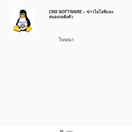
ข้าม
CNX SOFTWARE – ข่าวไอโอทีและ
ไป
สมองกลฝังตัว
ยัง
บทความ
โฆษณา