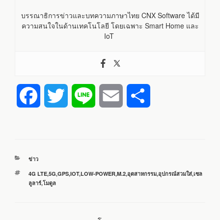
บรรณาธิการข่าวและบทความภาษาไทย CNX Software ได้มี
ความสนใจในด้านเทคโนโลยี โดยเฉพาะ Smart Home และ
IoT
F
T
L
E
S
a
w
i
m
h
c
i
n
a
a
หมวด
ข่าว
e
t
e
i
r
หมู่
ป้าย
4G LTE
,
5G
,
GPS
,
IOT
,
LOW-POWER
,
M.2
,
อุตสาหกรรม
,
อุปกรณ์สวมใส่
,
เซล
กำกับ
ลูลาร์
,
โมดูล
b
t
l
e
o
e