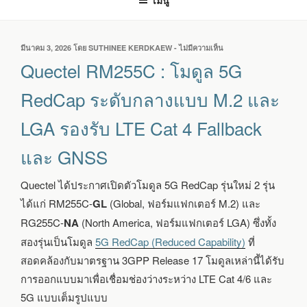
เมนู
เขียน
มีนาคม 3, 2026
โดย
SUTHINEE KERDKAEW
-
ไม่มีความเห็น
บน
วัน
QUECTEL
Quectel RM255C : โมดูล 5G
ที่
RM255C
:
RedCap ระดับกลางแบบ M.2 และ
โมดูล
5G
LGA รองรับ LTE Cat 4 Fallback
REDCAP
ระดับ
และ GNSS
กลาง
แบบ
M.2
Quectel ได้ประกาศเปิดตัวโมดูล 5G RedCap รุ่นใหม่ 2 รุ่น
และ
ได้แก่ RM255C-
GL
(Global, ฟอร์มแฟกเตอร์ M.2) และ
LGA
รองรับ
RG255C-
NA
(North America, ฟอร์มแฟกเตอร์ LGA) ซึ่งทั้ง
LTE
สองรุ่นเป็นโมดูล
5G RedCap (Reduced Capability)
ที่
CAT
4
สอดคล้องกับมาตรฐาน 3GPP Release 17 โมดูลเหล่านี้ได้รับ
FALLBACK
การออกแบบมาเพื่อเชื่อมช่องว่างระหว่าง LTE Cat 4/6 และ
และ
GNSS
5G แบบเต็มรูปแบบ