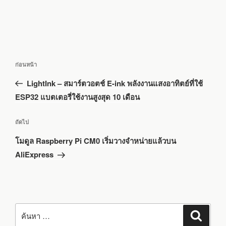
แนะแนว
เรื่อง
ก่อนหน้า
เรื่อง
ก่อน
LightInk – สมาร์ตวอตช์ E-ink พลังงานแสงอาทิตย์ที่ใช้
หน้า
ESP32 แบตเตอรี่ใช้งานสูงสุด 10 เดือน
เรื่อง
ถัดไป
ถัด
โมดูล Raspberry Pi CM0 เริ่มวางจำหน่ายแล้วบน
ไป
AliExpress
ค้นหา:
ค้นหา