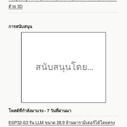
ด้วย 3D
การสนับสนุน
โพสต์ที่กำลังมาแรง - 7 วันที่ผ่านมา
ESP32-S3 รัน LLM ขนาด 28.9 ล้านพารามิเตอร์ได้โดยตรง