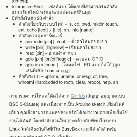
(dmesg)
Interactive Shell – เชลล์แบบโต้ตอบที่สามารถรันคำสั่ง
แบบเรียลไทม์ พร้อมระบบบัฟเฟอร์อินพุต
มีคำสั่งในตัว 23 คำสั่ง
คำสั่งเกี่ยวกับระบบไฟล์ – ls, cd, pwd, mkdir, touch,
cat, echo [text] > [file], rm, info [name]
คำสั่งควบคุมฮาร์ดแวร์
pinmode [pin] [in/out] – ตั้งค่าโหมดของขา
write [pin] [high/low] – เขียนค่าไปยังขา
read [pin] – อ่านค่าจากขา
gpio [pin] [on/off/toggle] – ควบคุม GPIO
gpio vixa [count] – โหมดไฟ LED แบบดิสโก้ (ลูก
เล่นพิเศษ / easter egg)
คำสั่งระบบ – uptime, uname, dmesg, df, free,
whoami (hardcoded to root), clear, reboot, help, sh
สามารถดาวน์โหลดโค้ดได้จาก
GitHub
(สัญญาอนุญาตแบบ
BSD 3-Clause) และเนื่องจากเป็น Arduino sketch เพียงไฟล์
เดียว คุณจึงสามารถแฟลชลงบอร์ดได้อย่างง่ายดายเพื่อเริ่มใช้
งานได้ทันที โดยคำสั่งส่วนใหญ่จะคล้ายกับที่พบในระบบ
Linux ใกล้เคียงกับสิ่งที่มีใน BusyBox และมีคำสั่งสำหรับ
ควบคุมฮาร์ดแวร์ GPIO เพิ่มเติม