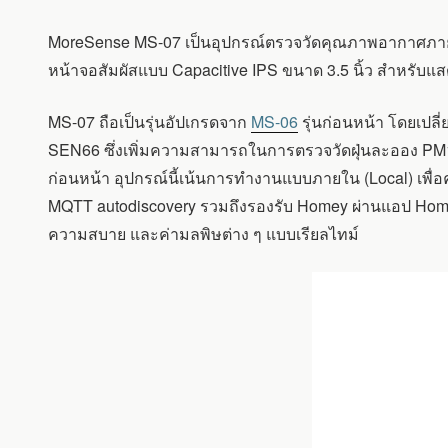
อุปกรณ์
ตรวจ
MoreSense MS-07 เป็นอุปกรณ์ตรวจวัดคุณภาพอากาศภายใ
วัด
คุณภาพ
หน้าจอสัมผัสแบบ Capacitive IPS ขนาด 3.5 นิ้ว สำหรับ
อากาศ
ภายใน
MS-07 ถือเป็นรุ่นอัปเกรดจาก
MS-06
รุ่นก่อนหน้า โดยเปลี
อาคาร
ที่
SEN66 ซึ่งเพิ่มความสามารถในการตรวจวัดฝุ่นละออง PM1.
ใช้
ก่อนหน้า อุปกรณ์นี้เน้นการทำงานแบบภายใน (Local) เพื่
ESP32-
S3
MQTT autodiscovery รวมถึงรองรับ
Homey
ผ่านแอป Home
พร้อม
ความสบาย และค่ามลพิษต่าง ๆ แบบเรียลไทม์
เซนเซอร์
SENSIRION
SEN66
และ
รองรับ
HOME
ASSISTANT