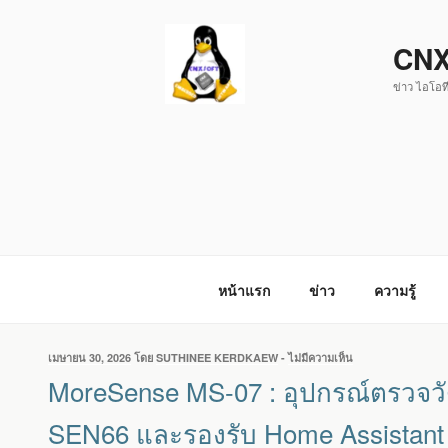
ข้าม
ไป
CNX
ยัง
ข่าว ไอโอที
บทความ
หน้าแรก
ข่าว
ความรู้
เขียน
เมษายน 30, 2026
โดย
SUTHINEE KERDKAEW
-
ไม่มีความเห็น
บน
วัน
MORESENSE
MoreSense MS-07 : อุปกรณ์ตรวจว
ที่
MS-
07
SEN66 และรองรับ Home Assistant
: