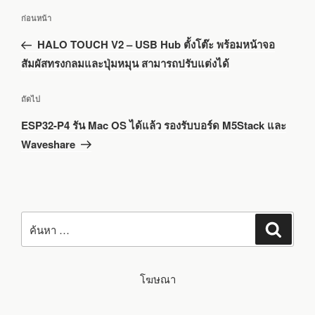
แนะแนว
เรื่อง
ก่อนหน้า
เรื่อง
ก่อน
HALO TOUCH V2 – USB Hub ตั้งโต๊ะ พร้อมหน้าจอ
หน้า
สัมผัสทรงกลมและปุ่มหมุน สามารถปรับแต่งได้
เรื่อง
ถัดไป
ถัด
ESP32-P4 รัน Mac OS ได้แล้ว รองรับบอร์ด M5Stack และ
ไป
Waveshare
ค้นหา:
ค้นหา
โฆษณา