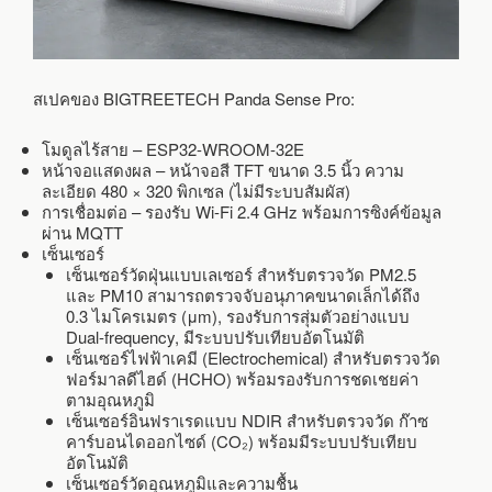
สเปคของ BIGTREETECH Panda Sense Pro:
โมดูลไร้สาย – ESP32-WROOM-32E
หน้าจอแสดงผล – หน้าจอสี TFT ขนาด 3.5 นิ้ว ความ
ละเอียด 480 × 320 พิกเซล (ไม่มีระบบสัมผัส)
การเชื่อมต่อ – รองรับ Wi-Fi 2.4 GHz พร้อมการซิงค์ข้อมูล
ผ่าน MQTT
เซ็นเซอร์
เซ็นเซอร์วัดฝุ่นแบบเลเซอร์ สำหรับตรวจวัด PM2.5
และ PM10 สามารถตรวจจับอนุภาคขนาดเล็กได้ถึง
0.3 ไมโครเมตร (μm), รองรับการสุ่มตัวอย่างแบบ
Dual-frequency, มีระบบปรับเทียบอัตโนมัติ
เซ็นเซอร์ไฟฟ้าเคมี (Electrochemical) สำหรับตรวจวัด
ฟอร์มาลดีไฮด์ (HCHO) พร้อมรองรับการชดเชยค่า
ตามอุณหภูมิ
เซ็นเซอร์อินฟราเรดแบบ NDIR สำหรับตรวจวัด ก๊าซ
คาร์บอนไดออกไซด์ (CO₂) พร้อมมีระบบปรับเทียบ
อัตโนมัติ
เซ็นเซอร์วัดอุณหภูมิและความชื้น