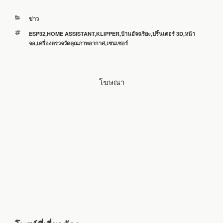
c
i
n
a
a
หมวด
ข่าว
e
t
e
i
r
หมู่
ป้าย
ESP32
,
HOME ASSISTANT
,
KLIPPER
,
บ้านอัจฉริยะ
,
ปริ้นเตอร์ 3D
,
หน้า
กำกับ
จอ
,
เครื่องตรวจวัดคุณภาพอากาศ
,
เซนเซอร์
b
t
l
e
o
e
โฆษณา
o
r
k