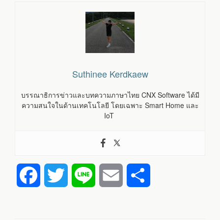
Suthinee Kerdkaew
บรรณาธิการข่าวและบทความภาษาไทย CNX Software ได้มี
ความสนใจในด้านเทคโนโลยี โดยเฉพาะ Smart Home และ
IoT
F
T
L
E
S
a
w
i
m
h