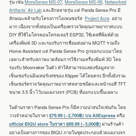
รุ่น เช่น
MoreSense MS-07
,
MoreSense MS-06
,
Networked
Artifacts’ Air Lab
และอีกหลายรุ่น แต่ Panda Sense Pro มี
ลักษณะคล้ายกับโครงการโอเพนซอร์ส
Project Aura
อย่าง
มาก เนื่องจากทั้งสองเป็นเครื่องตรวจวัดคุณภาพอากาศแบบ
DIY ที่ใช้ไมโครคอนโทรลเลอร์ ESP32, ใช้เคสที่พิมพ์ด้วย
เครื่องพิมพ์ 3D และรองรับการเชื่อมต่อผ่าน MQTT รวมถึง
Home Assistant แต่ Panda Sense Pro ถูกออกแบบมาโดย
เฉพาะสำหรับสภาพแวดล้อมการใช้งานเครื่องพิมพ์ 3D โดย
รองรับ Moonraker ในตัว ทำให้สามารถแสดงข้อมูลจาก
เซ็นเซอร์บนอินเทอร์เฟซของ Klipper ได้โดยตรง อีกทั้งยังรวม
เซ็นเซอร์ตรวจวัดคุณภาพอากาศหลายชนิดและหน้าจอสี TFT
ขนาด 3.5 นิ้ว ไว้บนแผงวงจร (PCB) ที่ออกแบบขึ้นเฉพาะ
ในด้านราคา Panda Sense Pro ก็มีความน่าสนใจเช่นกัน โดย
วางจำหน่ายในราคา
$79.99 (~2,700฿) บน AliExpress
หรือ
official BIQU store ในราคา $89.99 (~3,000฿)
ผ่านร้านค้า
อย่างเป็นทางการของ BIQU ภายในชุดประกอบด้วยแผงวงจร