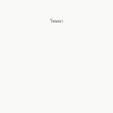
โฆษณา