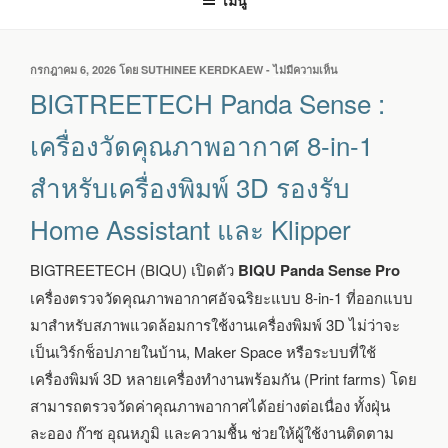
เมนู
เขียน
กรกฎาคม 6, 2026
โดย
SUTHINEE KERDKAEW
-
ไม่มีความเห็น
บน
วัน
BIGTREETECH
BIGTREETECH Panda Sense :
ที่
PANDA
SENSE
เครื่องวัดคุณภาพอากาศ 8-in-1
:
เครื่อง
สำหรับเครื่องพิมพ์ 3D รองรับ
วัด
คุณภาพ
Home Assistant และ Klipper
อากาศ
8-
IN-
BIGTREETECH (BIQU) เปิดตัว
BIQU Panda Sense Pro
1
เครื่องตรวจวัดคุณภาพอากาศอัจฉริยะแบบ 8-in-1 ที่ออกแบบ
สำหรับ
เครื่องพิมพ์
มาสำหรับสภาพแวดล้อมการใช้งานเครื่องพิมพ์ 3D ไม่ว่าจะ
3D
เป็นเวิร์กช็อปภายในบ้าน, Maker Space หรือระบบที่ใช้
รองรับ
HOME
เครื่องพิมพ์ 3D หลายเครื่องทำงานพร้อมกัน (Print farms) โดย
ASSISTANT
สามารถตรวจวัดค่าคุณภาพอากาศได้อย่างต่อเนื่อง ทั้งฝุ่น
และ
ละออง ก๊าซ อุณหภูมิ และความชื้น ช่วยให้ผู้ใช้งานติดตาม
KLIPPER