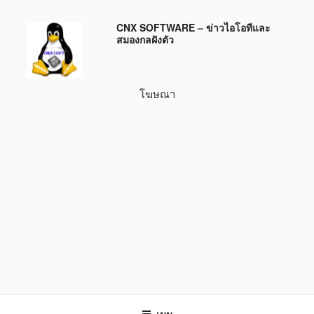
ข้าม
CNX SOFTWARE – ข่าวไอโอทีและ
ไป
สมองกลฝังตัว
ยัง
บทความ
โฆษณา