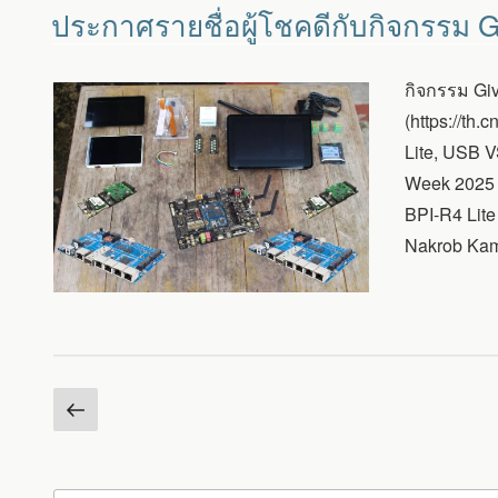
วัน
ประกาศ
ประกาศรายชื่อผู้โชคดีกับกิจกรรม
ที่
ราย
ชื่อ
ผู้
กิจกรรม Gi
โชค
ดี
(https://th.
กับ
Lite, USB V
กิจกรรม
GIVEAWAY
Week 2025 ข
WEEK
BPI-R4 Lit
2025
Nakrob Kamnu
หน้า
Posts
ก่อน
pagination
หน้า
ค้นหา: