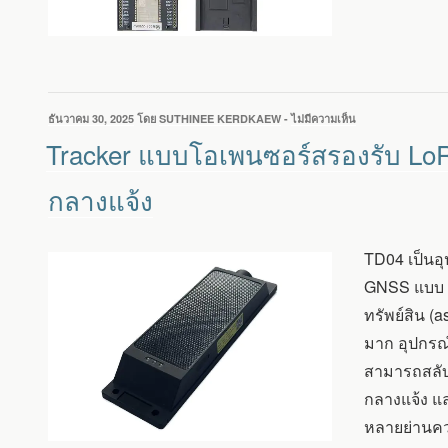
ใช้
ESP32-
S3
+
SX1262
กำลัง
เขียน
ธันวาคม 30, 2025
โดย
SUTHINEE KERDKAEW
-
ไม่มีความเห็น
บน
ขับ
วัน
TRACKER
32
Tracker แบบโอเพนซอร์สรองรับ L
ที่
แบบ
DBM
โอ
พร้อม
กลางแจ้ง
เพน
GNSS
ซอร์ส
รองรับ
LORA,
TD04 เป็นอ
BLE
GNSS แบบ d
และ
GNSS
ทรัพย์สิน 
พร้อม
มาก อุปกรณ
ระบบ
ชาร์จ
สามารถสลับ
โซ
กลางแจ้ง แ
ลาร์
เซลล์
หลายย่านคว
สำหรับ