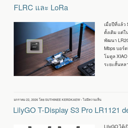
LORA
FLRC และ LoRa
PLUS
ที่
รวม
ชิป
เมื่อปีที่แ
SEMTECH
ดั้งเดิม แต่
LR2021
และ
พัฒนา LR20
NORDIC
Mbps บอร์ด
NRF54L15
รองรับ
โมดูล XIAO
การ
ระยะสั้นหลา
สื่อสาร
ความเร็ว
สูง
แบบ
FLRC
และ
LORA
เขียน
มกราคม 22, 2026
โดย
SUTHINEE KERDKAEW
-
ไม่มีความเห็น
บน
วัน
LILYGO
LilyGO T-Display S3 Pro LR1121 d
ที่
T-
DISPLAY
S3
LilyGO ได้เ
PRO