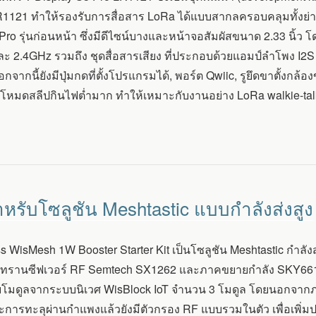
1121 ทำให้รองรับการสื่อสาร LoRa ได้แบบสากลครอบคลุมทั้งย่าน
Pro รุ่นก่อนหน้า ซึ่งมีดีไซน์บางและหน้าจอสัมผัสขนาด 2.33 นิ้
 2.4GHz รวมถึง ชุดสื่อสารเสียง ที่ประกอบด้วยแอมป์ลำโพง I2S
จากนี้ยังมีปุ่มกดที่ตั้งโปรแกรมได้, พอร์ต Qwiic, รูยึดขาตั้งกล้อ
หมดสลีปกินไฟต่ำมาก ทำให้เหมาะกับงานอย่าง LoRa walkie-talkie
หรับโซลูชัน Meshtastic แบบกำลังส่งสูง
 WisMesh 1W Booster Starter Kit เป็นโซลูชัน Meshtastic กำลังส่
ทรานซีฟเวอร์ RF Semtech SX1262 และภาคขยายกำลัง SKY66122 เ
โมดูลจากระบบนิเวศ WisBlock IoT จำนวน 3 โมดูล โดยนอกจากภาคข
ารทะลุผ่านกำแพงแล้วยังมีตัวกรอง RF แบบรวมในตัว เพื่อเพิ่มป