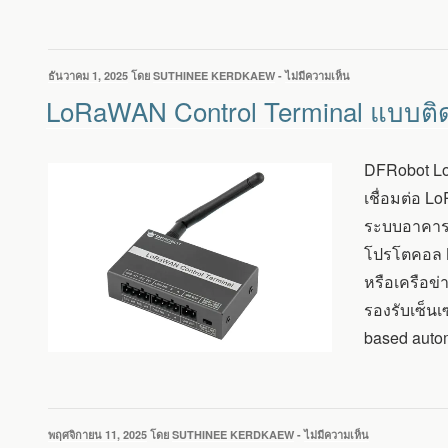
ภายใน
อาคาร
และ
กลาง
เขียน
ธันวาคม 1, 2025
โดย
SUTHINEE KERDKAEW
-
ไม่มีความเห็น
บน
แจ้ง
วัน
LORAWAN
LoRaWAN Control Terminal แบบติด
ที่
CONTROL
TERMINAL
แบบ
DFRobot Lo
ติด
ราง
เชื่อมต่อ
DIN
ระบบอาคารอั
พร้อม
RS485
โปรโตคอล L
อิน
หรือเครือข
พุ
ตอะ
รองรับเซ็น
นา
based auto
ล็อก
และ
ดิจิทัล
เขียน
พฤศจิกายน 11, 2025
โดย
SUTHINEE KERDKAEW
-
ไม่มีความเห็น
บน