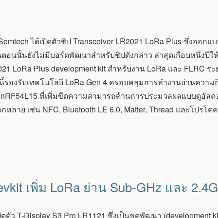
ล้ว Semtech ได้เปิดตัวชิป Transceiver LR2021 LoRa Plus ซึ่งออ
ในตอนนั้นยังไม่มีบอร์ดพัฒนาสำหรับชิปดังกล่าว ล่าสุดเกือบหนึ่งปีใ
21 LoRa Plus development kit สำหรับงาน LoRa และ FLRC ระยะไก
นี้รองรับเทคโนโลยี LoRa Gen 4 ครอบคลุมการทำงานย่านความถี่ 
 nRF54L15 ที่เพิ่มขีดความสามารถด้านการประมวลผลแบบดูอัลค
กหลาย เช่น NFC, Bluetooth LE 6.0, Matter, Thread และโปรโตคอ
evkit เพิ่ม LoRa ย่าน Sub-GHz และ 2.4
ปิดตัว T-Display S3 Pro LR1121 ซึ่งเป็นชุดพัฒนา (development ki