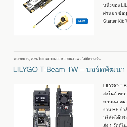
กำลัง
หนึ่งของ L
ส่ง
สูง
ผ่านมา ข้อ
Starter Kit:
เขียน
มกราคม 12, 2026
โดย
SUTHINEE KERDKAEW
-
ไม่มีความเห็น
บน
วัน
LILYGO
LILYGO T-Beam 1W – บอร์ดพัฒนา L
ที่
T-
BEAM
1W
LILYGO T-B
–
บอร์ด
ส่งในตัวขนา
พัฒนา
คอนเนกเตอร
LORA
กำลัง
งาน RF กำลั
ส่ง
บริษัทได้ปร
สูง
ที่
ส่ง 1 วัตต์