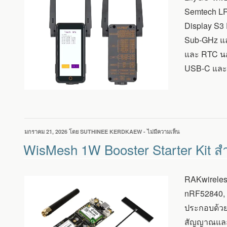
LR1121
Semtech LR
DEVKIT
Display S3 
เพิ่ม
LORA
Sub-GHz และ
ย่าน
และ RTC นอก
SUB-
GHZ
USB-C และโ
และ
2.4GHZ
พร้อม
ระบบ
เสียง
เขียน
มกราคม 21, 2026
โดย
SUTHINEE KERDKAEW
-
ไม่มีความเห็น
บน
วัน
WISMESH
WisMesh 1W Booster Starter Kit สำ
ที่
1W
BOOSTER
STARTER
RAKwireless
KIT
สำหรับ
nRF52840, 
โซลูชัน
ประกอบด้วย
MESHTASTIC
แบบ
สัญญาณและก