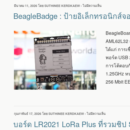
เขียน
มีนาคม 11, 2026
โดย
SUTHINEE KERDKAEW
-
ไม่มีความเห็น
บน
วัน
BEAGLEBADGE
BeagleBadge : ป้ายอิเล็กทรอนิกส์จอ
ที่
:
ป้าย
อิเล็กทรอนิกส์
BeagleBoard
จอ
EPAPER
AML62L32 แบ
ขนาด
ได้แก่ การ
4.2
นิ้ว
พอร์ต USB 
ที่
การโต้ตอบก
รัน
LINUX
1.25GHz หน
ใช้
256 Mbit E
ชิป
TI
SITARA
AM62L32
เขียน
กุมภาพันธ์ 17, 2026
โดย
SUTHINEE KERDKAEW
-
ไม่มีความเห็น
บน
วัน
บอร์ด
บอร์ด LR2021 LoRa Plus ที่รวมชิ
ที่
LR2021