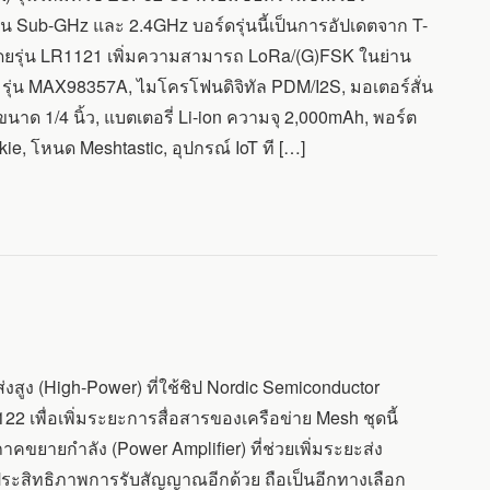
 Sub-GHz และ 2.4GHz บอร์ดรุ่นนี้เป็นการอัปเดตจาก T-
ว โดยรุ่น LR1121 เพิ่มความสามารถ LoRa/(G)FSK ในย่าน
 รุ่น MAX98357A, ไมโครโฟนดิจิทัล PDM/I2S, มอเตอร์สั่น
งขนาด 1/4 นิ้ว, แบตเตอรี่ Li-ion ความจุ 2,000mAh, พอร์ต
, โหนด Meshtastic, อุปกรณ์ IoT ที […]
งสูง (High-Power) ที่ใช้ชิป Nordic Semiconductor
พื่อเพิ่มระยะการสื่อสารของเครือข่าย Mesh ชุดนี้
ยายกำลัง (Power Amplifier) ที่ช่วยเพิ่มระยะส่ง
ระสิทธิภาพการรับสัญญาณอีกด้วย ถือเป็นอีกทางเลือก