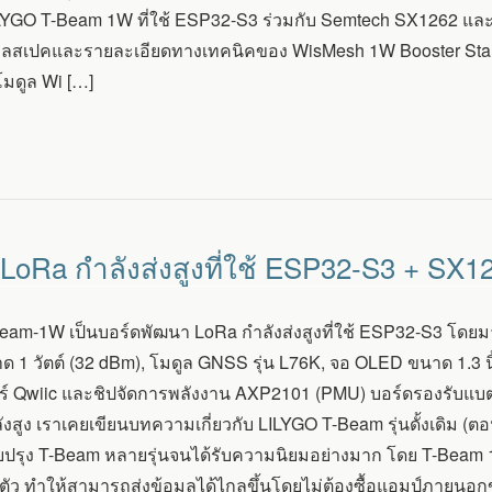
ILYGO T-Beam 1W ที่ใช้ ESP32-S3 ร่วมกับ Semtech SX1262 และก
มูลสเปคและรายละเอียดทางเทคนิคของ WisMesh 1W Booster Sta
 โมดูล Wi […]
oRa กำลังส่งสูงที่ใช้ ESP32-S3 + SX1
eam-1W เป็นบอร์ดพัฒนา LoRa กำลังส่งสูงที่ใช้ ESP32-S3 โดยม
ด 1 วัตต์ (32 dBm), โมดูล GNSS รุ่น L76K, จอ OLED ขนาด 1.3 น
์ Qwiic และชิปจัดการพลังงาน AXP2101 (PMU) บอร์ดรองรับแบต
งสูง เราเคยเขียนบทความเกี่ยวกับ LILYGO T-Beam รุ่นดั้งเดิม (ตอน
ับปรุง T-Beam หลายรุ่นจนได้รับความนิยมอย่างมาก โดย T-Beam 1W
ในตัว ทำให้สามารถส่งข้อมูลได้ไกลขึ้นโดยไม่ต้องซื้อแอมป์ภายน