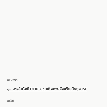
แนะแนว
เรื่อง
ก่อนหน้า
เรื่อง
ก่อน
เทคโนโลยี RFID ระบบติดตามอัจฉริยะในยุค IoT
หน้า
เรื่อง
ถัดไป