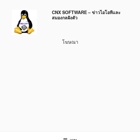
ข้าม
CNX SOFTWARE – ข่าวไอโอทีและ
ไป
สมองกลฝังตัว
ยัง
บทความ
โฆษณา