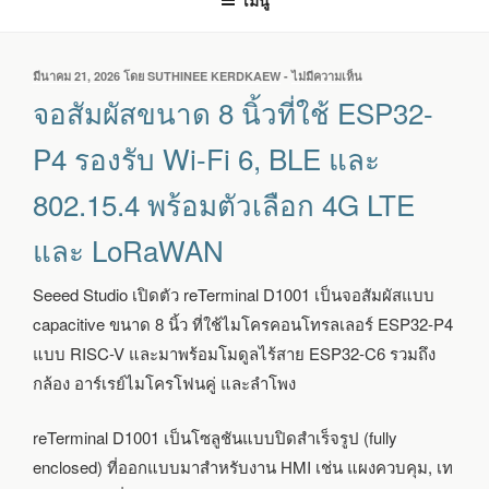
เมนู
เขียน
มีนาคม 21, 2026
โดย
SUTHINEE KERDKAEW
-
ไม่มีความเห็น
บน
วัน
จอ
จอสัมผัสขนาด 8 นิ้วที่ใช้ ESP32-
ที่
สัมผัส
ขนาด
P4 รองรับ Wi-Fi 6, BLE และ
8
นิ้ว
802.15.4 พร้อมตัวเลือก 4G LTE
ที่
ใช้
และ LoRaWAN
ESP32-
P4
รองรับ
Seeed Studio เปิดตัว reTerminal D1001 เป็นจอสัมผัสแบบ
WI-
capacitive ขนาด 8 นิ้ว ที่ใช้ไมโครคอนโทรลเลอร์ ESP32-P4
FI
6,
แบบ RISC-V และมาพร้อมโมดูลไร้สาย ESP32-C6 รวมถึง
BLE
กล้อง อาร์เรย์ไมโครโฟนคู่ และลำโพง
และ
802.15.4
พร้อม
reTerminal D1001 เป็นโซลูชันแบบปิดสำเร็จรูป (fully
ตัว
enclosed) ที่ออกแบบมาสำหรับงาน HMI เช่น แผงควบคุม, เท
เลือก