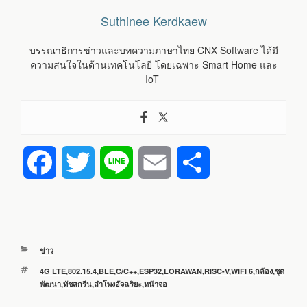
Suthinee Kerdkaew
บรรณาธิการข่าวและบทความภาษาไทย CNX Software ได้มี
ความสนใจในด้านเทคโนโลยี โดยเฉพาะ Smart Home และ
IoT
F
T
L
E
S
a
w
i
m
h
c
i
n
a
a
หมวด
ข่าว
e
t
e
i
r
หมู่
ป้าย
4G LTE
,
802.15.4
,
BLE
,
C/C++
,
ESP32
,
LORAWAN
,
RISC-V
,
WIFI 6
,
กล้อง
,
ชุด
กำกับ
พัฒนา
,
ทัชสกรีน
,
ลำโพงอัจฉริยะ
,
หน้าจอ
b
t
l
e