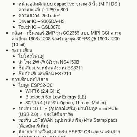
หน้าจอสัมผัสแบบ capacitive ขนาด 8 นิ้ว (MIPI DSI)
ความละเอียด 1280 x 800
ความสว่าง: 250 cd/㎡
Driver IC – 9365DA-H3
Touch IC – GSL3670
กล้อง – เซ็นเซอร์ 2MP รุ่น SC2356 แบบ MIPI CSI ความ
ละเอียด 1608×1208 รองรับสูงสุด 30FPS @ 1600×1200
(10-bit)
ระบบเสียง
ไมโครโฟนคู่
ลำโพง 2W @ 8Ω รุ่น NS4150B
ชิปเสียงประหยัดพลังงาน ES8311
ชิปตัดเสียงสะท้อน ES7210
การเชื่อมต่อไร้สาย
โมดูล ESP32-C6
Wi-Fi 6 (2.4 GHz)
Bluetooth 5.x Low Energy (LE)
802.15.4 (รองรับ Zigbee, Thread, Matter)
รองรับ 4G LTE (อุปกรณ์เสริม) ผ่านโมดูล mini PCIe
(USB 2.0) + ช่องใส่ซิมการ์ด
รองรับ LoRaWAN (อุปกรณ์เสริม) ผ่าน Stamp pads
(ต้องบัดกรีเพิ่ม)
มีสายอากาศในตัวสำหรับ ESP32-C6 และรองรับสาย