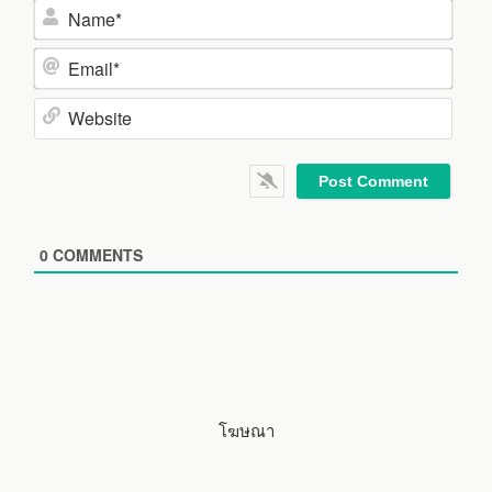
N
a
m
E
e
m
*
a
W
i
e
l
b
*
s
i
0
COMMENTS
t
e
โฆษณา