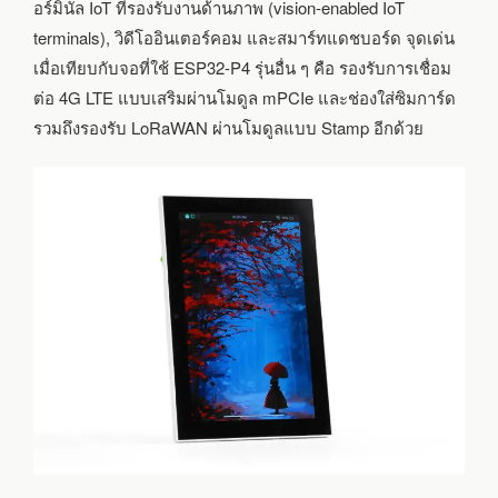
4G
อร์มินัล IoT ที่รองรับงานด้านภาพ (vision-enabled IoT
LTE
terminals), วิดีโออินเตอร์คอม และสมาร์ทแดชบอร์ด จุดเด่น
และ
เมื่อเทียบกับจอที่ใช้ ESP32-P4 รุ่นอื่น ๆ คือ รองรับการเชื่อม
LORAWAN
ต่อ 4G LTE แบบเสริมผ่านโมดูล mPCIe และช่องใส่ซิมการ์ด
รวมถึงรองรับ LoRaWAN ผ่านโมดูลแบบ Stamp อีกด้วย