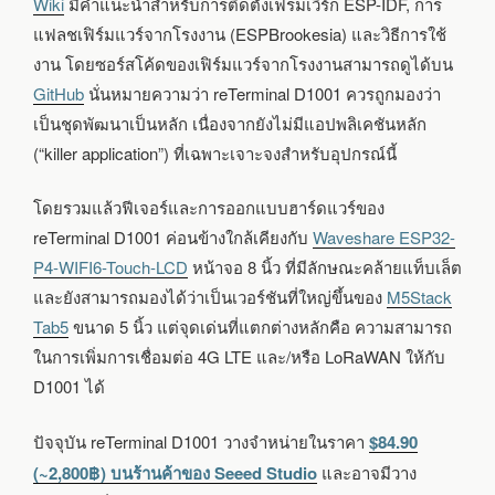
Wiki
มีคำแนะนำสำหรับการติดตั้งเฟรมเวิร์ก ESP-IDF, การ
แฟลชเฟิร์มแวร์จากโรงงาน (ESPBrookesia) และวิธีการใช้
งาน โดยซอร์สโค้ดของเฟิร์มแวร์จากโรงงานสามารถดูได้บน
GitHub
นั่นหมายความว่า reTerminal D1001 ควรถูกมองว่า
เป็นชุดพัฒนาเป็นหลัก เนื่องจากยังไม่มีแอปพลิเคชันหลัก
(“killer application”) ที่เฉพาะเจาะจงสำหรับอุปกรณ์นี้
โดยรวมแล้วฟีเจอร์และการออกแบบฮาร์ดแวร์ของ
reTerminal D1001 ค่อนข้างใกล้เคียงกับ
Waveshare ESP32-
P4-WIFI6-Touch-LCD
หน้าจอ 8 นิ้ว ที่มีลักษณะคล้ายแท็บเล็ต
และยังสามารถมองได้ว่าเป็นเวอร์ชันที่ใหญ่ขึ้นของ
M5Stack
Tab5
ขนาด 5 นิ้ว แต่จุดเด่นที่แตกต่างหลักคือ ความสามารถ
ในการเพิ่มการเชื่อมต่อ 4G LTE และ/หรือ LoRaWAN ให้กับ
D1001 ได้
ปัจจุบัน reTerminal D1001 วางจำหน่ายในราคา
$84.90
(~2,800฿) บนร้านค้าของ Seeed Studio
และอาจมีวาง