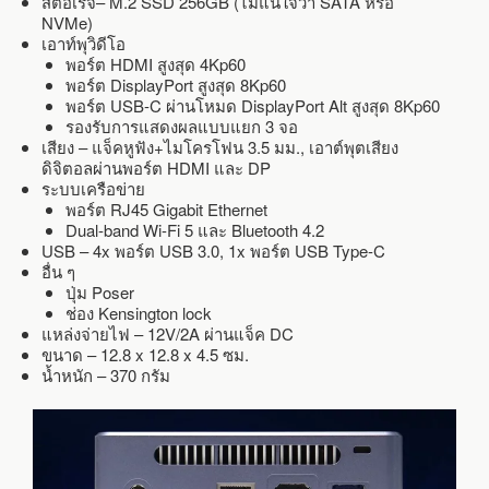
สตอเรจ– M.2 SSD 256GB (ไม่แน่ใจว่า SATA หรือ
NVMe)
เอาท์พุวิดีโอ
พอร์ต HDMI สูงสุด 4Kp60
พอร์ต DisplayPort สูงสุด 8Kp60
พอร์ต USB-C ผ่านโหมด DisplayPort Alt สูงสุด 8Kp60
รองรับการแสดงผลแบบแยก 3 จอ
เสียง – แจ็คหูฟัง+ไมโครโฟน 3.5 มม., เอาต์พุตเสียง
ดิจิตอลผ่านพอร์ต HDMI และ DP
ระบบเครือข่าย
พอร์ต RJ45 Gigabit Ethernet
Dual-band Wi-Fi 5 และ Bluetooth 4.2
USB – 4x พอร์ต USB 3.0, 1x พอร์ต USB Type-C
อื่น ๆ
ปุ่ม Poser
ช่อง Kensington lock
แหล่งจ่ายไฟ – 12V/2A ผ่านแจ็ค DC
ขนาด – 12.8 x 12.8 x 4.5 ซม.
น้ำหนัก – 370 กรัม