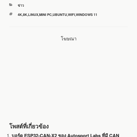
หมวด
ข่าว
e
t
e
i
r
หมู่
ป้าย
4K
,
8K
,
LINUX
,
MINI PC
,
UBUNTU
,
WIFI
,
WINDOWS 11
กำกับ
b
t
l
e
โฆษณา
o
e
o
r
k
โพสต์ที่เกี่ยวข้อง
บอร์ด ESP32-CAN-X2 ของ Autosport Labs ที่มี CAN