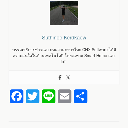
Suthinee Kerdkaew
บรรณาธิการข่าวและบทความภาษาไทย CNX Software ได้มี
ความสนใจในด้านเทคโนโลยี โดยเฉพาะ Smart Home และ
IoT
F
T
L
E
S
a
w
i
m
h
c
i
n
a
a