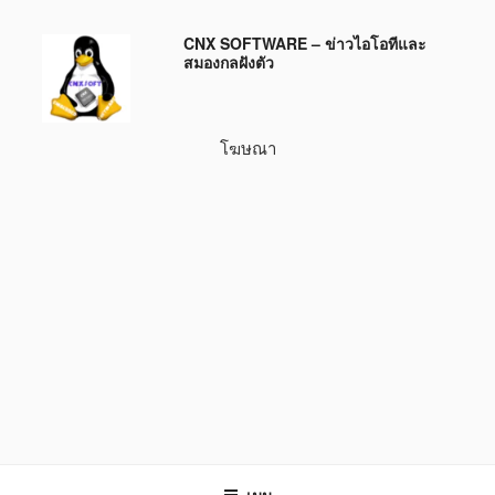
ข้าม
CNX SOFTWARE – ข่าวไอโอทีและ
ไป
สมองกลฝังตัว
ยัง
บทความ
โฆษณา