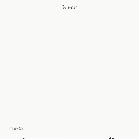
โฆษณา
แนะแนว
เรื่อง
ก่อนหน้า
เรื่อง
ก่อน