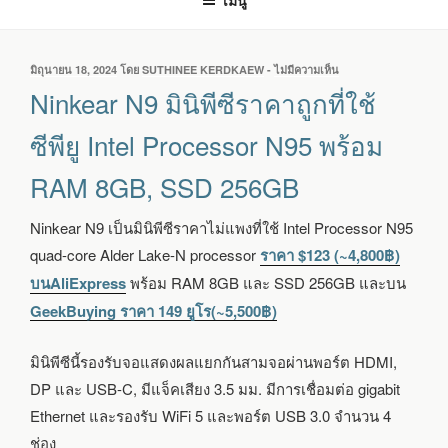
เมนู
เขียน
มิถุนายน 18, 2024
โดย
SUTHINEE KERDKAEW
-
ไม่มีความเห็น
บน
วัน
NINKEAR
Ninkear N9 มินิพีซีราคาถูกที่ใช้
ที่
N9
มิ
ซีพียู Intel Processor N95 พร้อม
นิ
พีซี
RAM 8GB, SSD 256GB
ราคา
ถูก
ที่
Ninkear N9 เป็นมินิพีซีราคาไม่แพงที่ใช้ Intel Processor N95
ใช้
quad-core Alder Lake-N processor
ราคา $123 (~4,800฿)
ซีพียู
INTEL
บนAliExpress
พร้อม RAM 8GB และ SSD 256GB และบน
PROCESSOR
GeekBuying ราคา 149 ยูโร(~5,500฿)
N95
พร้อม
RAM
มินิพีซีนี้รองรับจอแสดงผลแยกกันสามจอผ่านพอร์ต HDMI,
8GB,
DP และ USB-C, มีแจ็คเสียง 3.5 มม. มีการเชื่อมต่อ gigabit
SSD
256GB
Ethernet และรองรับ WiFi 5 และพอร์ต USB 3.0 จำนวน 4
ช่อง