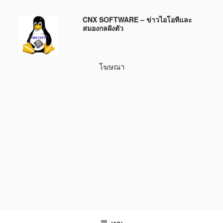
ข้าม
CNX SOFTWARE – ข่าวไอโอทีและ
ไป
สมองกลฝังตัว
ยัง
บทความ
โฆษณา