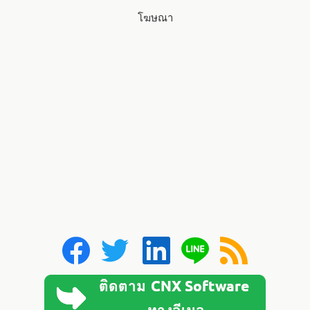
โฆษณา