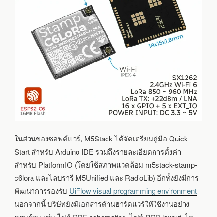
ในส่วนของซอฟต์แวร์, M5Stack ได้จัดเตรียมคู่มือ Quick
Start สำหรับ Arduino IDE รวมถึงรายละเอียดการตั้งค่า
สำหรับ PlatformIO (โดยใช้สภาพแวดล้อม m5stack-stamp-
c6lora และไลบรารี M5Unified และ RadioLib) อีกทั้งยังมีการ
พัฒนาการรองรับ
UiFlow visual programming environment
นอกจากนี้ บริษัทยังมีเอกสารด้านฮาร์ดแวร์ให้ใช้งานอย่าง
ครบถ้วน เช่น ไฟล์ PDF schematics, ไฟล์ PCB layout, ไล