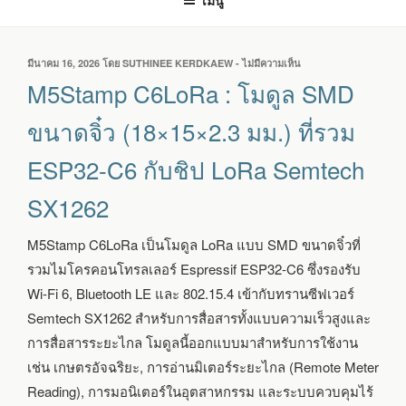
เมนู
เขียน
มีนาคม 16, 2026
โดย
SUTHINEE KERDKAEW
-
ไม่มีความเห็น
บน
วัน
M5STAMP
M5Stamp C6LoRa : โมดูล SMD
ที่
C6LORA
:
ขนาดจิ๋ว (18×15×2.3 มม.) ที่รวม
โมดูล
SMD
ESP32-C6 กับชิป LoRa Semtech
ขนาด
จิ๋ว
SX1262
(18×15×2.3
มม.)
ที่
M5Stamp C6LoRa เป็นโมดูล LoRa แบบ SMD ขนาดจิ๋วที่
รวม
รวมไมโครคอนโทรลเลอร์ Espressif ESP32-C6 ซึ่งรองรับ
ESP32-
C6
Wi-Fi 6, Bluetooth LE และ 802.15.4 เข้ากับทรานซีฟเวอร์
กับ
Semtech SX1262 สำหรับการสื่อสารทั้งแบบความเร็วสูงและ
ชิป
LORA
การสื่อสารระยะไกล โมดูลนี้ออกแบบมาสำหรับการใช้งาน
SEMTECH
เช่น เกษตรอัจฉริยะ, การอ่านมิเตอร์ระยะไกล (Remote Meter
SX1262
Reading), การมอนิเตอร์ในอุตสาหกรรม และระบบควบคุมไร้