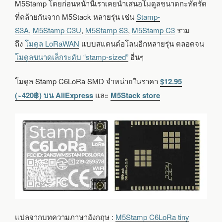
M5Stamp โดยก่อนหน้านี้เราเคยนำเสนอโมดูลขนาดกะทัดรัด
ที่คล้ายกันจาก M5Stack หลายรุ่น เช่น
Stamp-
S3A
,
M5Stamp C3U
,
M5Stamp S3
,
M5Stamp C3
รวม
ถึง
โมดูล LoRaWAN
แบบสแตนด์อโลนอีกหลายรุ่น ตลอดจน
โมดูลขนาดเล็กระดับ “stamp-sized”
อื่นๆ
โมดูล Stamp C6LoRa SMD จำหน่ายในราคา
$12.95
(~420฿) บน AliExpress
และ
M5Stack store
แปลจากบทความภาษาอังกฤษ :
M5Stamp C6LoRa tiny