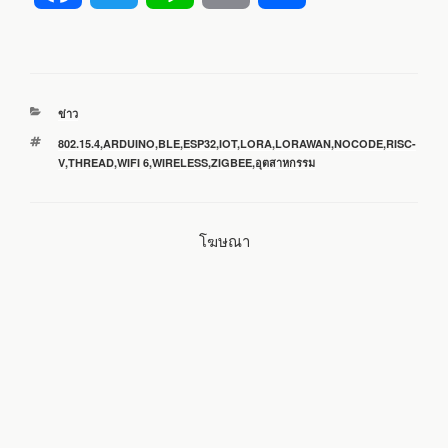
a
w
i
m
h
c
i
n
a
a
หมวด
ข่าว
e
t
e
i
r
หมู่
ป้าย
802.15.4
,
ARDUINO
,
BLE
,
ESP32
,
IOT
,
LORA
,
LORAWAN
,
NOCODE
,
RISC-
กำกับ
V
,
THREAD
,
WIFI 6
,
WIRELESS
,
ZIGBEE
,
อุตสาหกรรม
b
t
l
e
o
e
โฆษณา
o
r
k