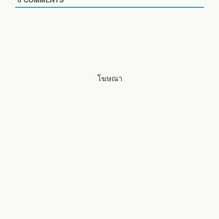
t
e
โฆษณา