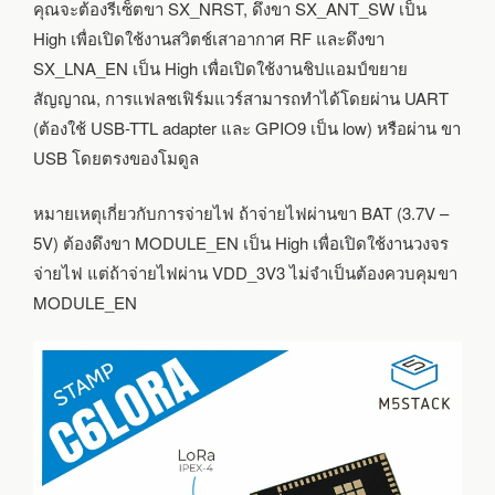
คุณจะต้องรีเซ็ตขา SX_NRST, ดึงขา SX_ANT_SW เป็น
High เพื่อเปิดใช้งานสวิตช์เสาอากาศ RF และดึงขา
SX_LNA_EN เป็น High เพื่อเปิดใช้งานชิปแอมป์ขยาย
สัญญาณ, การแฟลชเฟิร์มแวร์สามารถทำได้โดยผ่าน UART
(ต้องใช้ USB-TTL adapter และ GPIO9 เป็น low) หรือผ่าน ขา
USB โดยตรงของโมดูล
หมายเหตุเกี่ยวกับการจ่ายไฟ ถ้าจ่ายไฟผ่านขา BAT (3.7V –
5V) ต้องดึงขา MODULE_EN เป็น High เพื่อเปิดใช้งานวงจร
จ่ายไฟ แต่ถ้าจ่ายไฟผ่าน VDD_3V3 ไม่จำเป็นต้องควบคุมขา
MODULE_EN