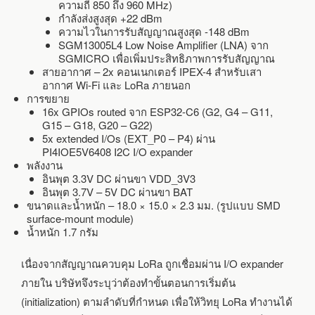
ความถี่ 850 ถึง 960 MHz)
กำลังส่งสูงสุด +22 dBm
ความไวในการรับสัญญาณสูงสุด -148 dBm
SGM13005L4 Low Noise Amplifier (LNA) จาก
SGMICRO เพื่อเพิ่มประสิทธิภาพการรับสัญญาณ
สายอากาศ – 2x คอนเนกเตอร์ IPEX-4 สำหรับเสา
อากาศ Wi-Fi และ LoRa ภายนอก
การขยาย
16x GPIOs routed จาก ESP32-C6 (G2, G4 – G11,
G15 – G18, G20 – G22)
5x extended I/Os (EXT_P0 – P4) ผ่าน
PI4IOE5V6408 I2C I/O expander
พลังงาน
อินพุต 3.3V DC ผ่านขา VDD_3V3
อินพุต 3.7V – 5V DC ผ่านขา BAT
ขนาดและน้ำหนัก – 18.0 × 15.0 × 2.3 มม. (รูปแบบ SMD
surface-mount module)
น้ำหนัก 1.7 กรัม
เนื่องจากสัญญาณควบคุม LoRa ถูกเชื่อมผ่าน I/O expander
ภายใน บริษัทจึงระบุว่าต้องทำขั้นตอนการเริ่มต้น
(initialization) ตามลำดับที่กำหนด เพื่อให้วิทยุ LoRa ทำงานได้