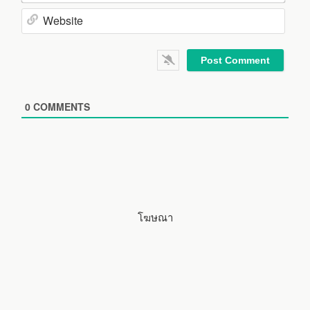
m
E
e
m
*
a
W
i
e
l
b
*
s
i
0
COMMENTS
t
e
โฆษณา