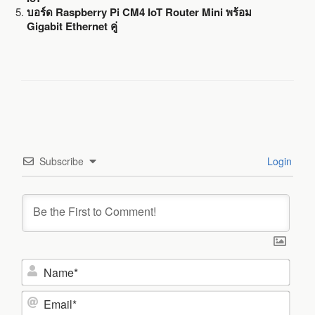
บอร์ด Raspberry Pi CM4 IoT Router Mini พร้อม
Gigabit Ethernet คู่
Subscribe
Login
N
a