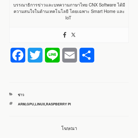
บรรณาธิการข่าวและบทความภาษาไทย CNX Software ได้มี
ความสนใจในด้านเทคโนโลยี โดยเฉพาะ Smart Home และ
IoT
F
T
L
E
S
a
w
i
m
h
c
i
n
a
a
หมวด
ข่าว
e
t
e
i
r
หมู่
ป้าย
ARM
,
GPU
,
LINUX
,
RASPBERRY PI
กำกับ
b
t
l
e
โฆษณา
o
e