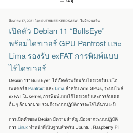
เมนู
เขียน
สิงหาคม 17, 2021
โดย
SUTHINEE KERDKAEW
-
ไม่มีความเห็น
บน
วัน
เปิด
เปิดตัว Debian 11 “BullsEye”
ที่
ตัว
DEBIAN
พร้อมไดรเวอร์ GPU Panfrost และ
11
“BULLSEYE”
Lima รองรับ exFAT การพิมพ์แบบ
พร้อม
ไดรเวอร์
ไร้ไดรเวอร์
GPU
PANFROST
และ
Debian 11“ BullsEye” ได้เปิดตัวพร้อมกับไดรเวอร์แบบโอ
LIMA
เพน​ซอร์ส
Panfrost
และ
Lima
สำหรับ Arm GPUs, ระบบไฟล์
รองรับ
EXFAT
exFAT ใน kernel, การพิมพ์แบบไร้ไดรเวอร์ และการอัปเดต
การ
อื่น ๆ อีกมากมาย รวมถึงระบบปฏิบัติการจะใช้ได้นาน 5 ปี
พิมพ์
แบบ
ไร้
การเปิดตัวของ Debian มีความสำคัญเนื่องจากระบบปฏิบัติ
ไดรเวอร์
การ
Linux
ทำหน้าที่เป็นฐานสำหรับ Ubuntu , Raspberry Pi