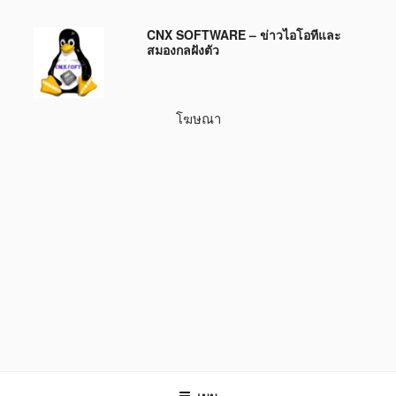
ข้าม
CNX SOFTWARE – ข่าวไอโอทีและ
ไป
สมองกลฝังตัว
ยัง
บทความ
โฆษณา