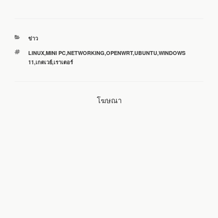
c
i
n
a
a
หมวด
ข่าว
e
t
e
i
r
หมู่
ป้าย
LINUX
,
MINI PC
,
NETWORKING
,
OPENWRT
,
UBUNTU
,
WINDOWS
กำกับ
11
,
เกตเวย์
,
เราเตอร์
b
t
l
e
o
e
โฆษณา
o
r
k