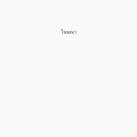
โฆษณา