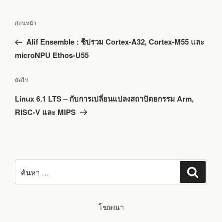
แนะแนว
เรื่อง
ก่อนหน้า
เรื่อง
ก่อน
Alif Ensemble : ชิปรวม Cortex-A32, Cortex-M55 และ
หน้า
microNPU Ethos-U55
เรื่อง
ถัดไป
ถัด
Linux 6.1 LTS – กับการเปลี่ยนแปลงสถาปัตยกรรม Arm,
ไป
RISC-V และ MIPS
ค้นหา:
ค้นหา
โฆษณา