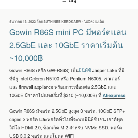
เมนู
เขียน
ธันวาคม 13, 2022
โดย
SUTHINEE KERDKAEW
-
ไม่มีความเห็น
บน
วัน
GOWIN
Gowin R86S mini PC มีพอร์ตแลน
ที่
R86S
MINI
2.5GbE และ 10GbE ราคาเริ่มต้น
PC
มี
~10,000฿
พอร์ต
แลน
2.5GBE
Gowin R86S (หรือ GW-R86S) เป็น
มินิพีซี
Jasper Lake ที่มี
และ
ซีพียู Intel Celeron N5100 หรือ Pentium N6005, เราเตอร์
10GBE
ราคา
และ firewall appliance พร้อมการเชื่อมต่อ 2.5GbE และ
เริ่ม
10GbE มีราคาไม่แพงเริ่มที่ $310 (~10,000฿) ที่
Aliexpress
ต้น
~10,000฿
Gowin R86S มีพอร์ต 2.5GbE สูงสุด 3 พอร์ต, 10GbE SFP+
cages 2 พอร์ต และพอร์ตทั่วไปที่จะพบมินิพีซี เช่น เอาต์พุต
วิดีโอ HDMI 2.0, ซ็อกเก็ต M.2 สำหรับ NVMe SSD, พอร์ต
USB 3.0 2 พอร์ต และโมดูล WiFi