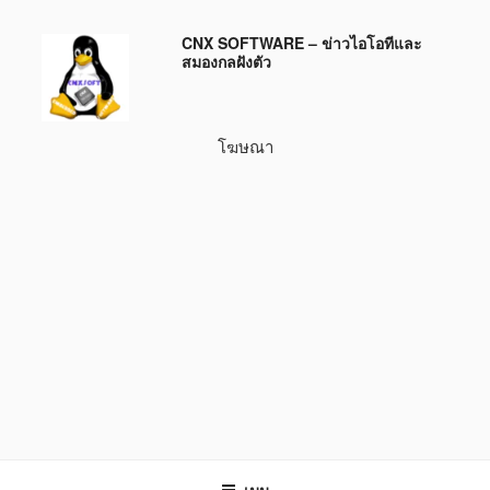
ข้าม
CNX SOFTWARE – ข่าวไอโอทีและ
ไป
สมองกลฝังตัว
ยัง
บทความ
โฆษณา