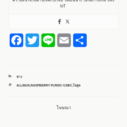
IoT
F
T
L
E
S
a
w
i
m
h
c
i
n
a
a
หมวด
ข่าว
e
t
e
i
r
หมู่
ป้าย
AI
,
LINUX
,
RASPBERRY PI
,
RISC-V
,
SBC
,
โมดูล
กำกับ
b
t
l
e
โฆษณา
o
e
o
r