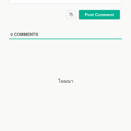
*
a
W
i
e
l
b
*
s
i
0
COMMENTS
t
e
โฆษณา