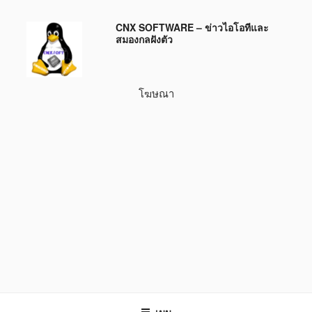
ข้าม
CNX SOFTWARE – ข่าวไอโอทีและ
ไป
สมองกลฝังตัว
ยัง
บทความ
โฆษณา