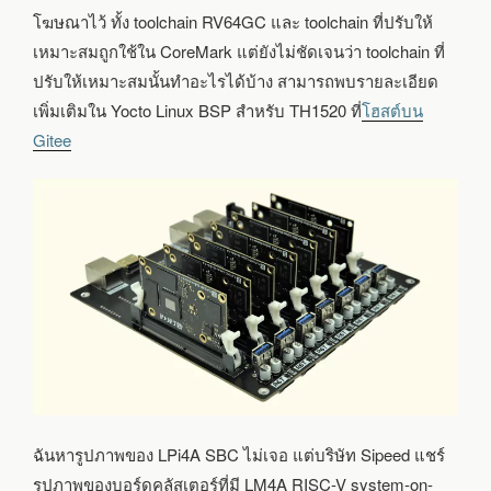
โฆษณาไว้ ทั้ง toolchain RV64GC และ toolchain ที่ปรับให้
เหมาะสมถูกใช้ใน CoreMark แต่ยังไม่ชัดเจนว่า toolchain ที่
ปรับให้เหมาะสมนั้นทำอะไรได้บ้าง สามารถพบรายละเอียด
เพิ่มเติมใน Yocto Linux BSP สำหรับ TH1520 ที่
โฮสต์บน
Gitee
ฉันหารูปภาพของ LPi4A SBC ไม่เจอ แต่บริษัท Sipeed แชร์
รูปภาพของบอร์ดคลัสเตอร์ที่มี LM4A RISC-V system-on-