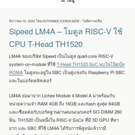
เมนู
เขียน
ธันวาคม 15, 2022
โดย
SUTHINEE KERDKAEW
-
ไม่มีความเห็น
บน
วัน
SIPEED
Sipeed LM4A – โมดูล RISC-V ใช้
ที่
LM4A
–
CPU T-Head TH1520
โมดูล
RISC-
LM4A ของบริษัท Sipeed เป็นโมดูล quad-core RISC-V
V
ใช้
system-on-module ที่ใช้
T-Head TH1520 SoC พบในโน๊ตบุ๊ค
CPU
ROMA
โมดูลจะอยู่ใน SBC เป็นคู่แข่งกับ Raspberry Pi SBC
T-
HEAD
และในบอร์ดคลัสเตอร์
TH1520
LM4A ย่อมาจาก Lichee Module 4 Model A มาพร้อมกับ
หน่วยความจำ RAM 4GB ถึง 16GB และflash สูงสุด 64GB
และเชื่อมต่อกับบอร์ดฐานผ่านคอนเนกเตอร์ SO-DIMM 260
พิน, TH1520 เป็นหนึ่งใน RISC-V SoCs ที่มี 3D GPU ที่หา
ยาก และ SBC ที่ใช้ LM4A ได้รับการพิสูจน์แล้วว่ามี