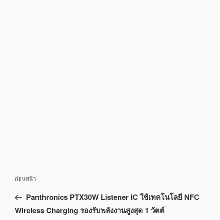
แนะแนว
เรื่อง
ก่อนหน้า
เรื่อง
ก่อน
Panthronics PTX30W Listener IC ใช้เทคโนโลยี NFC
หน้า
Wireless Charging รองรับพลังงานสูงสุด 1 วัตต์