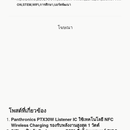
กำกับ
ON
,
STEM
,
WIFI
,
การศึกษา
,
บอร์ดพัฒนา
b
t
l
e
o
e
โฆษณา
o
r
k
โพสต์ที่เกี่ยวข้อง
Panthronics PTX30W Listener IC ใช้เทคโนโลยี NFC
Wireless Charging รองรับพลังงานสูงสุด 1 วัตต์