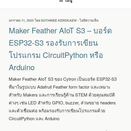
เมนู
เขียน
มกราคม 11, 2023
โดย
SUTHINEE KERDKAEW
-
ไม่มีความเห็น
บน
วัน
MAKER
Maker Feather AIoT S3 – บอร์ด
ที่
FEATHER
AIOT
ESP32-S3 รองรับการเขียน
S3
–
โปรแกรม CircuitPython หรือ
บอร์ด
ESP32-
Arduino
S3
รองรับ
การ
Maker Feather AIoT S3 ของ Cytron เป็นบอร์ด ESP32-S3
เขียน
ที่มาในรูปแบบ Adafruit Feather form factor และเหมาะ
โปรแกรม
CIRCUITPYTHON
สำหรับ Makers และการเรียนรู้ด้าน STEM ด้วยคุณสมบัติ
หรือ
ต่างๆ เช่น LED สำหรับ GPIO, buzzer, ส่วนขยาย headers
ARDUINO
และตัวเชื่อมต่อ พร้อมรองรับการเขียนโปรแกรมด้วย
CircuitPython และ Arduino