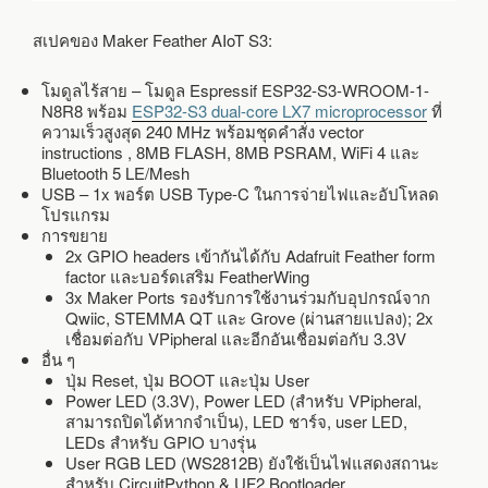
สเปคของ Maker Feather AIoT S3:
โมดูลไร้สาย – โมดูล Espressif ESP32-S3-WROOM-1-
N8R8 พร้อม
ESP32-S3 dual-core LX7 microprocessor
ที่
ความเร็วสูงสุด 240 MHz พร้อมชุดคำสั่ง vector
instructions , 8MB FLASH, 8MB PSRAM, WiFi 4 และ
Bluetooth 5 LE/Mesh
USB – 1x พอร์ต USB Type-C ในการจ่ายไฟและอัปโหลด
โปรแกรม
การขยาย
2x GPIO headers เข้ากันได้กับ Adafruit Feather form
factor และบอร์ดเสริม FeatherWing
3x Maker Ports รองรับการใช้งานร่วมกับอุปกรณ์จาก
Qwiic, STEMMA QT และ Grove (ผ่านสายแปลง); 2x
เชื่อมต่อกับ VPipheral และอีกอันเชื่อมต่อกับ 3.3V
อื่น ๆ
ปุ่ม Reset, ปุ่ม BOOT และปุ่ม User
Power LED (3.3V), Power LED (สำหรับ VPipheral,
สามารถปิดได้หากจำเป็น), LED ชาร์จ, user LED,
LEDs สำหรับ GPIO บางรุ่น
User RGB LED (WS2812B) ยังใช้เป็นไฟแสดงสถานะ
สำหรับ CircuitPython & UF2 Bootloader