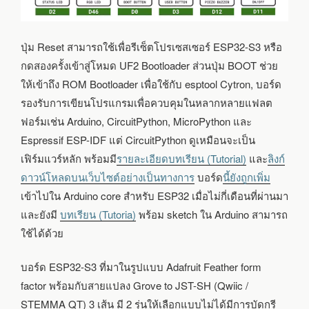
ปุ่ม Reset สามารถใช้เพื่อรีเซ็ตโปรเซสเซอร์ ESP32-S3 หรือ
กดสองครั้งเข้าสู่โหมด UF2 Bootloader ส่วนปุ่ม BOOT ช่วย
ให้เข้าถึง ROM Bootloader เพื่อใช้กับ esptool Cytron, บอร์ด
รองรับการเขียนโปรแกรมเพื่อควบคุมในหลากหลายแฟลต
ฟอร์มเช่น Arduino, CircuitPython, MicroPython และ
Espressif ESP-IDF แต่ CircuitPython ดูเหมือนจะเป็น
เฟิร์มแวร์หลัก พร้อมมี
รายละเอียดบทเรียน (Tutorial)
และ
ลิงก์
ดาวน์โหลดบนเว็บไซต์อย่างเป็นทางการ
บอร์ด
นี้ยังถูกเพิ่ม
เข้าไปใน Arduino core สำหรับ ESP32 เมื่อไม่กี่เดือนที่ผ่านมา
และยังมี
บทเรียน (Tutoria)
พร้อม sketch ใน Arduino สามารถ
ใช้ได้ด้วย
บอร์ด ESP32-S3 ที่มาในรูปแบบ Adafruit Feather form
factor พร้อมกับสายแปลง Grove to JST-SH (Qwiic /
STEMMA QT) 3 เส้น มี 2 รุ่นให้เลือกแบบไม่ได้มีการบัดกรี