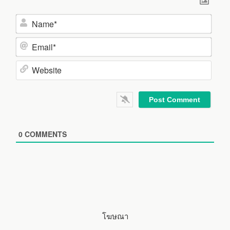
N
a
m
E
e
m
*
a
W
i
e
l
b
*
s
i
0
COMMENTS
t
e
โฆษณา