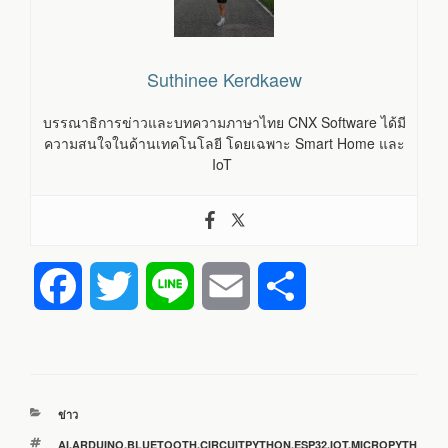
Suthinee Kerdkaew
บรรณาธิการข่าวและบทความภาษาไทย CNX Software ได้มี
ความสนใจในด้านเทคโนโลยี โดยเฉพาะ Smart Home และ
IoT
F
T
L
E
S
a
w
i
m
h
c
i
n
a
a
หมวด
ข่าว
e
t
e
i
r
หมู่
ป้าย
AI
,
ARDUINO
,
BLUETOOTH
,
CIRCUITPYTHON
,
ESP32
,
IOT
,
MICROPYTH