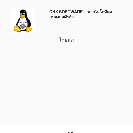
ข้าม
CNX SOFTWARE – ข่าวไอโอทีและ
ไป
สมองกลฝังตัว
ยัง
บทความ
โฆษณา