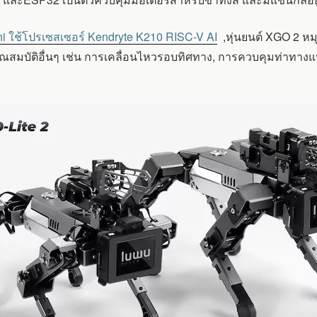
ini ใช้โปรเซสเซอร์ Kendryte K210 RISC-V AI
,หุ่นยนต์ XGO 2 หมุ
ีคุณสมบัติอื่นๆ เช่น การเคลื่อนไหวรอบทิศทาง, การควบคุมท่าทาง