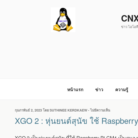
ข้าม
ไป
CNX
ยัง
ข่าว ไอโอที
บทความ
หน้าแรก
ข่าว
ความรู้
เขียน
กุมภาพันธ์ 2, 2023
โดย
SUTHINEE KERDKAEW
-
ไม่มีความเห็น
บน
วัน
XGO
XGO 2 : หุ่นยนต์สุนัข ใช้ Raspbe
ที่
2
:
หุ่น
XGO 2 เป็นหุ่นยนต์สุนัข ที่ใช้ Raspberry Pi CM4 เป็นสม