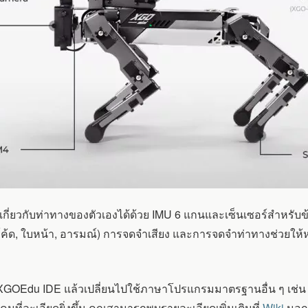
นะเกี่ยวกับท่าทางของตัวเองได้ด้วย IMU 6 แกนและเซ็นเซอร์สำห
ค้ด, ใบหน้า, อารมณ์) การจดจำเสียง และการจดจำท่าทางช่วยให้หุ
 XGOEdu IDE แล้วเปลี่ยนไปใช้ภาษาโปรแกรมมาตรฐานอื่น ๆ เช่น Bl
ที่ละเอียดยิ่งขึ้น คุณสามารถพบรายละเอียดเพิ่มเติมที่
Wiki
นอก