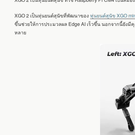
ยนต์
สุนัข
ใช้
XGO 2 เป็นหุ่นยนต์สุนัขที่พัฒนาของ
หุ่นยนต์สุนัข XGO m
RASPBERRY
ขึ้นช่วยให้การประมวลผล Edge AI เร็วขึ้น นอกจากนี้ยังม
PI
CM4
หลาย
และ
มี
แขน
กล