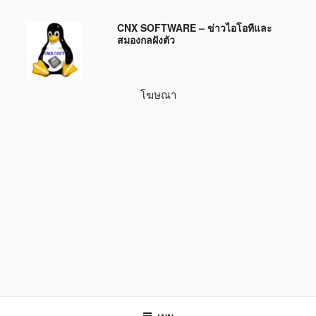
ข้าม
CNX SOFTWARE – ข่าวไอโอทีและ
ไป
สมองกลฝังตัว
ยัง
บทความ
โฆษณา