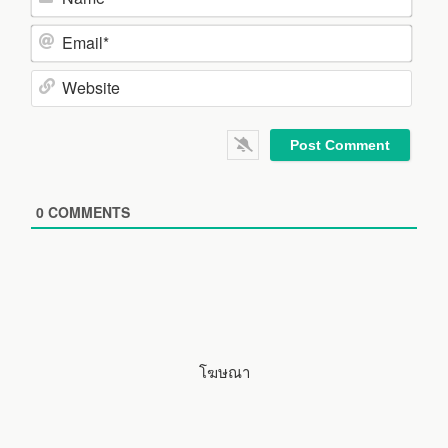
N
a
m
E
e
m
*
a
W
i
e
l
b
*
s
i
0
COMMENTS
t
e
โฆษณา