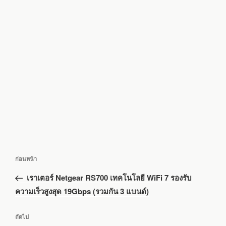
แนะแนว
เรื่อง
ก่อนหน้า
เรื่อง
ก่อน
เราเตอร์ Netgear RS700 เทคโนโลยี WiFi 7 รองรับ
หน้า
ความเร็วสูงสุด 19Gbps ​​(รวมกัน 3 แบนด์)
เรื่อง
ถัดไป