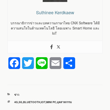
Suthinee Kerdkaew
บรรณาธิการข่าวและบทความภาษาไทย CNX Software ได้มี
ความสนใจในด้านเทคโนโลยี โดยเฉพาะ Smart Home และ
IoT
F
T
L
E
S
a
w
i
m
h
c
i
n
a
a
หมวด
ข่าว
e
t
e
i
r
หมู่
ป้าย
4G
,
5G
,
BLUETOOTH
,
IOT
,
MINI PC
,
อุตสาหกรรม
กำกับ