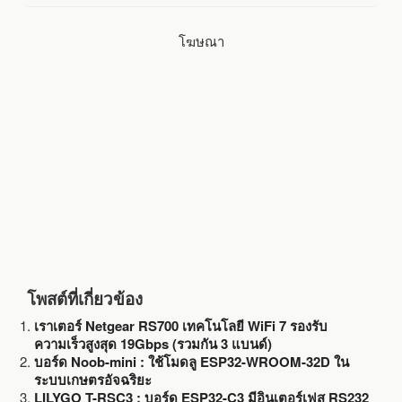
b
t
l
e
โฆษณา
o
e
o
r
k
โพสต์ที่เกี่ยวข้อง
เราเตอร์ Netgear RS700 เทคโนโลยี WiFi 7 รองรับ
ความเร็วสูงสุด 19Gbps ​​(รวมกัน 3 แบนด์)
บอร์ด Noob-mini : ใช้โมดลู ESP32-WROOM-32D ใน
ระบบเกษตรอัจฉริยะ
LILYGO T-RSC3 : บอร์ด ESP32-C3 มีอินเตอร์เฟส RS232