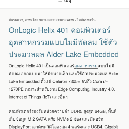
เมนู
เขียน
มีนาคม 22, 2023
โดย
SUTHINEE KERDKAEW
-
ไม่มีความเห็น
บน
วัน
ONLOGIC
OnLogic Helix 401 คอมพิวเตอร์
ที่
HELIX
401
อุตสาหกรรมแบบไม่มีพัดลม ใช้ตัว
คอมพิวเตอร์
อุตสาหกรรม
ประมวลผล Alder Lake Embedded
แบบ
ไม่มี
พัดลม
OnLogic Helix 401 เป็นคอมพิวเตอร์
อุตสาหกรรม
แบบไม่มี
ใช้
พัดลม ออกแบบมาให้มีขนาดเล็ก และใช้ตัวประมวลผล Alder
ตัว
ประมวล
Lake Embedded ตั้งแต่ Celeron 7305E จนถึง Core i7-
ผล
1270PE เหมาะสำหรับงาน Edge Computing, Industry 4.0,
ALDER
Internet of Things (IoT) และอื่นๆ
LAKE
EMBEDDED
คอมพิวเตอร์รองรับหน่วยความจำ DDR5 สูงสุด 64GB, พื้นที่
เก็บข้อมูล M.2 SATA หรือ NVMe 2 ช่อง และมีพอร์ต
DisplayPort เอาต์พุตวิดีโอสูงสุด 4 พอร์ตและ USB4, Gigabit