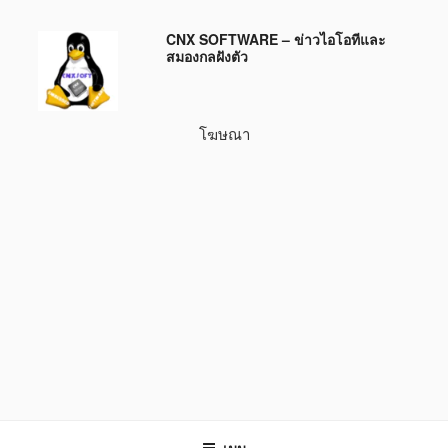
ข้าม
CNX SOFTWARE – ข่าวไอโอทีและ
ไป
สมองกลฝังตัว
ยัง
บทความ
โฆษณา