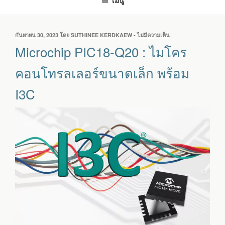
เมนู
เขียน
กันยายน 30, 2023
โดย
SUTHINEE KERDKAEW
-
ไม่มีความเห็น
บน
วัน
MICROCHIP
Microchip PIC18-Q20 : ไมโคร
ที่
PIC18-
Q20
คอนโทรลเลอร์ขนาดเล็ก พร้อม
:
ไมโคร
I3C
คอนโทรลเลอร์
ขนาด
เล็ก
พร้อม
I3C