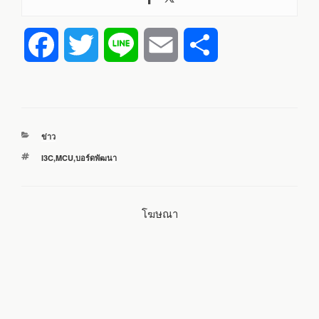
F
T
L
E
S
a
w
i
m
h
c
i
n
a
a
หมวด
ข่าว
e
t
e
i
r
หมู่
ป้าย
I3C
,
MCU
,
บอร์ดพัฒนา
กำกับ
b
t
l
e
โฆษณา
o
e
o
r
k