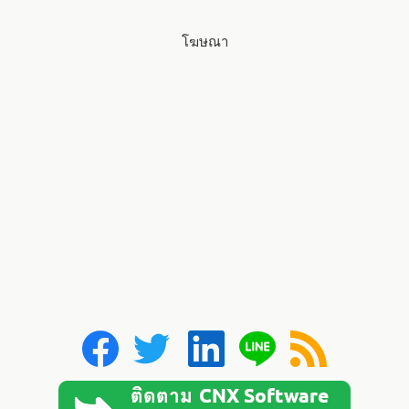
โฆษณา