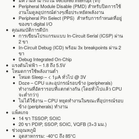
มีความสามารถใน Vectored Interrupt (VI)
Peripheral Module Disable (PMD) สำหรับปิดการใช้
งานโมดูลอุปกรณ์ต่างๆเพื่อประหยัดพลังงาน
Peripheral Pin Select (PPS) สำหรับการกำหนดที่อยู่
ของขา digital I/O
คุณสมบัติการดีบัก
การเขียนโปรแกรมแบบ In-Circuit Serial (ICSP) ผ่าน
2 ขา
In-Circuit Debug (ICD) พร้อม 3x breakpoints ผ่าน 2
ขา
Debug Integrated On-Chip
แรงดันไฟฟ้า – 1.8 ถึง 5.5V
โหมดการใช้พลังงานต่ำ
โหมด Sleep – < 1μA ทั่วไป @ 3V
Doze – CPU และอุปกรณ์รอบข้าง (peripherals)
ทำงานที่อัตรารอบที่แตกต่างกัน (โดยทั่วไปแล้ว CPU
จะต่ำกว่า)
ไม่ได้ใช้งาน – CPU หยุดทำงานในขณะที่อุปกรณ์รอบ
ข้าง (peripherals) ทำงาน
แพ็คเกจ
14 ขา TSSOP, SOIC
20 ขา PDIP, SSOP, SOIC, VQFB (3×3 มม.)
ช่วงอุณหภูมิ
อุตสาหกรรม: -40°C ถึง 85°C