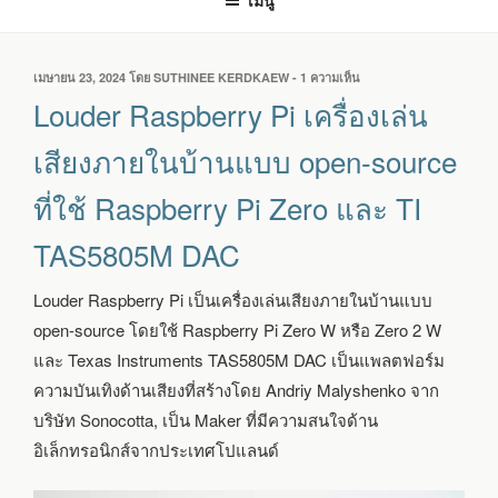
เมนู
เขียน
เมษายน 23, 2024
โดย
SUTHINEE KERDKAEW
-
1 ความเห็น
บน
วัน
LOUDER
Louder Raspberry Pi เครื่องเล่น
ที่
RASPBERRY
PI
เสียงภายในบ้านแบบ open-source
เครื่อง
เล่น
ที่ใช้ Raspberry Pi Zero และ TI
เสียง
ภายใน
TAS5805M DAC
บ้าน
แบบ
OPEN-
Louder Raspberry Pi เป็นเครื่องเล่นเสียงภายในบ้านแบบ
SOURCE
open-source โดยใช้ Raspberry Pi Zero W หรือ Zero 2 W
ที่
ใช้
และ Texas Instruments TAS5805M DAC เป็นแพลตฟอร์ม
RASPBERRY
ความบันเทิงด้านเสียงที่สร้างโดย Andriy Malyshenko จาก
PI
ZERO
บริษัท Sonocotta, เป็น Maker ที่มีความสนใจด้าน
และ
อิเล็กทรอนิกส์จากประเทศโปแลนด์
TI
TAS5805M