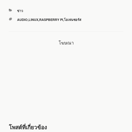
c
i
n
a
a
หมวด
ข่าว
e
t
e
i
r
หมู่
ป้าย
AUDIO
,
LINUX
,
RASPBERRY PI
,
โอเพ่นซอร์ส
กำกับ
b
t
l
e
โฆษณา
o
e
o
r
k
โพสต์ที่เกี่ยวข้อง