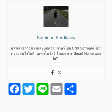
Suthinee Kerdkaew
บรรณาธิการข่าวและบทความภาษาไทย CNX Software ได้มี
ความสนใจในด้านเทคโนโลยี โดยเฉพาะ Smart Home และ
IoT
F
T
L
E
S
a
w
i
m
h