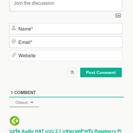
N
a
m
E
e
m
*
a
W
i
e
l
b
*
s
i
1
COMMENT
t
e
Oldest
บอร์ด Audio HAT แบบ 2.1 แชนแนลสำหรับ Raspberry Pi