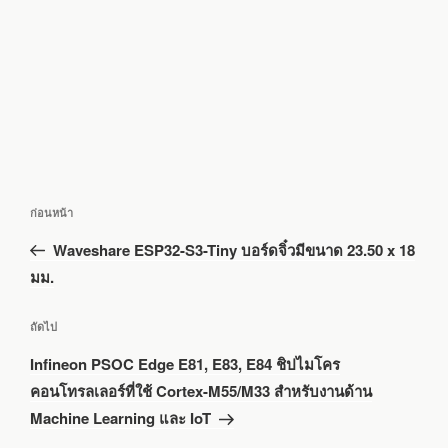
แนะแนว
เรื่อง
ก่อนหน้า
เรื่อง
ก่อน
Waveshare ESP32-S3-Tiny บอร์ดจิ๋วมีขนาด 23.50 x 18
หน้า
มม.
เรื่อง
ถัดไป
ถัด
Infineon PSOC Edge E81, E83, E84 ชิปไมโคร
ไป
คอนโทรลเลอร์ที่ใช้ Cortex-M55/M33 สำหรับงานด้าน
Machine Learning และ IoT