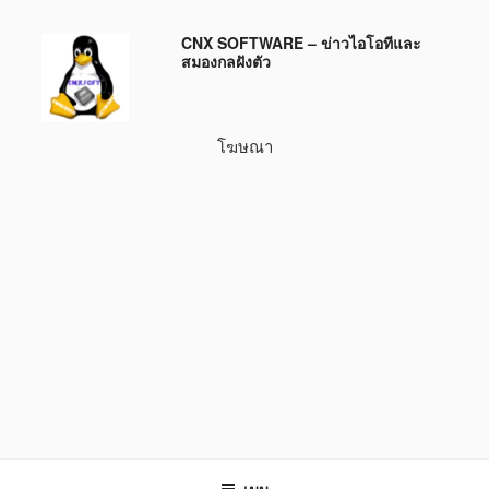
ข้าม
CNX SOFTWARE – ข่าวไอโอทีและ
ไป
สมองกลฝังตัว
ยัง
บทความ
โฆษณา