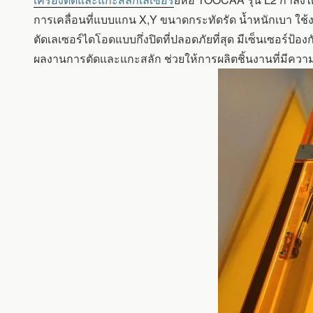
แกะ
สลัก
การเคลื่อนที่แบบแกน X,Y ขนาดกระทัดรัด น้ำหนักเบา ใช้ง
เลเซอร์
ตัดเลเซอร์ไดโอดแบบกึ่งปิดที่ปลอดภัยที่สุด มีเซ็นเซอร์ป
TOOCAA
ผลงานการตัดและแกะสลัก ช่วยให้การผลิตชิ้นงานที่มีความ
L2-
20W
LASER
ENGRAVER
&
CUTTER