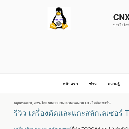
ข้าม
ไป
CNX
ยัง
ข่าว ไอโอที
บทความ
หน้าแรก
ข่าว
ความรู้
เขียน
พฤษภาคม 30, 2024
โดย
NINEPHON KONGANGKAB
-
ไม่มีความเห็น
บน
วัน
รีวิว
รีวิว เครื่องตัดและแกะสลักเลเซอร
ที่
เครื่อง
ตัด
และ
เครื่องตัดและแกะสลักเลเซอร์
ยี่ห้อ TOOCAA รุ่น L2 กำลั