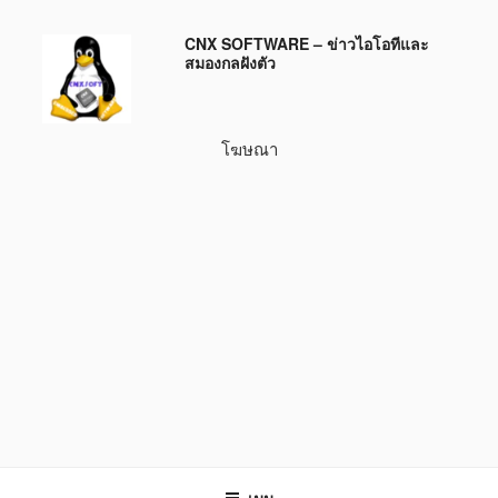
ข้าม
CNX SOFTWARE – ข่าวไอโอทีและ
ไป
สมองกลฝังตัว
ยัง
บทความ
โฆษณา