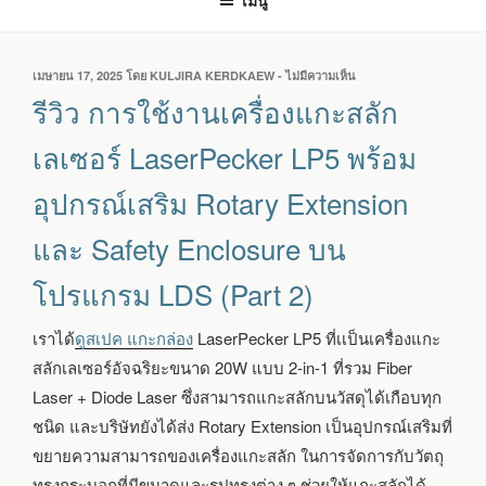
เมนู
เขียน
เมษายน 17, 2025
โดย
KULJIRA KERDKAEW
-
ไม่มีความเห็น
บน
วัน
รีวิว
รีวิว การใช้งานเครื่องแกะสลัก
ที่
การ
ใช้
เลเซอร์ LaserPecker LP5 พร้อม
งาน
เครื่อง
อุปกรณ์เสริม Rotary Extension
แกะ
สลัก
และ Safety Enclosure บน
เลเซอร์
LASERPECKER
โปรแกรม LDS (Part 2)
LP5
พร้อม
อุปกรณ์
เราได้
ดูสเปค แกะกล่อง
LaserPecker LP5 ที่เ
เป็นเครื่องแกะ
เสริม
ROTARY
สลักเลเซอร์อัจฉริยะขนาด 20W แบบ 2-in-1 ที่รวม
Fiber
EXTENSION
Laser + Diode Laser ซึ่งสามารถแกะสลักบนวัสดุได้เกือบทุก
และ
ชนิด และบริษัทยังได้ส่ง Rotary Extension เป็นอุปกรณ์เสริมที่
SAFETY
ENCLOSURE
ขยายความสามารถของเครื่องแกะสลัก ในการจัดการกับวัตถุ
บน
ทรงกระบอกที่มีขนาดและรูปทรงต่าง ๆ ช่วยให้แกะสลักได้