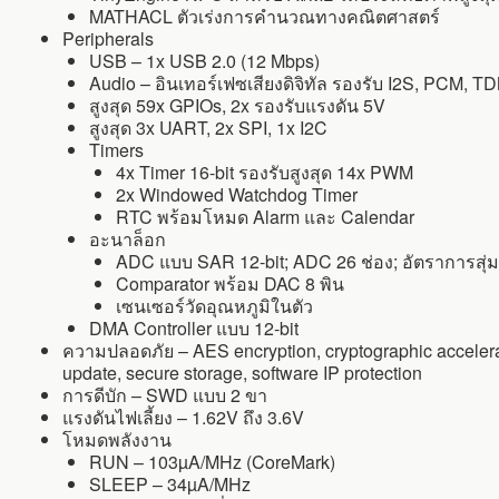
MATHACL ตัวเร่งการคำนวณทางคณิตศาสตร์
Peripherals
USB – 1x USB 2.0 (12 Mbps)
Audio – อินเทอร์เฟซเสียงดิจิทัล รองรับ I2S, PCM, T
สูงสุด 59x GPIOs, 2x รองรับแรงดัน 5V
สูงสุด 3x UART, 2x SPI, 1x I2C
Timers
4x Timer 16-bit รองรับสูงสุด 14x PWM
2x Windowed Watchdog Timer
RTC พร้อมโหมด Alarm และ Calendar
อะนาล็อก
ADC แบบ SAR 12-bit; ADC 26 ช่อง; อัตราการสุ่
Comparator พร้อม DAC 8 พิน
เซนเซอร์วัดอุณหภูมิในตัว
DMA Controller แบบ 12-bit
ความปลอดภัย – AES encryption, cryptographic accelerat
update, secure storage, software IP protection
การดีบัก – SWD แบบ 2 ขา
แรงดันไฟเลี้ยง – 1.62V ถึง 3.6V
โหมดพลังงาน
RUN – 103µA/MHz (CoreMark)
SLEEP – 34µA/MHz