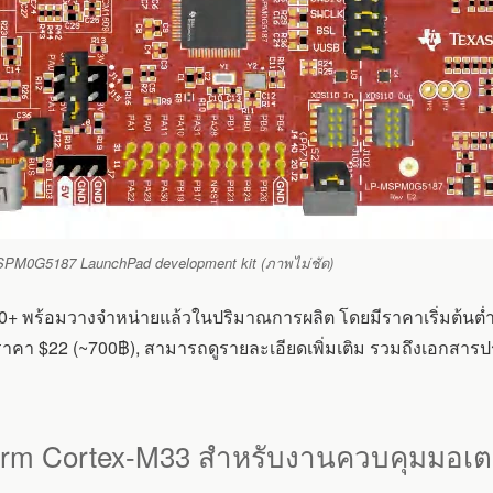
PM0G5187 LaunchPad development kit (ภาพไม่ชัด)
อมวางจำหน่ายแล้วในปริมาณการผลิต โดยมีราคาเริ่มต้นต่ำกว่า $
ราคา $22
(~700฿),
สามารถดูรายละเอียดเพิ่มเติม รวมถึงเอกสารปร
rm Cortex-M33 สำหรับงานควบคุมมอเตอ