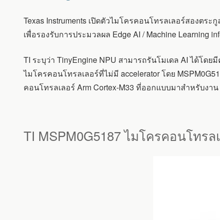
ไมโคร
คอนโทรลเลอร์
Texas Instruments เปิดตัวไมโครคอนโทรลเลอร์สองตระก
MSPM0G5187
และ
เพื่อรองรับการประมวลผล Edge AI / Machine Learning i
AM13EX
ที่
TI ระบุว่า TinyEngine NPU สามารถรันโมเดล AI ได้โดยมีคว
รวม
TINYENGINE
ไมโครคอนโทรลเลอร์ที่ไม่มี accelerator โดย MSPM0G5
NPU
คอนโทรลเลอร์ Arm Cortex-M33 ที่ออกแบบมาสำหรับงาน ค
สำหรับ
งาน
EDGE
AI
TI MSPM0G5187 ไมโครคอนโทรลเ