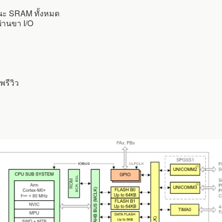
นะ SRAM ทั้งหมด
านขา I/O
พรีวิว