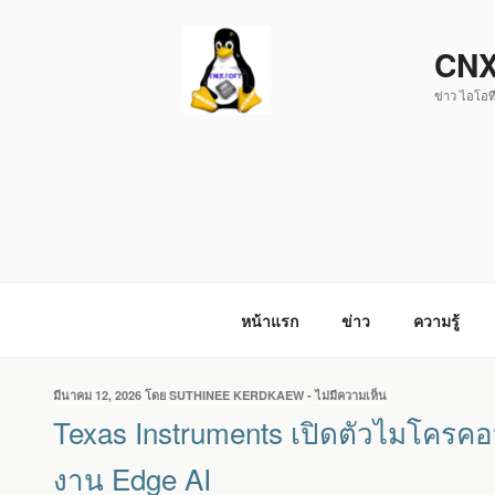
ข้าม
ไป
CNX
ยัง
ข่าว ไอโอที
บทความ
หน้าแรก
ข่าว
ความรู้
เขียน
มีนาคม 12, 2026
โดย
SUTHINEE KERDKAEW
-
ไม่มีความเห็น
บน
วัน
TEXAS
Texas Instruments เปิดตัวไมโคร
ที่
INSTRUMENTS
เปิด
งาน Edge AI
ตัว