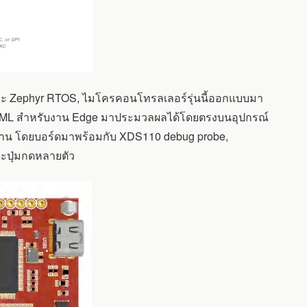
ะ Zephyr RTOS, ไมโครคอนโทรลเลอร์รุ่นนี้ออกแบบมา
นำ AI/ML สำหรับงาน Edge มาประมวลผลได้โดยตรงบนอุปกรณ์
งาน โดยบอร์ดมาพร้อมกับ XDS110 debug probe,
ละปุ่มกดหลายตัว