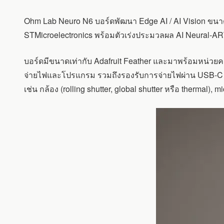
:
บอร์ด
Ohm Lab Neuro N6 บอร์ดพัฒนา Edge AI / AI Vision ขน
พัฒนา
AI
STMicroelectronics พร้อมตัวเร่งประมวลผล AI Neural-AR
VISION
แบบ
บอร์ดมีขนาดเท่ากับ Adafruit Feather และมาพร้อมหน่ว
โม
ดู
จ่ายไฟและโปรแกรม รวมถึงรองรับการจ่ายไฟผ่าน USB-C (5
ลาร์
เช่น กล้อง (rolling shutter, global shutter หรือ thermal),
ที่
ใช้
STM32N6
รองรับ
กล้อง
ROLLING
SHUTTER,
GLOBAL
SHUTTER
และ
THERMAL