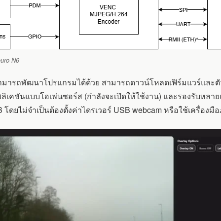
uro N6
มารถพัฒนาโปรแกรมได้ด้วย สามารถดาวน์โหลดเฟิร์มแวร์และตัว
อปพลิเคชันแบบโอเพ่นซอร์ส (กำลังจะเปิดให้ใช้งาน) และรองรับห
 โดยไม่จำเป็นต้องตั้งค่าไดรเวอร์ USB webcam หรือใช้เครื่องม