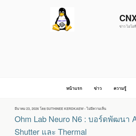
ข้าม
ไป
CNX
ยัง
ข่าว ไอโอที
บทความ
หน้าแรก
ข่าว
ความรู้
เขียน
มีนาคม 23, 2026
โดย
SUTHINEE KERDKAEW
-
ไม่มีความเห็น
บน
วัน
OHM
Ohm Lab Neuro N6 : บอร์ดพัฒนา AI 
ที่
LAB
NEURO
Shutter และ Thermal
N6