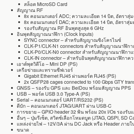
สล็อต MicroSD Card
สัญญาณ RF
8x คอนเนกเตอร์ ADC; ความละเอียด 14 บิต, อัตราสุ่มต
8x คอนเนกเตอร์ DAC; ความละเอียด 14 บิต, อัตราสุ่มต
รองรับสัญญาณ RF อินพุตสูงสุด 6 GHz
อินพุตสัญญาณนาฬิกา (Clock Inputs)
SYNC connector – สำหรับสัญญาณซิงโครไนซ์
CLK-P1/CLK-N1 connectors สำหรับสัญญาณนาฬิกาแบบ 
CLK-P0/CLK-N0 connector สำหรับสัญญาณนาฬิกาแบบ
CLK-IN connector – สำหรับอินพุตสัญญาณนาฬิกาควา
เอาต์พุตวิดีโอ – Mini DP (PS)
เครือข่ายและทรานซีฟเวอร์
Gigabit Ethernet RJ45 ผ่านพอร์ต RJ45 (PS)
2x QSFP28 cages connected to 100 Gbps GTY tran
GNSS – รองรับ GPS และ BeiDou พร้อมสัญญาณ PPS
USB – พอร์ต USB 3.0 Type-A (PS)
Serial – คอนเนกเตอร์ UART/RS232 (PS)
ดีบัก – คอนเนกเตอร์ JTAG/UART ผ่าน USB-C
การขยาย – GPIO header 32 พิน พร้อม 20x I/Os รองรับแ
อื่นๆ – ปุ่มรีเซ็ต, สวิตช์เลือกโหมดบูต (JTAG, QSPI, SD
แหล่งจ่ายไฟ – 12V/3A ผ่าน DC Jack หรือ Header ภายใ
ขนาด