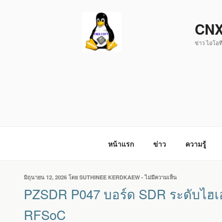
ข้าม
ไป
CNX
ยัง
ข่าว ไอโอที
บทความ
หน้าแรก
ข่าว
ความรู้
เขียน
มิถุนายน 12, 2026
โดย
SUTHINEE KERDKAEW
-
ไม่มีความเห็น
บน
วัน
PZSDR
PZSDR P047 บอร์ด SDR ระดับไฮเ
ที่
P047
บอร์ด
RFSoC
SDR