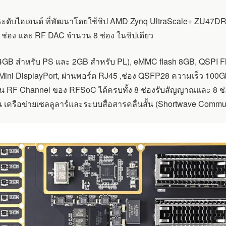
ะดับไฮเอนด์ ที่พัฒนาโดยใช้ชิป AMD Zynq UltraScale+ ZU47DR R
ช่อง และ RF DAC จำนวน 8 ช่อง ในชิปเดียว
GB สำหรับ PS และ 2GB สำหรับ PL), eMMC flash 8GB, QSPI F
ย Mini DisplayPort, ผ่านพอร์ต RJ45 ,ช่อง QSFP28 ความเร็ว 100G
งาน RF Channel ของ RFSoC ได้ครบทั้ง 8 ช่องรับสัญญาณและ 8
 เครือข่ายเซลลูลาร์และระบบสื่อสารคลื่นสั้น (Shortwave Commu