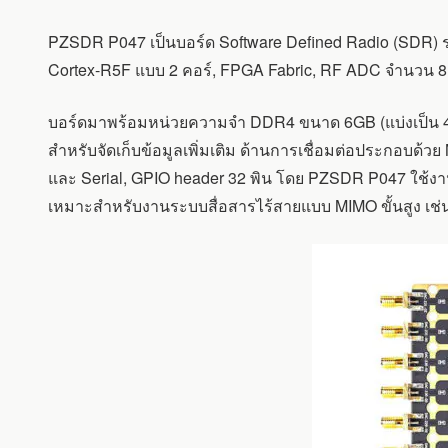
ระ
ดับ
PZSDR P047 เป็นบอร์ด Software Defined Radio (SDR) ร
ไฮ
เอน
Cortex-R5F แบบ 2 คอร์, FPGA Fabric, RF ADC จำนวน 8 
ด์
พร้อม
บอร์ดมาพร้อมหน่วยความจำ DDR4 ขนาด 6GB (แบ่งเป็น 4
RF-
ADC
สำหรับจัดเก็บข้อมูลเพิ่มเติม ด้านการเชื่อมต่อประกอบด้ว
และ
และ Serial, GPIO header 32 พิน โดย PZSDR P047 ใช้
RF-
DAC
เหมาะสำหรับงานระบบสื่อสารไร้สายแบบ MIMO ขั้นสูง เช่น
ใช้
ชิป
AMD
ZYNQ
ULTRASCALE+
ZU47DR
RFSOC