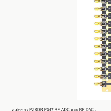
สเปคขอว PZSDR P047 RF-ADC และ RF-DAC :