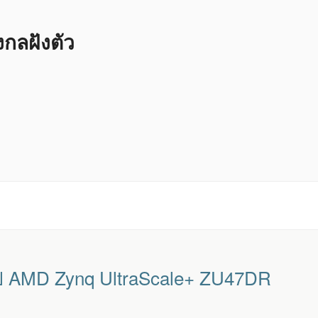
ลฝังตัว
ป AMD Zynq UltraScale+ ZU47DR