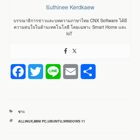
Suthinee Kerdkaew
บรรณาธิการข่าวและบทความภาษาไทย CNX Software ได้มี
ความสนใจในด้านเทคโนโลยี โดยเฉพาะ Smart Home และ
IoT
F
T
L
E
S
a
w
i
m
h
c
i
n
a
a
หมวด
ข่าว
e
t
e
i
r
หมู่
ป้าย
AI
,
LINUX
,
MINI PC
,
UBUNTU
,
WINDOWS 11
กำกับ
b
t
l
e