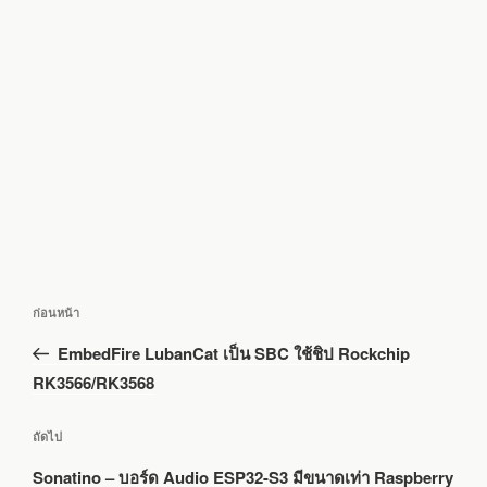
แนะแนว
เรื่อง
ก่อนหน้า
เรื่อง
ก่อน
EmbedFire LubanCat เป็น SBC ใช้ชิป Rockchip
หน้า
RK3566/RK3568
เรื่อง
ถัดไป
ถัด
Sonatino – บอร์ด Audio ESP32-S3 มีขนาดเท่า Raspberry