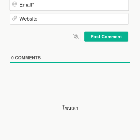
a
m
E
e
m
*
a
W
i
e
l
b
*
s
i
0
COMMENTS
t
e
โฆษณา