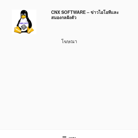
ข้าม
CNX SOFTWARE – ข่าวไอโอทีและ
ไป
สมองกลฝังตัว
ยัง
บทความ
โฆษณา