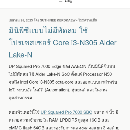
เมนู
เขียน
เมษายน 25, 2023
โดย
SUTHINEE KERDKAEW
-
ไม่มีความเห็น
บน
วัน
มิ
มินิพีซีแบบไม่มีพัดลม ใช้
ที่
นิ
พีซี
โปรเซสเซอร์ Core i3-N305 Alder
แบบ
ไม่มี
Lake-N
พัดลม
ใช้
โปรเซสเซอร์
UP Squared Pro 7000 Edge ของ AAEON เป็นมินิพีซีแบบ
CORE
ไม่มีพัดลม ใช้ Alder Lake-N SoC ตั้งแต่ Processor N50
I3-
N305
จนถึง Intel Core i3-N305 octa-core และออกแบบมาสำหรับ
ALDER
IoT, ระบบอัตโนมัติ (Automation), หุ่นยนต์ และในงาน
LAKE-
อุตสาหกรรม
N
คอมพิวเตอร์นี้ใช้
UP Squared Pro 7000 SBC
ขนาด 4 นิ้ว มี
หน่วยความจำภายใน RAM LPDDR5 สูงสุด 16GB และ
eMMC flash 64GB และรองรับการแสดงผลจอแยก 3 จอด้วย