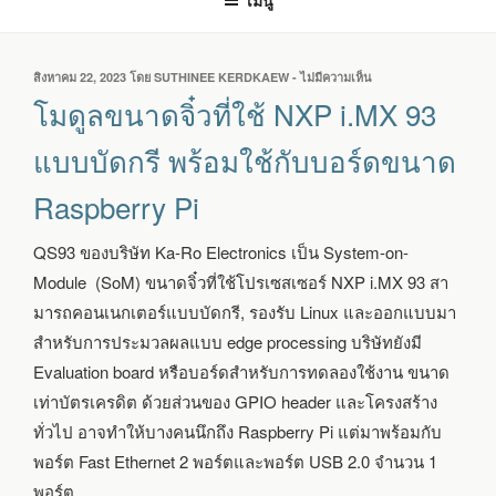
เมนู
เขียน
สิงหาคม 22, 2023
โดย
SUTHINEE KERDKAEW
-
ไม่มีความเห็น
บน
วัน
โมดูล
โมดูลขนาดจิ๋วที่ใช้ NXP i.MX 93
ที่
ขนาด
จิ๋ว
แบบบัดกรี พร้อมใช้กับบอร์ดขนาด
ที่
ใช้
Raspberry Pi
NXP
I.MX
93
QS93 ของบริษัท Ka-Ro Electronics เป็น System-on-
แบบ
Module (SoM) ขนาดจิ๋วที่ใช้โปรเซสเซอร์ NXP i.MX 93 สา
บัดกรี
พร้อม
มารถคอนเนกเตอร์แบบบัดกรี, รองรับ Linux และออกแบบมา
ใช้
สำหรับการประมวลผลแบบ edge processing บริษัทยังมี
กับ
Evaluation board หรือบอร์ดสำหรับการทดลองใช้งาน ขนาด
บอร์ด
ขนาด
เท่าบัตรเครดิต ด้วยส่วนของ GPIO header และโครงสร้าง
RASPBERRY
ทั่วไป อาจทำให้บางคนนึกถึง Raspberry Pi แต่มาพร้อมกับ
PI
พอร์ต Fast Ethernet 2 พอร์ตและพอร์ต USB 2.0 จำนวน 1
พอร์ต