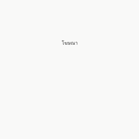
e
โฆษณา