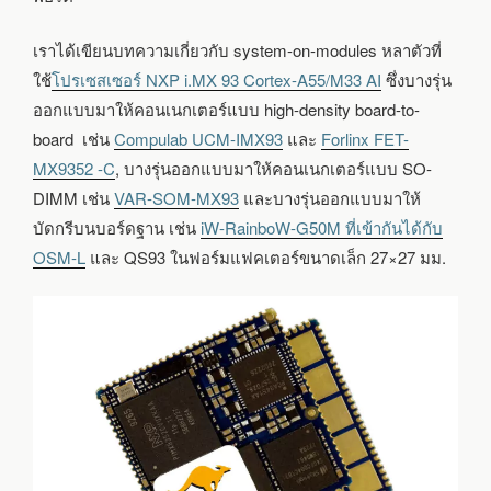
เราได้เขียนบทความเกี่ยวกับ system-on-modules หลาตัวที่
ใช้
โปรเซสเซอร์ NXP i.MX 93 Cortex-A55/M33 AI
ซึ่งบางรุ่น
ออกแบบมาให้คอนเนกเตอร์แบบ high-density board-to-
board เช่น
Compulab UCM-IMX93
และ
Forlinx FET-
MX9352 -C
, บางรุ่นออกแบบมาให้คอนเนกเตอร์แบบ SO-
DIMM เช่น
VAR-SOM-MX93
และบางรุ่นออกแบบมาให้
บัดกรีบนบอร์ดฐาน เช่น
iW-RainboW-G50M ที่เข้ากันได้กับ
OSM-L
และ QS93 ในฟอร์มแฟคเตอร์ขนาดเล็ก 27×27 มม.