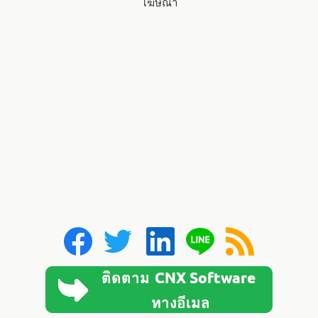
โฆษณา