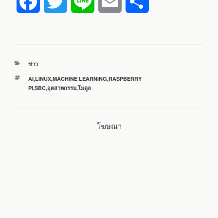
F
T
L
E
S
a
w
i
m
h
c
i
n
a
a
หมวด
ข่าว
e
t
e
i
r
หมู่
ป้าย
AI
,
LINUX
,
MACHINE LEARNING
,
RASPBERRY
กำกับ
PI
,
SBC
,
อุตสาหกรรม
,
โมดูล
b
t
l
e
o
e
โฆษณา
o
r
k