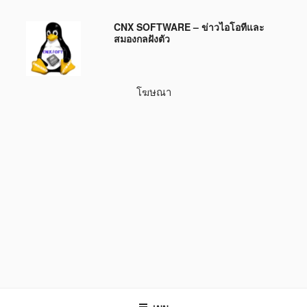
ข้าม
CNX SOFTWARE – ข่าวไอโอทีและ
ไป
สมองกลฝังตัว
ยัง
บทความ
โฆษณา