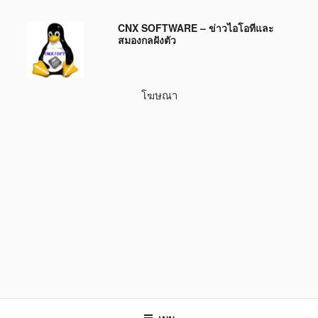
ข้าม
CNX SOFTWARE – ข่าวไอโอทีและ
ไป
สมองกลฝังตัว
ยัง
บทความ
โฆษณา