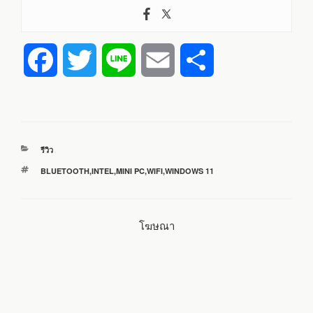
F
T
L
E
S
a
w
i
m
h
c
i
n
a
a
หมวด
รีวิว
e
t
e
i
r
หมู่
ป้าย
BLUETOOTH
,
INTEL
,
MINI PC
,
WIFI
,
WINDOWS 11
กำกับ
b
t
l
e
โฆษณา
o
e
o
r
k