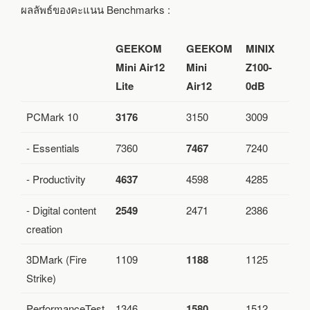
ผลลัพธ์ของคะแนน Benchmarks :
GEEKOM
GEEKOM
MINIX
Mini Air12
Mini
Z100-
Lite
Air12
0dB
PCMark 10
3176
3150
3009
- Essentials
7360
7467
7240
- Productivity
4637
4598
4285
- Digital content
2549
2471
2386
creation
3DMark (Fire
1109
1188
1125
Strike)
PerformanceTest
1346
1580
1512