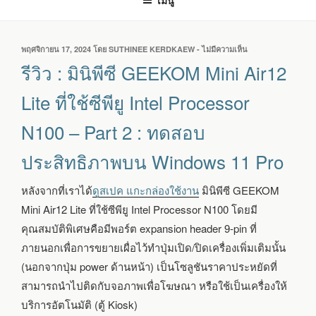
เมนู
เขียน
พฤศจิกายน 17, 2024
โดย
SUTHINEE KERDKAEW
-
ไม่มีความเห็น
บน
วัน
รีวิว
รีวิว : มินิพีซี GEEKOM Mini Air12
ที่
:
มิ
Lite ที่ใช้ซีพียู Intel Processor
นิ
พีซี
N100 – Part 2 : ทดสอบ
GEEKOM
MINI
ประสิทธิภาพบน Windows 11 Pro
AIR12
LITE
ที่
หลังจากที่เราได้
ดูสเปค แกะกล่องใช้งาน
มินิพีซี GEEKOM
ใช้
Mini Air12 Lite ที่ใช้ซีพียู Intel Processor N100 โดยมี
ซีพียู
INTEL
คุณสมบัติพิเศษคือมีพอร์ต expansion header 9-pin ที่
PROCESSOR
ภายนอกเพื่อการขยายเผื่อไว้ทำปุ่มเปิด/ปิดเครื่องเพิ่มเติมนั้น
N100
–
(นอกจากปุ่ม power ด้านหน้า) เป็นโซลูชันราคาประหยัดที่
PART
สามารถนำไปติดกับจอภาพเพื่อโฆษณา หรือใช้เป็นเครื่องให้
2
บริการอัตโนมัติ (ตู้ Kiosk)
: