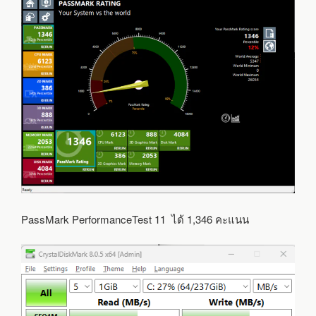
PassMark PerformanceTest 11 ได้ 1,346 คะแนน