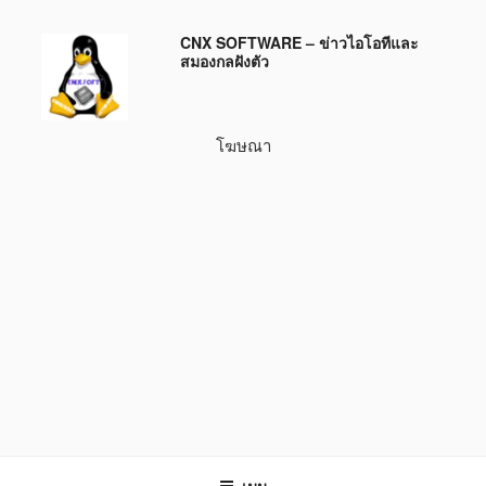
ข้าม
CNX SOFTWARE – ข่าวไอโอทีและ
ไป
สมองกลฝังตัว
ยัง
บทความ
โฆษณา