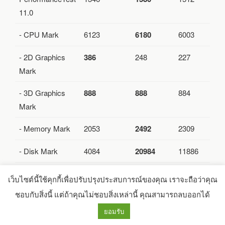
11.0
- CPU Mark
6123
6180
6003
- 2D Graphics
386
248
227
Mark
- 3D Graphics
888
888
884
Mark
- Memory Mark
2053
2492
2309
- Disk Mark
4084
20984
11886
Cinebench R23
เว็บไซต์นี้ใช้คุกกี้เพื่อปรับปรุงประสบการณ์ของคุณ เราจะถือว่าคุณ
ชอบกับสิ่งนี้ แต่ถ้าคุณไม่ชอบสิ่งเหล่านี้ คุณสามารถลบออกได้
- Single Core
919
918
789
ยอมรับ
- Multi Core
2862
2927
2541