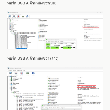
พอร์ต USB A ด้านหลังขวา(บน)
พอร์ต USB A ด้านหลังขวา (ล่าง)