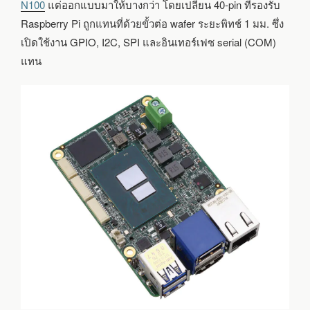
เก็ต
N100
แต่ออกแบบมาให้บางกว่า โดยเปลี่ยน 40-pin ที่รองรับ
M.2
Raspberry Pi ถูกแทนที่ด้วยขั้วต่อ wafer ระยะพิทช์ 1 มม. ซึ่ง
E-
เปิดใช้งาน GPIO, I2C, SPI และอินเทอร์เฟซ serial (COM)
KEY
WIFI
แทน
และ
อินเทอร์เฟส
อื่น
ๆ