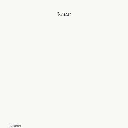
โฆษณา
แนะแนว
เรื่อง
ก่อนหน้า