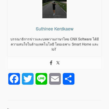
Suthinee Kerdkaew
บรรณาธิการข่าวและบทความภาษาไทย CNX Software ได้มี
ความสนใจในด้านเทคโนโลยี โดยเฉพาะ Smart Home และ
IoT
F
T
L
E
S
a
w
i
m
h
c
i
n
a
a