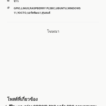
หมวด
ข่าว
e
t
e
i
r
หมู่
ป้าย
GPIO
,
LINUX
,
RASPBERRY PI
,
SBC
,
UBUNTU
,
WINDOWS
กำกับ
11
,
YOCTO
,
บอร์ดพัฒนา
,
หุ่นยนต์
b
t
l
e
o
e
โฆษณา
o
r
k
โพสต์ที่เกี่ยวข้อง