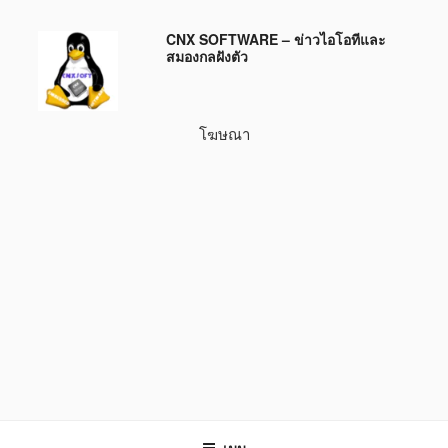
ข้าม
CNX SOFTWARE – ข่าวไอโอทีและ
ไป
สมองกลฝังตัว
ยัง
บทความ
โฆษณา