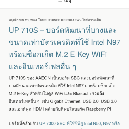
เมนู
เขียน
พฤศจิกายน 20, 2024
โดย
SUTHINEE KERDKAEW
-
ไม่มีความเห็น
บน
วัน
UP
UP 710S – บอร์ดพัฒนาที่บางและ
ที่
710S
–
ขนาดเท่าบัตรเครดิตที่ใช้ Intel N97
บอร์ด
พัฒนา
พร้อมซ็อกเก็ต M.2 E-Key WiFi
ที่
บาง
และอินเทอร์เฟสอื่น ๆ
และ
ขนาด
เท่า
UP 710S ของ AAEON เป็นบอร์ด SBC และบอร์ดพัฒนาที่
บัตร
บางมีขนาดเท่าบัตรเครดิต ที่ใช้ Intel N97 มาพร้อมซ็อกเก็ต
เครดิต
ที่
M.2 E-Key สำหรับโมดูล WiFi และ Bluetooth รวมถึง
ใช้
อินเทอร์เฟสอื่น ๆ เช่น Gigabit Ethernet, USB 2.0, USB 3.0
INTEL
N97
และเอาต์พุต HDMI คล้ายกับที่พบในบอร์ด Raspberry Pi
พร้อม
ซ็
บอร์ดนี้คล้ายกับ
UP 7000 SBC ที่ใช้ซีพียู Intel N50, N97 หรือ
อก