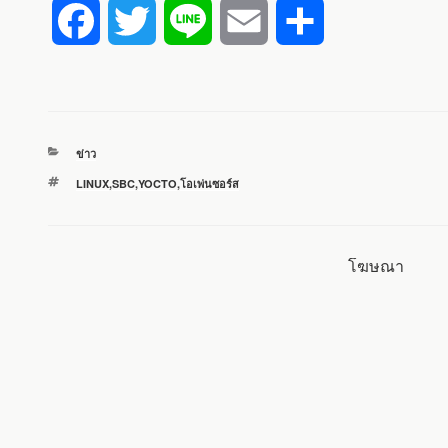
F
T
L
E
S
a
w
i
m
h
c
i
n
a
a
หมวด
ข่าว
e
t
e
i
r
หมู่
ป้าย
LINUX
,
SBC
,
YOCTO
,
โอเพ่นซอร์ส
กำกับ
b
t
l
e
o
e
โฆษณา
o
r
k