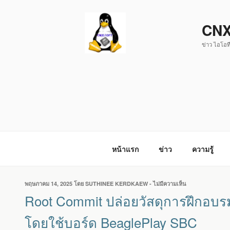
ข้าม
ไป
CNX
ยัง
ข่าว ไอโอที
บทความ
หน้าแรก
ข่าว
ความรู้
เขียน
พฤษภาคม 14, 2025
โดย
SUTHINEE KERDKAEW
-
ไม่มีความเห็น
บน
วัน
ROOT
Root Commit ปล่อยวัสดุการฝึกอบรม
ที่
COMMIT
ปล่อย
โดยใช้บอร์ด BeaglePlay SBC
วัสดุ