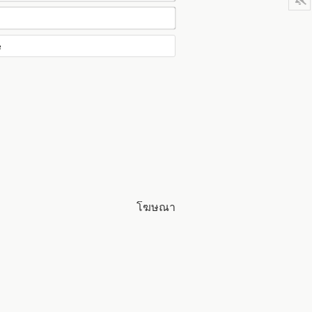
โฆษณา