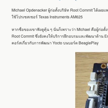
การ
ฝึก
Michael Opdenacker ผู้ก่อตั้งบริษัท Root Commit ได้เผยแพ
อบรม
ที่
ใช้โปรเซสเซอร์ Texas Instruments AM625
เป็น
โอเพ่นซอร์ส
หากชื่อของเขาฟังดูคุ้น ๆ นั่นก็เพราะว่า Michael คือผู้ก่อตั
และ
ใช้
Root Commit ซึ่งยังคงให้บริการฝึกอบรมและพัฒนาด้าน E
งาน
คอร์สเกี่ยวกับการพัฒนา Yocto บนบอร์ด BeaglePlay
ได้
ฟรี
เกี่ยว
กับ
OPENEMBEDD
และ
YOCTO
โดย
ใช้
บอร์ด
BEAGLEPLAY
SBC