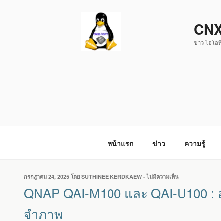
ข้าม
ไป
CNX
ยัง
ข่าว ไอโอที
บทความ
หน้าแรก
ข่าว
ความรู้
เขียน
กรกฎาคม 24, 2025
โดย
SUTHINEE KERDKAEW
-
ไม่มีความเห็น
บน
วัน
QNAP
QNAP QAI-M100 และ QAI-U100 : อุป
ที่
QAI-
M100
จำภาพ
และ