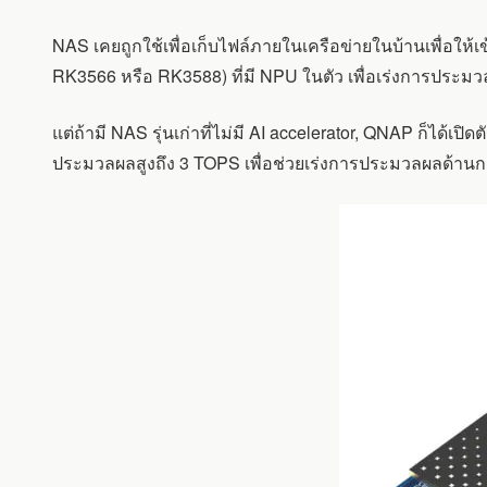
QAI-
U100
NAS เคยถูกใช้เพื่อเก็บไฟล์ภายในเครือข่ายในบ้านเพื่อให้เข้
:
อุปกรณ์
RK3566 หรือ RK3588) ที่มี NPU ในตัว เพื่อเร่งการประม
EDGE
AI
แต่ถ้ามี NAS รุ่นเก่าที่ไม่มี AI accelerator, QNAP ก็ได้เปิ
ACCELERATOR
สำหรับ
ประมวลผลสูงถึง 3 TOPS เพื่อช่วยเร่งการประมวลผลด้านกา
NAS
เพื่อ
เร่ง
การ
ประมวล
ผล
ด้าน
การ
รู้
จำ
ภาพ