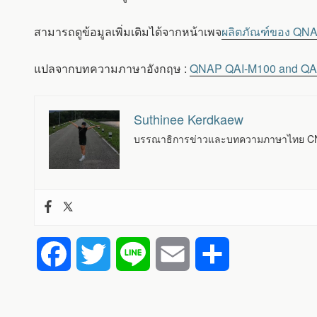
สามารถดูข้อมูลเพิ่มเติมได้จากหน้าเพจ
ผลิตภัณฑ์ของ QN
แปลจากบทความภาษาอังกฤษ :
QNAP QAI-M100 and QAI-U
Suthinee Kerdkaew
บรรณาธิการข่าวและบทความภาษาไทย CNX
F
T
L
E
S
a
w
i
m
h