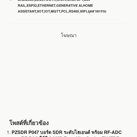
กำกับ
RAIL
,
ESP32
,
ETHERNET
,
GENERATIVE AI
,
HOME
b
t
l
e
ASSISTANT
,
IIOT
,
IOT
,
MQTT
,
PCL
,
RS485
,
WIFI
,
อุตสาหกรรม
o
e
โฆษณา
o
r
k
โพสต์ที่เกี่ยวข้อง
PZSDR P047 บอร์ด SDR ระดับไฮเอนด์ พร้อม RF-ADC