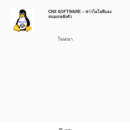
ข้าม
CNX SOFTWARE – ข่าวไอโอทีและ
ไป
สมองกลฝังตัว
ยัง
บทความ
โฆษณา