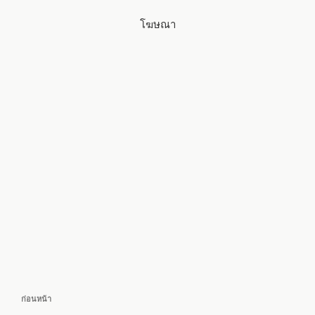
โฆษณา
แนะแนว
เรื่อง
ก่อนหน้า
เรื่อง