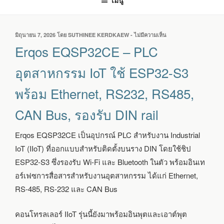
เมนู
เขียน
มิถุนายน 7, 2026
โดย
SUTHINEE KERDKAEW
-
ไม่มีความเห็น
บน
วัน
ERQOS
Erqos EQSP32CE – PLC
ที่
EQSP32CE
–
อุตสาหกรรม IoT ใช้ ESP32-S3
PLC
อุตสาหกรรม
พร้อม Ethernet, RS232, RS485,
IOT
ใช้
CAN Bus, รองรับ DIN rail
ESP32-
S3
พร้อม
Erqos EQSP32CE เป็นอุปกรณ์ PLC สำหรับงาน Industrial
ETHERNET,
IoT (IIoT) ที่ออกแบบสำหรับติดตั้งบนราง DIN โดยใช้ชิป
RS232,
RS485,
ESP32-S3 ซึ่งรองรับ Wi-Fi และ Bluetooth ในตัว พร้อมอินเท
CAN
อร์เฟซการสื่อสารสำหรับงานอุตสาหกรรม ได้แก่ Ethernet,
BUS,
รองรับ
RS-485, RS-232 และ CAN Bus
DIN
RAIL
คอนโทรลเลอร์ IIoT รุ่นนี้ยังมาพร้อมอินพุตและเอาต์พุต