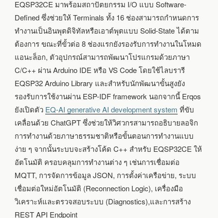
EQSP32CE มาพร้อมสถาปัตยกรรม I/O แบบ Software-
Defined ซึ่งช่วยให้ Terminals ทั้ง 16 ช่องสามารถกำหนดการ
ทำงานเป็นอินพุตดิจิทัลหรือเอาต์พุตแบบ Solid-State ได้ตาม
ต้องการ ขณะที่ขั้วต่อ 8 ช่องแรกยังรองรับการทำงานในโหมด
แอนะล็อก, ตัวอุปกรณ์สามารถพัฒนาโปรแกรมด้วยภาษา
C/C++ ผ่าน Arduino IDE หรือ VS Code โดยใช้ไลบรารี
EQSP32 Arduino Library และสำหรับนักพัฒนาขั้นสูงยัง
รองรับการใช้งานผ่าน ESP-IDF framework นอกจากนี้ Erqos
ยังเปิดตัว
EQ-AI generative AI development system
ที่ขับ
เคลื่อนด้วย ChatGPT ซึ่งช่วยให้วิศวกรสามารถอธิบายลอจิก
การทำงานด้วยภาษาธรรมชาติหรือขั้นตอนการทำงานแบบ
ง่าย ๆ จากนั้นระบบจะสร้างโค้ด C++ สำหรับ EQSP32CE ให้
อัตโนมัติ ครอบคลุมการทำงานต่าง ๆ เช่นการเชื่อมต่อ
MQTT, การจัดการข้อมูล JSON, การตั้งค่าเครือข่าย, ระบบ
เชื่อมต่อใหม่อัตโนมัติ (Reconnection Logic), เครื่องมือ
วิเคราะห์และตรวจสอบระบบ (Diagnostics),และการสร้าง
REST API Endpoint