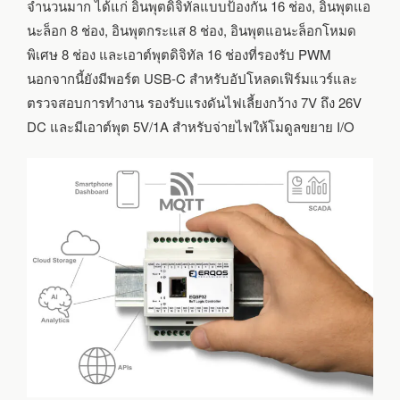
จำนวนมาก ได้แก่ อินพุตดิจิทัลแบบป้องกัน 16 ช่อง, อินพุตแอ
นะล็อก 8 ช่อง, อินพุตกระแส 8 ช่อง, อินพุตแอนะล็อกโหมด
พิเศษ 8 ช่อง และเอาต์พุตดิจิทัล 16 ช่องที่รองรับ PWM
นอกจากนี้ยังมีพอร์ต USB-C สำหรับอัปโหลดเฟิร์มแวร์และ
ตรวจสอบการทำงาน รองรับแรงดันไฟเลี้ยงกว้าง 7V ถึง 26V
DC และมีเอาต์พุต 5V/1A สำหรับจ่ายไฟให้โมดูลขยาย I/O