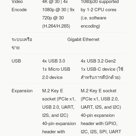
Video
4K @ 30 | 4x
1080p30 supported
Encode
1080p @ 30 | 9x
by 1-2 CPU cores
720p @ 30
(i.e. software
(H.264/H.265)
encoding)
ระบบเครือ
Gigabit Ethernet
ข่าย
USB
4x USB 3.0
4x USB 3.2 Gen2
1x Micro USB
1x USB-C device (ใช้
2.0 device
สำหรับการดีบักด้วย)
Expansion
M.2 Key E
M.2 Key E socket
socket (PCIe x1,
(PCIe x1, USB 2.0,
USB 2.0, UART,
UART, I2S, and I2C)
I2S, and I2C)
40-pin expansion
40-pin expansion
header with GPIO,
header with
I2C, I2S, SPI, UART