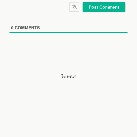
i
e
l
b
*
s
i
0
COMMENTS
t
e
โฆษณา