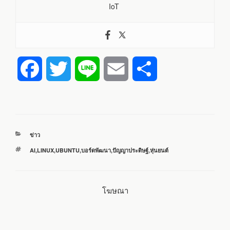
IoT
F
T
L
E
S
a
w
i
m
h
c
i
n
a
a
หมวด
ข่าว
e
t
e
i
r
หมู่
ป้าย
AI
,
LINUX
,
UBUNTU
,
บอร์ดพัฒนา
,
ปัญญาประดิษฐ์
,
หุ่นยนต์
กำกับ
b
t
l
e
โฆษณา
o
e
o
r