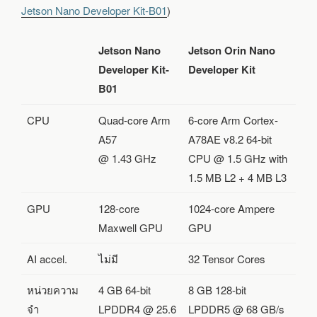
Jetson Nano Developer Kit-B01
)
Jetson Nano
Jetson Orin Nano
Developer Kit-
Developer Kit
B01
CPU
Quad-core Arm
6-core Arm Cortex-
A57
A78AE v8.2 64-bit
@ 1.43 GHz
CPU @ 1.5 GHz with
1.5 MB L2 + 4 MB L3
GPU
128-core
1024-core Ampere
Maxwell GPU
GPU
AI accel.
ไม่มี
32 Tensor Cores
หน่วยความ
4 GB 64-bit
8 GB 128-bit
จำ
LPDDR4 @ 25.6
LPDDR5 @ 68 GB/s