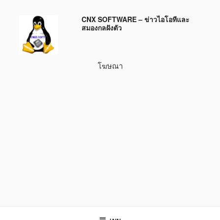
ข้าม
CNX SOFTWARE – ข่าวไอโอทีและ
ไป
สมองกลฝังตัว
ยัง
บทความ
โฆษณา