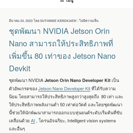
เมนู
เขียน
มีนาคม 24, 2023
โดย
SUTHINEE KERDKAEW
-
ไม่มีความเห็น
บน
วัน
ชุด
ชุดพัฒนา NVIDIA Jetson Orin
ที่
พัฒนา
NVIDIA
Nano สามารถให้ประสิทธิภาพที่
JETSON
ORIN
เพิ่มขึ้น 80 เท่าของ Jetson Nano
NANO
สามารถ
Devkit
ให้
ประสิทธิภาพ
ที่
ชุดพัฒนา NVIDIA
Jetson Orin Nano Developer Kit
เป็น
เพิ่ม
ตัวอัพเกรดของ
Jetson Nano Developer Kit
ที่ได้รับความ
ขึ้น
80
นิยม โดยสามารถให้ประสิทธิภาพสูงกว่าสูงสุดถึง 80 เท่า และ
เท่า
ให้ประสิทธิภาพพลังงานต่ำ 50 เท่าต่อวัตต์ และโดยชุดพัฒนา
ของ
JETSON
นี้ช่วยให้นักพัฒนาสามารถออกแบบหุ่นยนต์ระดับเริ่มต้นที่ขับ
NANO
เคลื่อนด้วย
AI
, โดรนอัจฉริยะ, Intelligent vision systems
DEVKIT
และอื่นๆ