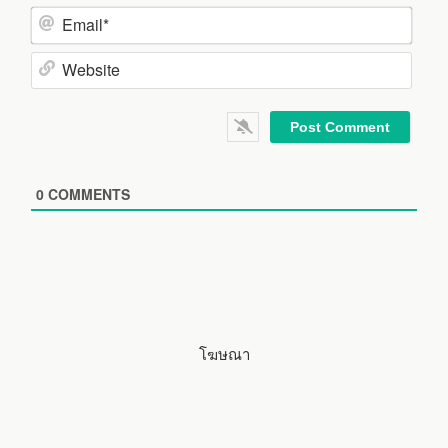
N
a
m
E
e
m
*
a
W
i
e
l
b
*
s
i
0
COMMENTS
t
e
โฆษณา