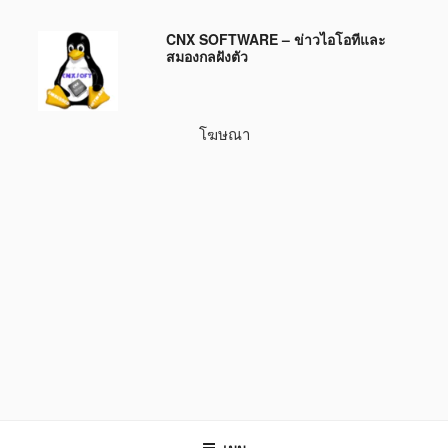
ข้าม
CNX SOFTWARE – ข่าวไอโอทีและ
ไป
สมองกลฝังตัว
ยัง
บทความ
โฆษณา