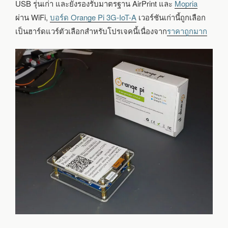
UOWPRINT
USB รุ่นเก่า และยังรองรับมาตรฐาน AirPrint และ
Mopria
ผ่าน WiFi,
บอร์ด Orange Pi 3G-IoT-A
เวอร์ชันเก่านี้ถูกเลือก
เป็นฮาร์ดแวร์ตัวเลือกสำหรับโปรเจคนี้เนื่องจาก
ราคาถูกมาก