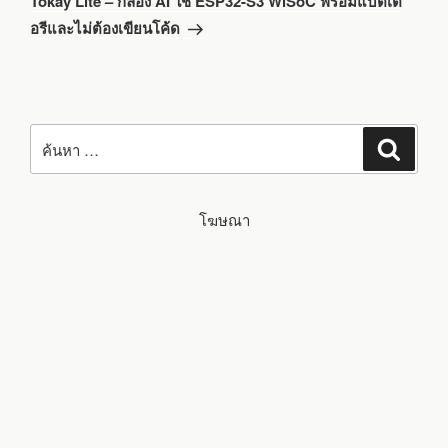
Tokay Lite – กล้อง AI ใช้ ESP32-S3 WiSoC พร้อมแบตเต
ไป
อรีและไม่ต้องเขียนโค้ด
ค้นหา:
ค้นหา
โฆษณา