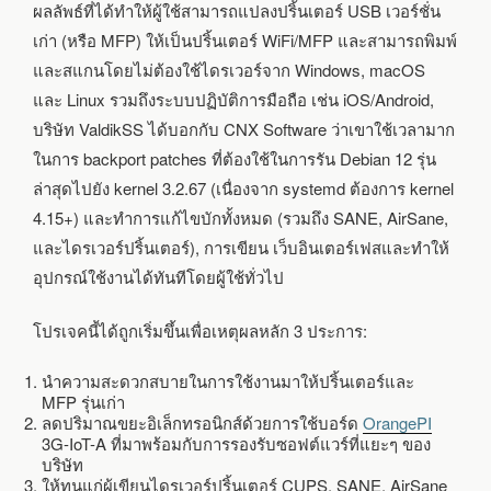
ผลลัพธ์ที่ได้ทำให้ผู้ใช้สามารถแปลงปริ้นเตอร์ USB เวอร์ชั่น
เก่า (หรือ MFP) ให้เป็นปริ้นเตอร์ WiFi/MFP และสามารถพิมพ์
และสแกนโดยไม่ต้องใช้ไดรเวอร์จาก Windows, macOS
และ Linux รวมถึงระบบปฏิบัติการมือถือ เช่น iOS/Android,
บริษัท ValdikSS ได้บอกกับ CNX Software ว่าเขาใช้เวลามาก
ในการ backport patches ที่ต้องใช้ในการรัน Debian 12 รุ่น
ล่าสุดไปยัง kernel 3.2.67 (เนื่องจาก systemd ต้องการ kernel
4.15+) และทำการแก้ไขบักทั้งหมด (รวมถึง SANE, AirSane,
และไดรเวอร์ปริ้นเตอร์), การเขียน เว็บอินเตอร์เฟสและทำให้
อุปกรณ์ใช้งานได้ทันทีโดยผู้ใช้ทั่วไป
โปรเจคนี้ได้ถูกเริ่มขึ้นเพื่อเหตุผลหลัก 3 ประการ:
นำความสะดวกสบายในการใช้งานมาให้ปริ้นเตอร์และ
MFP รุ่นเก่า
ลดปริมาณขยะอิเล็กทรอนิกส์ด้วยการใช้บอร์ด
OrangePI
3G-IoT-A ที่มาพร้อมกับการรองรับซอฟต์แวร์ที่แยะๆ ของ
บริษัท
ให้ทุนแก่ผู้เขียนไดรเวอร์ปริ้นเตอร์ CUPS, SANE, AirSane