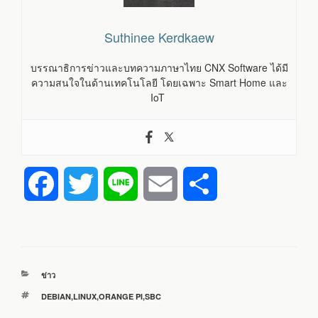
Suthinee Kerdkaew
บรรณาธิการข่าวและบทความภาษาไทย CNX Software ได้มี
ความสนใจในด้านเทคโนโลยี โดยเฉพาะ Smart Home และ
IoT
F
T
L
E
S
a
w
i
m
h
c
i
n
a
a
หมวด
ข่าว
e
t
e
i
r
หมู่
ป้าย
DEBIAN
,
LINUX
,
ORANGE PI
,
SBC
กำกับ