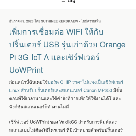
เมนู
เขียน
ธันวาคม 9, 2023
โดย
SUTHINEE KERDKAEW
-
ไม่มีความเห็น
บน
วัน
เพิ่ม
เพิ่มการเชื่อมต่อ WiFi ให้กับ
ที่
การ
เชื่อม
ปริ้นเตอร์ USB รุ่นเก่าด้วย Orange
ต่อ
WIFI
Pi 3G-IoT-A และเซิร์ฟเวอร์
ให้
กับ
UoWPrint
ปริ้นเตอร์
USB
รุ่น
ก่อนหน้านี้ฉันเคยใช้
บอร์ด CHIP ราคาไม่แพงเป็นเซิร์ฟเวอร์
เก่า
Linux สำหรับปริ้นเตอร์และสแกนเนอร์ Canon MP250
มีขั้น
ด้วย
ORANGE
ตอนที่ใช้เวลานานและใช้คำสั่งที่ยายเพื่อให้ใช้งานได้โ และ
PI
ฟังก์ชันสแกนเนอร์ก็ทำงานไม่ดี
3G-
IOT-
A
เซิร์ฟเวอร์ UoWPrint ของ ValdikSS สำหรับการพิมพ์และ
และ
สแกนแบบไม่ต้องใช้ไดรเวอร์ ที่มีเป้าหมายสำหรับปริ้นเตอร์
เซิร์ฟเวอร์