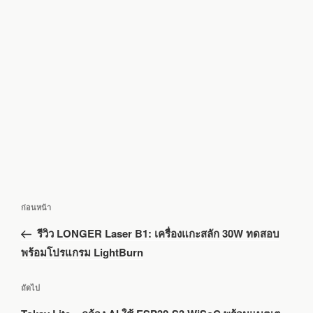
แนะแนว
เรื่อง
ก่อนหน้า
เรื่อง
ก่อน
รีวิว LONGER Laser B1: เครื่องแกะสลัก 30W ทดสอบ
หน้า
พร้อมโปรแกรม LightBurn
เรื่อง
ถัดไป
ถัด