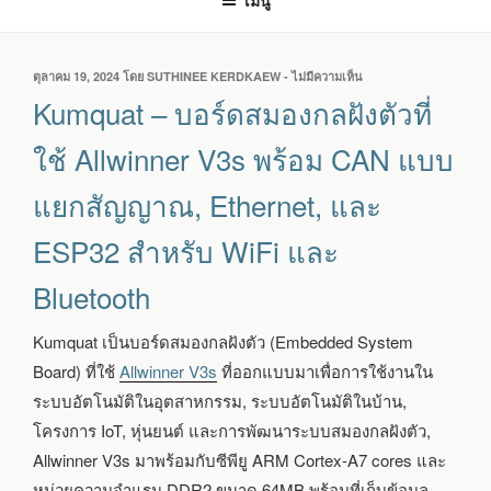
เมนู
เขียน
ตุลาคม 19, 2024
โดย
SUTHINEE KERDKAEW
-
ไม่มีความเห็น
บน
วัน
KUMQUAT
Kumquat – บอร์ดสมองกลฝังตัวที่
ที่
–
บอร์ด
ใช้ Allwinner V3s พร้อม CAN แบบ
สมอง
กล
แยกสัญญาณ, Ethernet, และ
ฝัง
ตัว
ESP32 สำหรับ WiFi และ
ที่
ใช้
Bluetooth
ALLWINNER
V3S
พร้อม
Kumquat เป็นบอร์ดสมองกลฝังตัว (Embedded System
CAN
แบบ
Board) ที่ใช้
Allwinner V3s
ที่ออกแบบมาเพื่อการใช้งานใน
แยก
ระบบอัตโนมัติในอุตสาหกรรม, ระบบอัตโนมัติในบ้าน,
สัญญาณ,
โครงการ IoT, หุ่นยนต์ และการพัฒนาระบบสมองกลฝังตัว,
ETHERNET,
และ
Allwinner V3s มาพร้อมกับซีพียู ARM Cortex-A7 cores และ
ESP32
หน่วยความจำแรม DDR2 ขนาด 64MB พร้อมที่เก็บข้อมูล