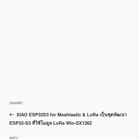
แนะแนว
เรื่อง
ก่อนหน้า
เรื่อง
ก่อน
XIAO ESP32S3 for Meshtastic & LoRa เป็นชุดพัฒนา
หน้า
ESP32-S3 ที่ใช้โมดูล LoRa Wio-SX1262
เรื่อง
ถัดไป