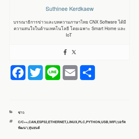
Suthinee Kerdkaew
บรรณาธิการข่าวและบทความภาษาไทย CNX Software ได้มี
ความสนใจในด้านเทคโนโลยี โดยเฉพาะ Smart Home และ
IoT
F
T
L
E
S
a
w
i
m
h
c
i
n
a
a
หมวด
ข่าว
e
t
e
i
r
หมู่
ป้าย
C/C++
,
CAN
,
ESP32
,
ETHERNET
,
LINUX
,
PLC
,
PYTHON
,
USB
,
WIFI
,
บอร์ด
กำกับ
พัฒนา
,
หุ่นยนต์
b
t
l
e