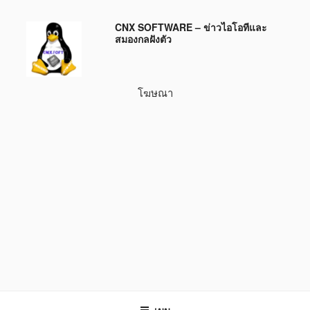
ข้าม
CNX SOFTWARE – ข่าวไอโอทีและ
ไป
สมองกลฝังตัว
ยัง
บทความ
โฆษณา