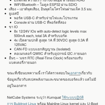
WiFi/Bluetooth – โมดูล ESP32 ผ่าน SDIO
เสียง – เอาต์พุตเสียง, อินพุตไมโครโฟนผ่านแจ็ค 3.5 มม.
ยูเอสบี
พอร์ต USB-C สำหรับจ่ายไฟและโปรแกรม
Console ผ่าน USB-C ที่พอร์ตที่สอง
ขา IO
8x 12/24V IOs with auto-detect logic levels max
500mA each, total 3A สำหรับบอร์ด
4x เปิดตามปกติ สูงสุด 1A ที่ 30VDC สูงสุด 0.3A ที่
125VAC
CAN-FD แบบแยกสัญญาณ (Isolated)
คอเนกเตอร์ QWIIC สำหรับอุปกรณ์ I2C ภายนอก
อื่นๆ – วงจร RTC (Real-Time Clock) พร้อมรองรับ
แบตเตอรี่ภายนอก
ขณะที่เขียนบทความนี้ เราได้ตรวจสอบใน
เอกสาร
เกี่ยวกับ
ข้อมูลเกี่ยวกับสเปคพลังงานและขนาดของบอร์ดแล้ว แต่ไม่มี
อยู่ในเอกสาร
NetCube Systems ระบุว่า Kumquat
ใช้ระบบปฏิบัติ
การ Buildroot Linux
พร้อม Mainline Linux kernel และ U-Boot