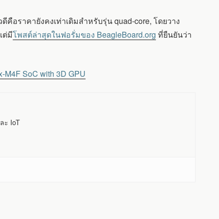
ดีคือราคายังคงเท่าเดิมสำหรับรุ่น quad-core, โดยวาง
ต่มี
โพสต์ล่าสุดในฟอรั่มของ BeagleBoard.org
ที่ยืนยันว่า
tex-M4F SoC with 3D GPU
ละ IoT