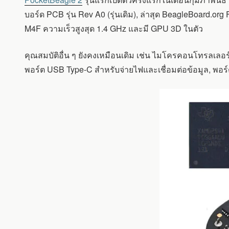
A1
ใช้
บอร์ด PCB รุ่น Rev A0 (รุ่นเดิม), ล่าสุด BeagleBoard.or
ชิป
M4F ความเร็วสูงสุด 1.4 GHz และมี GPU 3D ในตัว
SITARA
AM6254
QUAD-
คุณสมบัติอื่น ๆ ยังคงเหมือนเดิม เช่น ไมโครคอนโทรลเลอร
CORE
พอร์ต USB Type-C สำหรับจ่ายไฟและเชื่อมต่อข้อมูล, พอ
CORTEX-
A53/CORTEX-
M4F
พร้อม
GPU
3D