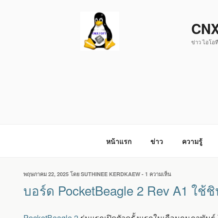
ข้าม
ไป
CNX
ยัง
ข่าว ไอโอที
บทความ
หน้าแรก
ข่าว
ความรู้
เขียน
พฤษภาคม 22, 2025
โดย
SUTHINEE KERDKAEW
-
1 ความเห็น
บน
วัน
บอร์ด
บอร์ด PocketBeagle 2 Rev A1 ใช้
ที่
POCKETBEAGLE
2
REV
PocketBeagle 2
รุ่นแรกเปิดตัวครั้งแรกในเดือนกุมภาพันธ