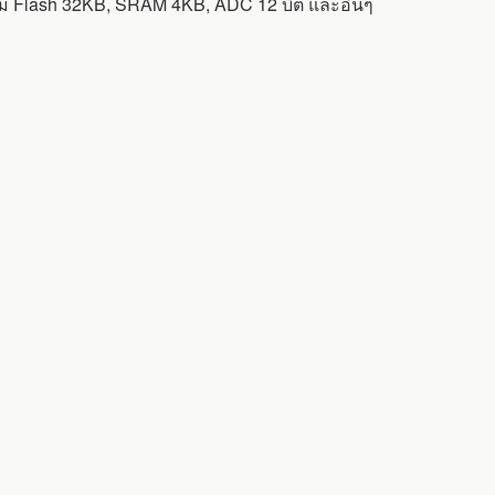
้อม Flash 32KB, SRAM 4KB, ADC 12 บิต และอื่นๆ