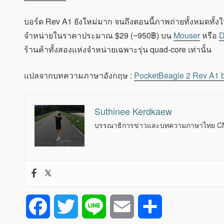
บอร์ด Rev A1 ยังใหม่มาก จนถึงตอนนี้ภาพถ่ายทั้งหมดทั้ง
จำหน่ายในราคาประมาณ $29
(~950฿)
บน
Mouser
หรือ
D
ร้านค้าทั้งสองแห่งจำหน่ายเฉพาะรุ่น quad-core เท่านั้น
แปลจากบทความภาษาอังกฤษ :
PocketBeagle 2 Rev A1 
Suthinee Kerdkaew
บรรณาธิการข่าวและบทความภาษาไทย CNX
F
T
L
E
S