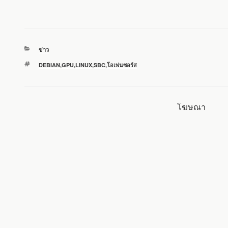
a
w
i
m
h
c
i
n
a
a
หมวด
ข่าว
e
t
e
i
r
หมู่
ป้าย
DEBIAN
,
GPU
,
LINUX
,
SBC
,
โอเพ่นซอร์ส
กำกับ
b
t
l
e
o
e
โฆษณา
o
r
k