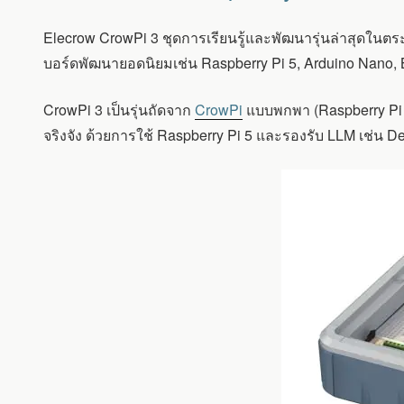
KIT
:
Elecrow CrowPi 3 ชุดการเรียนรู้และพัฒนารุ่นล่าสุดในต
ชุด
เรียน
บอร์ดพัฒนายอดนิยมเช่น Raspberry Pi 5, Arduino Nano, 
รู้
ด้าน
CrowPi 3 เป็นรุ่นถัดจาก
CrowPi
แบบพกพา (Raspberry Pi 
AI
ที่
จริงจัง ด้วยการใช้ Raspberry Pi 5 และรองรับ LLM เช่น 
ใช้
RASPBERRY
PI
5
สามารถ
ทำงาน
ร่วม
กับ
ARDUINO
NANO,
BBC
MICRO:BIT
และ
RASPBERRY
PI
PICO