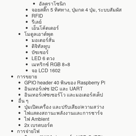
อัลตราโซนิก
จอยสติ๊ก 5 ทิศทาง, ปุ่มกด 4 ปุ่ม, ระบบสัมผัส
RFID
รีเลย์
เอ็นโค้ดเดอร์
โมดูลเอาต์พุต
มอเตอร์สั่น
ดิจิทัลทูบ
บัซเซอร์
LED 6 ดวง
เมทริกซ์ RGB 8×8
จอ LCD 1602
การขยาย
GPIO header 40 พินของ Raspberry Pi
อินเทอร์เฟซ I2C และ UART
อินเทอร์เฟซเซอร์โว และมอเตอร์สเต็ป
อื่น ๆ
ปุ่มเปิดเครื่อง และปรับเสียง/ความสว่าง
ไฟแสดงสถานะพลังงานและการชาร์จ
ไฟ Ambient
2x เบรดบอร์ด
การจ่ายไฟ