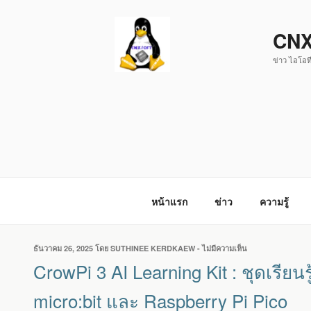
ข้าม
ไป
CNX
ยัง
ข่าว ไอโอที
บทความ
หน้าแรก
ข่าว
ความรู้
เขียน
ธันวาคม 26, 2025
โดย
SUTHINEE KERDKAEW
-
ไม่มีความเห็น
บน
วัน
CROWPI
CrowPi 3 AI Learning Kit : ชุดเรีย
ที่
3
AI
micro:bit และ Raspberry Pi Pico
LEARNING