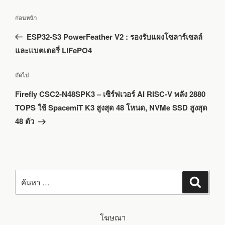
แนะแนว
เรื่อง
ก่อนหน้า
เรื่อง
ก่อน
ESP32-S3 PowerFeather V2 : รองรับแผงโซลาร์เซลล์
หน้า
และแบตเตอรี่ LiFePO4
เรื่อง
ถัดไป
ถัด
Firefly CSC2-N48SPK3 – เซิร์ฟเวอร์ AI RISC-V พลัง 2880
ไป
TOPS ใช้ SpacemiT K3 สูงสุด 48 โหนด, NVMe SSD สูงสุด
48 ตัว
ค้นหา:
ค้นหา
โฆษณา