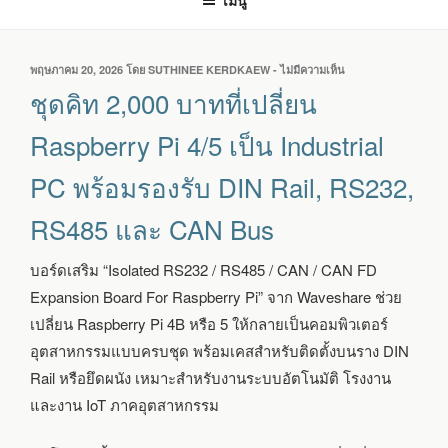
เมนู
เขียน
พฤษภาคม 20, 2026
โดย
SUTHINEE KERDKAEW
-
ไม่มีความเห็น
บน
วัน
ชุด
ชุดคิท 2,000 บาทที่เปลี่ยน
ที่
คิท
2,000
Raspberry Pi 4/5 เป็น Industrial
บาท
ที่
PC พร้อมรองรับ DIN Rail, RS232,
เปลี่ยน
RASPBERRY
RS485 และ CAN Bus
PI
4/5
เป็น
บอร์ดเสริม “Isolated RS232 / RS485 / CAN / CAN FD
INDUSTRIAL
Expansion Board For Raspberry Pi” จาก
Waveshare
ช่วย
PC
พร้อม
เปลี่ยน Raspberry Pi 4B หรือ 5 ให้กลายเป็นคอมพิวเตอร์
รองรับ
อุตสาหกรรมแบบครบชุด พร้อมเคสสำหรับติดตั้งบนราง DIN
DIN
RAIL,
Rail หรือยึดผนัง เหมาะสำหรับงานระบบอัตโนมัติ โรงงาน
RS232,
และงาน IoT ภาคอุตสาหกรรม
RS485
และ