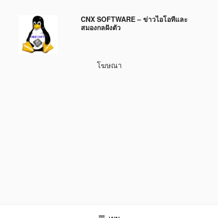
ข้าม
CNX SOFTWARE – ข่าวไอโอทีและ
ไป
สมองกลฝังตัว
ยัง
บทความ
โฆษณา