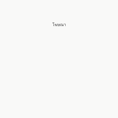
โฆษณา