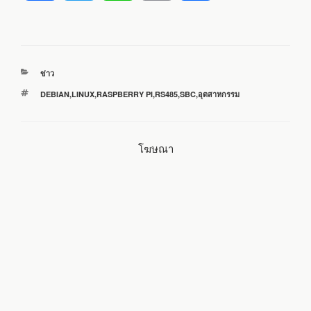
a
w
i
m
h
c
i
n
a
a
หมวด
ข่าว
e
t
e
i
r
หมู่
ป้าย
DEBIAN
,
LINUX
,
RASPBERRY PI
,
RS485
,
SBC
,
อุตสาหกรรม
กำกับ
b
t
l
e
โฆษณา
o
e
o
r
k